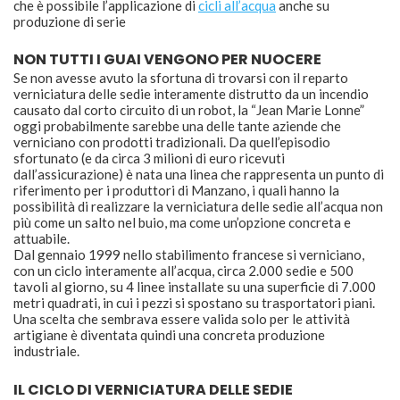
che è possibile l’applicazione di
cicli all’acqua
anche su
produzione di serie
NON TUTTI I GUAI VENGONO PER NUOCERE
Se non avesse avuto la sfortuna di trovarsi con il reparto
verniciatura delle sedie interamente distrutto da un incendio
causato dal corto circuito di un robot, la “Jean Marie Lonne”
oggi probabilmente sarebbe una delle tante aziende che
verniciano con prodotti tradizionali. Da quell’episodio
sfortunato (e da circa 3 milioni di euro ricevuti
dall’assicurazione) è nata una linea che rappresenta un punto di
riferimento per i produttori di Manzano, i quali hanno la
possibilità di realizzare la verniciatura delle sedie all’acqua non
più come un salto nel buio, ma come un’opzione concreta e
attuabile.
Dal gennaio 1999 nello stabilimento francese si verniciano,
con un ciclo interamente all’acqua, circa 2.000 sedie e 500
tavoli al giorno, su 4 linee installate su una superficie di 7.000
metri quadrati, in cui i pezzi si spostano su trasportatori piani.
Una scelta che sembrava essere valida solo per le attività
artigiane è diventata quindi una concreta produzione
industriale.
IL CICLO DI VERNICIATURA DELLE SEDIE