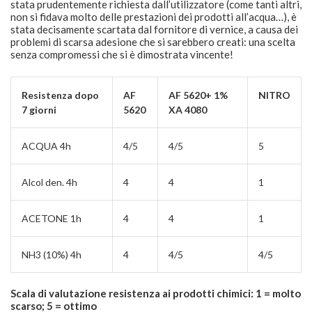
stata prudentemente richiesta dall’utilizzatore (come tanti altri,
non si fidava molto delle prestazioni dei prodotti all’acqua…), è
stata decisamente scartata dal fornitore di vernice, a causa dei
problemi di scarsa adesione che si sarebbero creati: una scelta
senza compromessi che si è dimostrata vincente!
Resistenza dopo
AF
AF 5620+ 1%
NITRO
7 giorni
5620
XA 4080
ACQUA 4h
4/5
4/5
5
Alcol den. 4h
4
4
1
ACETONE 1h
4
4
1
NH3 (10%) 4h
4
4/5
4/5
Scala di valutazione resistenza ai prodotti chimici: 1 = molto
scarso; 5 = ottimo