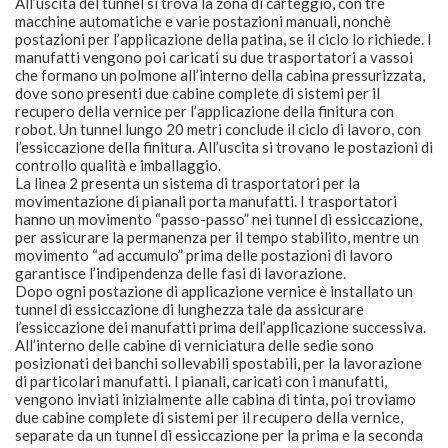
All’uscita del tunnel si trova la zona di carteggio, con tre
macchine automatiche e varie postazioni manuali, nonchè
postazioni per l’applicazione della patina, se il ciclo lo richiede. I
manufatti vengono poi caricati su due trasportatori a vassoi
che formano un polmone all’interno della cabina pressurizzata,
dove sono presenti due cabine complete di sistemi per il
recupero della vernice per l’applicazione della finitura con
robot. Un tunnel lungo 20 metri conclude il ciclo di lavoro, con
l’essiccazione della finitura. All’uscita si trovano le postazioni di
controllo qualità e imballaggio.
La linea 2 presenta un sistema di trasportatori per la
movimentazione di pianali porta manufatti. I trasportatori
hanno un movimento “passo-passo” nei tunnel di essiccazione,
per assicurare la permanenza per il tempo stabilito, mentre un
movimento “ad accumulo” prima delle postazioni di lavoro
garantisce l’indipendenza delle fasi di lavorazione.
Dopo ogni postazione di applicazione vernice è installato un
tunnel di essiccazione di lunghezza tale da assicurare
l’essiccazione dei manufatti prima dell’applicazione successiva.
All’interno delle cabine di verniciatura delle sedie sono
posizionati dei banchi sollevabili spostabili, per la lavorazione
di particolari manufatti. I pianali, caricati con i manufatti,
vengono inviati inizialmente alle cabina di tinta, poi troviamo
due cabine complete di sistemi per il recupero della vernice,
separate da un tunnel di essiccazione per la prima e la seconda