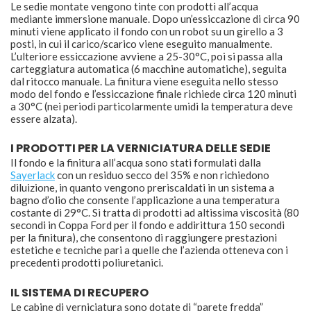
Le sedie montate vengono tinte con prodotti all’acqua
mediante immersione manuale. Dopo un’essiccazione di circa 90
minuti viene applicato il fondo con un robot su un girello a 3
posti, in cui il carico/scarico viene eseguito manualmente.
L’ulteriore essiccazione avviene a 25-30°C, poi si passa alla
carteggiatura automatica (6 macchine automatiche), seguita
dal ritocco manuale. La finitura viene eseguita nello stesso
modo del fondo e l’essiccazione finale richiede circa 120 minuti
a 30°C (nei periodi particolarmente umidi la temperatura deve
essere alzata).
I PRODOTTI PER LA VERNICIATURA DELLE SEDIE
Il fondo e la finitura all’acqua sono stati formulati dalla
Sayerlack
con un residuo secco del 35% e non richiedono
diluizione, in quanto vengono preriscaldati in un sistema a
bagno d’olio che consente l’applicazione a una temperatura
costante di 29°C. Si tratta di prodotti ad altissima viscosità (80
secondi in Coppa Ford per il fondo e addirittura 150 secondi
per la finitura), che consentono di raggiungere prestazioni
estetiche e tecniche pari a quelle che l’azienda otteneva con i
precedenti prodotti poliuretanici.
IL SISTEMA DI RECUPERO
Le cabine di verniciatura sono dotate di “parete fredda”