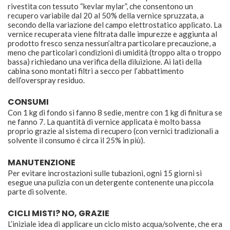
rivestita con tessuto “kevlar mylar”, che consentono un
recupero variabile dal 20 al 50% della vernice spruzzata, a
secondo della variazione del campo elettrostatico applicato. La
vernice recuperata viene filtrata dalle impurezze e aggiunta al
prodotto fresco senza nessun’altra particolare precauzione, a
meno che particolari condizioni di umidità (troppo alta o troppo
bassa) richiedano una verifica della diluizione. Ai lati della
cabina sono montati filtri a secco per l’abbattimento
dell’overspray residuo.
CONSUMI
Con 1 kg di fondo si fanno 8 sedie, mentre con 1 kg di finitura se
ne fanno 7. La quantità di vernice applicata è molto bassa
proprio grazie al sistema di recupero (con vernici tradizionali a
solvente il consumo é circa il 25% in più).
MANUTENZIONE
Per evitare incrostazioni sulle tubazioni, ogni 15 giorni si
esegue una pulizia con un detergente contenente una piccola
parte di solvente.
CICLI MISTI? NO, GRAZIE
L’iniziale idea di applicare un ciclo misto acqua/solvente, che era