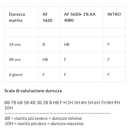
Durezza
AF
AF 5620+ 1% XA
NITRO
matita
5620
4080
24 ore
B
HB
F
48 ore
HB
F
F
6 giorni
F
F
F
Scala di valutazione durezza
8B 7B 6B 5B 4B 3B 2B B HB F H 2H 3H 4H 5H 6H 7H 8H 9H
10H
——————————————————————————————–
8B = matita più tenera = durezza minima
10H = matita più dura = durezza massima