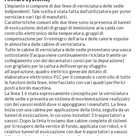
L’impianto si compone di due linee di verniciatura delle sedie
indipendenti. Tale scelta è stata fatta dall’utilizzatore per poter
verniciare vari tipi di manufatti.
Caratteristiche comuni alle due linee sono la presenza di tunnel
di essiccazione, dotati di gruppi di immissione aria calda con
controllo elettronico della temperatura, gruppi di
compensazione per il reintegro dell’aria e delle calorie espulse
in atmosfera dalle cabine di verniciatura.
Tutte le cabine di verniciatura delle sedie presentano una vasca
sottostante (l’acqua viene continuamente riciclata tramite un
collegamento con dei decantatori conici per la depurazione)
con grigliato per la cattura dell’overspray sfuggito
all’aspirazione, quadro elettrico generale dotato di
elaboratore elettronico PLC per il comando e controllo di tutte
le funzioni della linee, interfacciato con vari quadri periferici
posti a bordo macchina.
La linea 1 è stata espressamente concepita per la verniciatura
delle sedie e presenta un sistema di movimentazione realizzato
con dei vassoi mobili dove si appoggiano i manufatti. La linea
inizia con una cabina per applicazione della tinta, seguita da un
tunnel di essiccazione, in cui sono installati 3 trasportatori a
vassoi. Dopo la tinta troviamo due cabine complete di sistemi
per il recupero della vernice di fondo, applicata con robot, e il
relativo tunnel di essiccazione con due trasportatori a vassoi.