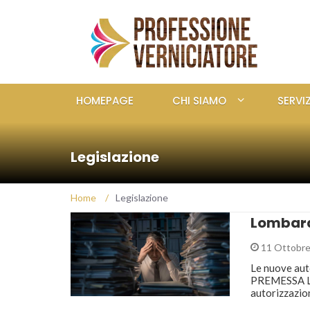
HOMEPAGE
CHI SIAMO
SERVIZ
Legislazione
Home
/
Legislazione
Lombard
11 Ottobre
Le nuove aut
PREMESSA La
autorizzazion