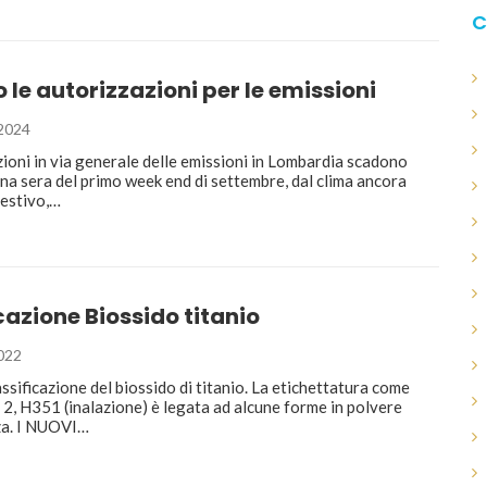
C
le autorizzazioni per le emissioni
2024
ioni in via generale delle emissioni in Lombardia scadono
na sera del primo week end di settembre, dal clima ancora
estivo,…
cazione Biossido titanio
022
assificazione del biossido di titanio. La etichettatura come
2, H351 (inalazione) è legata ad alcune forme in polvere
za. I NUOVI…