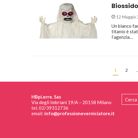
Biossido
12 Maggio 
Un bianco fan
titanio è sta
l’agenzia…
1
2
HBpi.erre. Sas
Via degli Imbriani 19/A – 20158 Milano
tel. 02/39312736
email:
info@professioneverniciatore.it