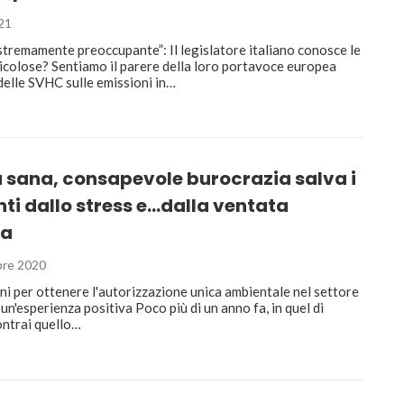
21
stremamente preoccupante”: Il legislatore italiano conosce le
icolose? Sentiamo il parere della loro portavoce europea
 delle SVHC sulle emissioni in…
 sana, consapevole burocrazia salva i
ti dallo stress e…dalla ventata
ta
re 2020
ini per ottenere l'autorizzazione unica ambientale nel settore
: un'esperienza positiva Poco più di un anno fa, in quel di
ontrai quello…