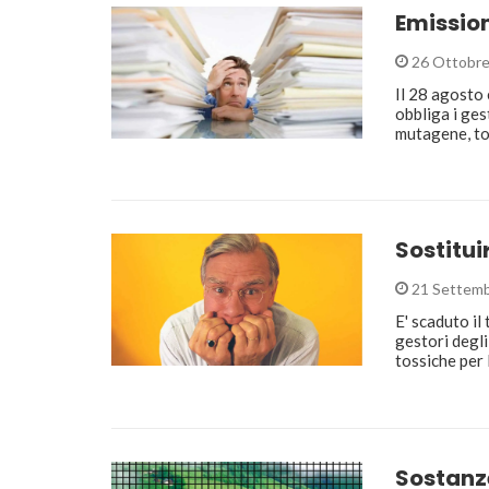
Emission
26 Ottobre
Il 28 agosto 
obbliga i ge
mutagene, to
Sostitui
21 Settemb
E' scaduto il
gestori degl
tossiche per
Sostanz