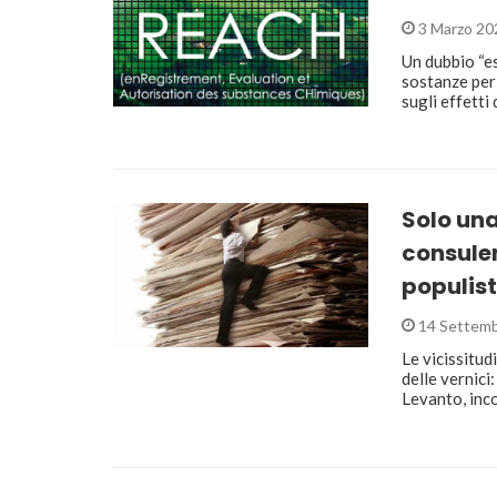
3 Marzo 20
Un dubbio “e
sostanze per
sugli effetti
Solo una
consulen
populis
14 Settemb
Le vicissitud
delle vernici
Levanto, inc