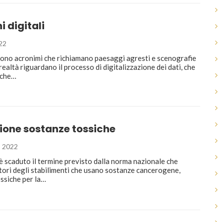
i digitali
22
ono acronimi che richiamano paesaggi agresti e scenografie
n realtà riguardano il processo di digitalizzazione dei dati, che
nche…
ione sostanze tossiche
 2022
è scaduto il termine previsto dalla norma nazionale che
stori degli stabilimenti che usano sostanze cancerogene,
ssiche per la…