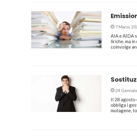
Emission
7 Marzo 20
AIA e AIDA s
liriche, ma i
coinvolge a
Sostituz
24 Gennaio
Il 28 agosto 
obbliga i ge
mutagene, to