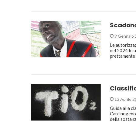
Scadono 
9 Gennaio 
Le autorizzaz
nel 2024 In u
prettamente 
Classifi
13 Aprile 2
Guida alla cl
Carcinogeno 
della sostan