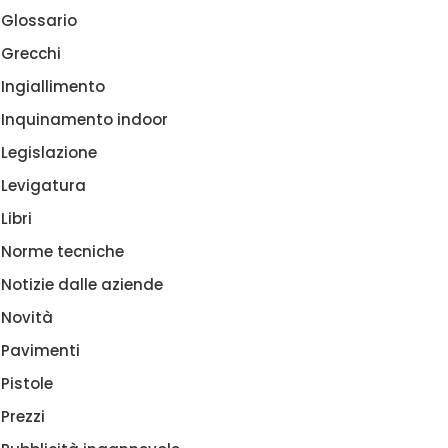
Glossario
Grecchi
Ingiallimento
Inquinamento indoor
Legislazione
Levigatura
Libri
Norme tecniche
Notizie dalle aziende
Novità
Pavimenti
OCK NOTES DI PROFESSIONE
BLOCK NOTES DI PROFESSI
Pistole
RNICIATORE…
VERNICIATORE…
Prezzi