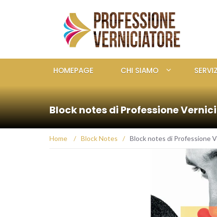
HOMEPAGE
CHI SIAMO
SERVIZ
Block notes di Professione Vernic
Home
/
Block Notes
/
Block notes di Professione V