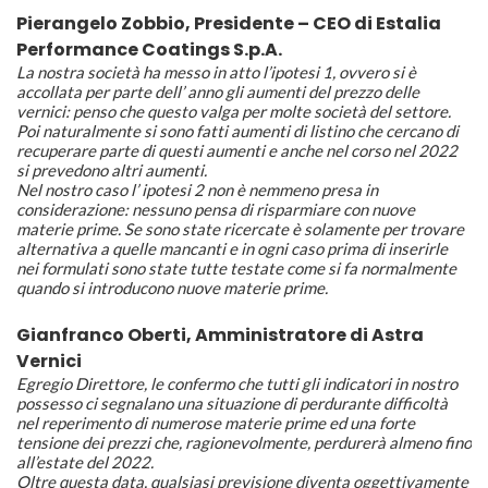
Pierangelo Zobbio, Presidente – CEO di Estalia
Performance Coatings S.p.A.
La nostra società ha messo in atto l’ipotesi 1, ovvero si è
accollata per parte dell’ anno gli aumenti del prezzo delle
vernici: penso che questo valga per molte società del settore.
Poi naturalmente si sono fatti aumenti di listino che cercano di
recuperare parte di questi aumenti e anche nel corso nel 2022
si prevedono altri aumenti.
Nel nostro caso l’ ipotesi 2 non è nemmeno presa in
considerazione: nessuno pensa di risparmiare con nuove
materie prime. Se sono state ricercate è solamente per trovare
alternativa a quelle mancanti e in ogni caso prima di inserirle
nei formulati sono state tutte testate come si fa normalmente
quando si introducono nuove materie prime.
Gianfranco Oberti, Amministratore di Astra
Vernici
Egregio Direttore, le confermo che tutti gli indicatori in nostro
possesso ci segnalano una situazione di perdurante difficoltà
nel reperimento di numerose materie prime ed una forte
tensione dei prezzi che, ragionevolmente, perdurerà almeno fino
all’estate del 2022.
Oltre questa data, qualsiasi previsione diventa oggettivamente