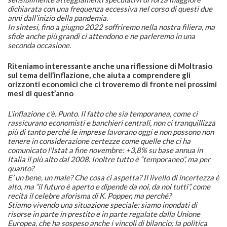
dichiarata con una frequenza eccessiva nel corso di questi due
anni dall’inizio della pandemia.
In sintesi, fino a giugno 2022 soffriremo nella nostra filiera, ma
sfide anche più grandi ci attendono e ne parleremo in una
seconda occasione.
Riteniamo interessante anche una riflessione di Moltrasio
sul tema dell’inflazione, che aiuta a comprendere gli
orizzonti economici che ci troveremo di fronte nei prossimi
mesi di quest’anno
L’inflazione c’è. Punto. Il fatto che sia temporanea, come ci
rassicurano economisti e banchieri centrali, non ci tranquillizza
più di tanto perché le imprese lavorano oggi e non possono non
tenere in considerazione certezze come quelle che ci ha
comunicato l’Istat a fine novembre: +3,8% su base annua in
Italia il più alto dal 2008. Inoltre tutto è “temporaneo”, ma per
quanto?
E’ un bene, un male? Che cosa ci aspetta? Il livello di incertezza è
alto, ma “il futuro è aperto e dipende da noi, da noi tutti”, come
recita il celebre aforisma di K. Popper, ma perché?
Stiamo vivendo una situazione speciale: siamo inondati di
risorse in parte in prestito e in parte regalate dalla Unione
Europea, che ha sospeso anche i vincoli di bilancio; la politica