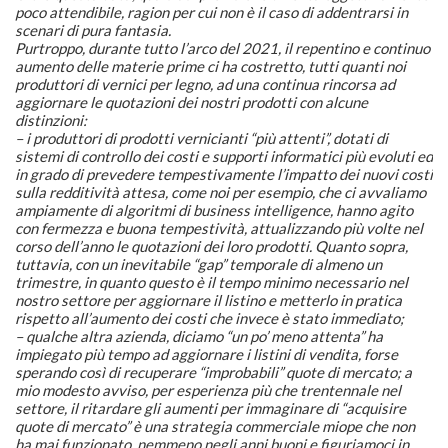
poco attendibile, ragion per cui non è il caso di addentrarsi in
scenari di pura fantasia.
Purtroppo, durante tutto l’arco del 2021, il repentino e continuo
aumento delle materie prime ci ha costretto, tutti quanti noi
produttori di vernici per legno, ad una continua rincorsa ad
aggiornare le quotazioni dei nostri prodotti con alcune
distinzioni:
– i produttori di prodotti vernicianti “più attenti”, dotati di
sistemi di controllo dei costi e supporti informatici più evoluti ed
in grado di prevedere tempestivamente l’impatto dei nuovi costi
sulla redditività attesa, come noi per esempio, che ci avvaliamo
ampiamente di algoritmi di business intelligence, hanno agito
con fermezza e buona tempestività, attualizzando più volte nel
corso dell’anno le quotazioni dei loro prodotti. Quanto sopra,
tuttavia, con un inevitabile “gap” temporale di almeno un
trimestre, in quanto questo è il tempo minimo necessario nel
nostro settore per aggiornare il listino e metterlo in pratica
rispetto all’aumento dei costi che invece è stato immediato;
– qualche altra azienda, diciamo “un po’ meno attenta” ha
impiegato più tempo ad aggiornare i listini di vendita, forse
sperando così di recuperare “improbabili” quote di mercato; a
mio modesto avviso, per esperienza più che trentennale nel
settore, il ritardare gli aumenti per immaginare di “acquisire
quote di mercato” è una strategia commerciale miope che non
ha mai funzionato, nemmeno negli anni buoni e figuriamoci in