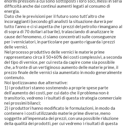
enormi pressioni a cui sono sottoposti i loro soci, messi in seria
difficoltà anche dai continui aumenti legati al consumo di
energia.
Dato che le previsioni per il futuro sono tutt’altro che
incoraggianti (secondo gli analisti la situazione durerà per
tutto l’anno e ci si aspetta che i prezzi del petrolio rimangano al
di sopra di 70 dollari al barile), tralasciando di analizzare le
cause del fenomeno, ci siamo concentrati sulle conseguenze
per i verniciatori, in particolare per quanto riguarda i prezzi
delle vernici.
Nel processo produttivo delle vernici le materie prime
rappresentano circa il 50+60% dei costi complessivi, a seconda
del tipo di vernice, per cui resta da capire come sia possibile
che, a fronte di un vertiginoso aumento delle materie prime, il
prezzo finale delle vernici sia aumentato in modo generalmente
contenuto.
Noi ipotizzavamo due alternative:
1) i produttori stanno sostenendo a proprie spese parte
dell’aumento dei costi, per cui dato che il problema non è
transitorio, vedremo i risultati di questa strategia commerciale
nei prossimi bilanci;
2) i produttori hanno modificato le formulazioni, in modo da
contenere i costi utilizzando materie prime diverse, meno
soggette all’impennata dei prezzi, con una possibile riduzione
della qualità dei prodotti, per cui vedremo i risultati di questa