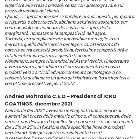
superiore allo stesso prezzo), senza con questo gravare sui
prezzi di vendita dei clienti.
Quindi, ricapitolando e per rispondere ai suoi quesiti, per quanto
ci riguarda e obtorto collo, abbiamo senz’altro sostenuto, pur
contenendolo, un aumento dei costi a discapito della
marginalità, nonostante la tempestività nell’agire.
Tuttavia, era semplicemente impossibile far meglio in un
mercato, quello delle vernici per legno, caratterizzato da
notoria sovra capacità produttiva, fortissima competitività e
totalmente impreparato a questo tsunami.
Nondimeno, sempre riferendoci ad Astra Vernici, l’importante
lavoro iniziato anni addietro di posizionamento dei nostri
prodotti verso articoli ad alto contenuto tecnologico ci ha
consentito di chiudere un anno dai risultati molto lusinghieri e
con ottime prospettive per il 2022.
Andrea Moltrasio C.E.O – President di ICRO
COATINGS, dicembre 2021
Nell’aprile del 2021 avevamo immaginato uno scenario di
aumenti dei prezzi delle materie prime e, di conseguenza, delle
vernici, non distante da quello che è poi successo: un incremento
dal 15% al 25% in funzione delle specifiche linee di prodotti
vernicianti. Solo per coprire parzialmente i costi.
A settembre l’atteso ridimensionamento non c’è stato. Non solo,