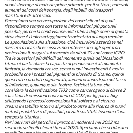
nuovi shortage di materie prime primarie per il settore, notevoli
aumenti dei costi dell’energia, degli imballi, dei trasporti
marittimi e di altre voci.
Percepiamo una preoccupazione dei nostri clienti ai quali
rispondiamo sempre con tutte le informazioni più puntuali
possibili, perché la condivisione nella filiera degli oneri di questa
situazione è l’unico atteggiamento orientato al lungo termine.
Le speculazioni sulla situazione, cioè incursioni azzardate nel
mercato o ricarichi eccessivi, non interessano agli operatori
professionali, magari sul mercato da più di 70 anni come ICRO.
Tra le questioni più difficili del momento quella del biossido di
titanio è particolare: la capacità di produzione è al momento
limitata, la domanda cresce, senza nuovi investimenti è molto
probabile che i prezzi dei pigmenti di biossido di titanio, quindi
quasi tutti i prodotti pigmentati, aumenteranno di più del tasso
di inflazione, qualunque sia. Inoltre, l’etichettatura, che
considera la classificazione Ti02 come cancerogeno di classe 2
e la stima di emissioni equivalenti di CO2 per kg pari a 5kg
utilizzando i processi convenzionali al solfato o al cloruro,
creano instabilità intorno al prodotto oltre alla ricerca di nuovi
metodi produttivi o di possibili parziali sostituti. Insomma “una
tempesta titanica”.
Per i derivati del petrolio il prezzo si modererà nel 2022 ma
restando su livelli elevati fino al 2023. Speriamo che si riducano
sensibilmente atteggiamenti speculativi di forza maggiore