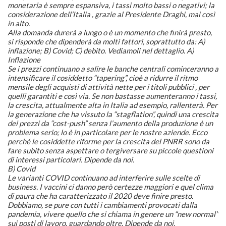
monetaria è sempre espansiva, i tassi molto bassi o negativi; la
considerazione dell’Italia , grazie al Presidente Draghi, mai così
in alto.
Alla domanda durerà a lungo o è un momento che finirà presto,
si risponde che dipenderà da molti fattori, soprattutto da: A)
inflazione; B) Covid; C) debito. Vediamoli nel dettaglio. A)
Inflazione
Se i prezzi continuano a salire le banche centrali cominceranno a
intensificare il cosiddetto “tapering”, cioè a ridurre il ritmo
mensile degli acquisti di attività nette per i titoli pubblici , per
quelli garantiti e così via. Se non bastasse aumenteranno i tassi,
la crescita, attualmente alta in Italia ad esempio, rallenterà. Per
la generazione che ha vissuto la “stagflation”, quindi una crescita
dei prezzi da “cost-push” senza l’aumento della produzione è un
problema serio; lo è in particolare per le nostre aziende. Ecco
perché le cosiddette riforme per la crescita del PNRR sono da
fare subito senza aspettare o tergiversare su piccole questioni
di interessi particolari. Dipende da noi.
B) Covid
Le varianti COVID continuano ad interferire sulle scelte di
business. I vaccini ci danno però certezze maggiori e quel clima
di paura che ha caratterizzato il 2020 deve finire presto.
Dobbiamo, se pure con tutti i cambiamenti provocati dalla
pandemia, vivere quello che si chiama in genere un “new normal”
sui posti di lavoro, guardando oltre. Dipende da noi.