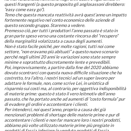
questi frangenti (a questo proposito gli anglosassoni direbbero:
“easy come easy go”).
Temo che questa mancata reattività avrà quest’anno un impatto
fortemente negativo nel conto economico delle aziende di
questo secondo gruppo. Staremo a vedere.
Premesso ciò, per tutti i produttori l’anno passato è stato in
gran parte speso verso una costante rincorsa del “recupero”
della marginalità volatizzata a causa degli aumenti.
Non è stato facile poiché, per molte ragioni, tutti noi come
settore, “non eravamo più abituati” a questo nuovo scenario
perché negli ultimi 20 anni le variazioni sono state sempre
minime e soprattutto discretamente lente e prevedibili.
Poi, improvvisamente, a partire dalla fine del 2020 abbiamo
dovuto scontrarci con questa nuova difficile situazione che ha
costretto, tra l’altro, i nostri tecnici ad un super lavoro per
adattare le formule, non, come scrive Lei, in un’ottica di
risparmio sui costi ma, al contrario, per oggettiva indisponibilità
di materie prime: questo è stato il vero leitmotiv dell’anno
passato, che ha portato anche ad aumenti di “costo formula” pur
di evadere gli ordini e accontentare i clienti.
Per intenderci, noi quest’anno, proprio a causa dei già
menzionati problemi di shortage delle materie prime e pur di
accontentare i clienti e non far mancare loro i nostri prodotti,
abbiamo più volte utilizzato materie prime più pregiate in
prodotti di fascia inferiore (o venduto prodotti di fascia