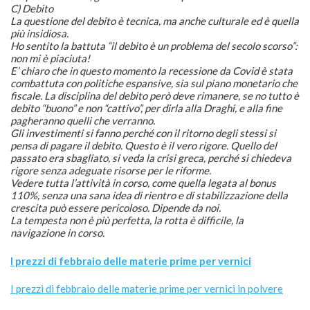
C) Debito
La questione del debito è tecnica, ma anche culturale ed è quella
più insidiosa.
Ho sentito la battuta “il debito è un problema del secolo scorso”:
non mi è piaciuta!
E’ chiaro che in questo momento la recessione da Covid è stata
combattuta con politiche espansive, sia sul piano monetario che
fiscale. La disciplina del debito però deve rimanere, se no tutto è
debito “buono” e non “cattivo”, per dirla alla Draghi, e alla fine
pagheranno quelli che verranno.
Gli investimenti si fanno perché con il ritorno degli stessi si
pensa di pagare il debito. Questo è il vero rigore. Quello del
passato era sbagliato, si veda la crisi greca, perché si chiedeva
rigore senza adeguate risorse per le riforme.
Vedere tutta l’attività in corso, come quella legata al bonus
110%, senza una sana idea di rientro e di stabilizzazione della
crescita può essere pericoloso. Dipende da noi.
La tempesta non è più perfetta, la rotta è difficile, la
navigazione in corso.
I prezzi di febbraio delle materie prime per vernici
I prezzi di febbraio delle materie prime per vernici in
polvere