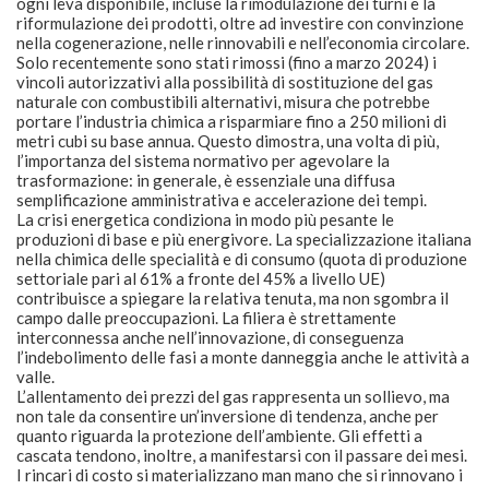
ogni leva disponibile, incluse la rimodulazione dei turni e la
riformulazione dei prodotti, oltre ad investire con convinzione
nella cogenerazione, nelle rinnovabili e nell’economia circolare.
Solo recentemente sono stati rimossi (fino a marzo 2024) i
vincoli autorizzativi alla possibilità di sostituzione del gas
naturale con combustibili alternativi, misura che potrebbe
portare l’industria chimica a risparmiare fino a 250 milioni di
metri cubi su base annua. Questo dimostra, una volta di più,
l’importanza del sistema normativo per agevolare la
trasformazione: in generale, è essenziale una diffusa
semplificazione amministrativa e accelerazione dei tempi.
La crisi energetica condiziona in modo più pesante le
produzioni di base e più energivore. La specializzazione italiana
nella chimica delle specialità e di consumo (quota di produzione
settoriale pari al 61% a fronte del 45% a livello UE)
contribuisce a spiegare la relativa tenuta, ma non sgombra il
campo dalle preoccupazioni. La filiera è strettamente
interconnessa anche nell’innovazione, di conseguenza
l’indebolimento delle fasi a monte danneggia anche le attività a
valle.
L’allentamento dei prezzi del gas rappresenta un sollievo, ma
non tale da consentire un’inversione di tendenza, anche per
quanto riguarda la protezione dell’ambiente. Gli effetti a
cascata tendono, inoltre, a manifestarsi con il passare dei mesi.
I rincari di costo si materializzano man mano che si rinnovano i