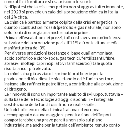
contratti di fornitura e si esauriscono le scorte.
Nell’ipotesi che la crisi energetica non si aggravi ulteriormente,
nel 2023 si prevede un calo della produzione chimica in Italia
del 2% circa.
La chimica è particolarmente colpita dalla crisi energetica in
quanto i combustibili fossili (petrolio e gas naturale) non sono
solo fonti di energia, ma anche materie prime.
Prima dell’escalation dei prezzi, tali costi avevano un’incidenza
sul valore della produzione pari all’11% a fronte di una media
manifatturiera del 3%.
Per diverse produzioni (sostanze di base quali ammoniaca,
acido solforico e cloro-soda, gas tecnici, fertilizzanti, fibre,
abrasivi, molteplici principi attivi farmaceutici) tale quota
risulta ancor più elevata.
La chimica ha già avviato le prime bioraffinerie per la
produzione di bio-diesel e bio-etanolo ed è l’unico settore,
insieme alle raffinerie petrolifere, a contribuire alla produzione
di idrogeno.
Le rinnovabili sono un importante ambito di sviluppo, tuttavia –
sulla base delle tecnologie ad oggi disponibili – l’integrale
sostituzione delle fonti fossili non è realizzabile.
Un indebolimento della chimica italiana ed europea –
accompagnato da una maggiore penetrazione dell’import –
comporterebbe una grave perdita non solo sul piano
industriale, ma anche per la tutela dell’ambiente, tenuto conto