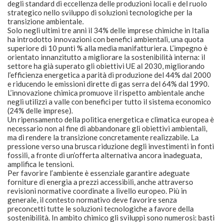
degli standard di eccellenza delle produzioni locali e del ruolo
strategico nello sviluppo di soluzioni tecnologiche per la
transizione ambientale.
Solo negli ultimi tre anni il 34% delle imprese chimiche in Italia
ha introdotto innovazioni con benefici ambientali, una quota
superiore di 10 punti % alla media manifatturiera. L’impegno è
orientato innanzitutto a migliorare la sostenibilità interna: il
settore ha già superato gli obiettivi UE al 2030, migliorando
l’efficienza energetica a parità di produzione del 44% dal 2000
e riducendo le emissioni dirette di gas serra del 64% dal 1990.
L’innovazione chimica promuove il rispetto ambientale anche
negli utilizzi a valle con benefici per tutto il sistema economico
(24% delle imprese).
Un ripensamento della politica energetica e climatica europea è
necessario non al fine di abbandonare gli obiettivi ambientali,
ma di rendere la transizione concretamente realizzabile. La
pressione verso una brusca riduzione degli investimenti in fonti
fossili, a fronte di un’offerta alternativa ancora inadeguata,
amplifica le tensioni.
Per favorire l’ambiente è essenziale garantire adeguate
forniture di energia a prezzi accessibili, anche attraverso
revisioni normative coordinate a livello europeo. Più in
generale, il contesto normativo deve favorire senza
preconcetti tutte le soluzioni tecnologiche a favore della
sostenibilità. In ambito chimico gli sviluppi sono numerosi: basti