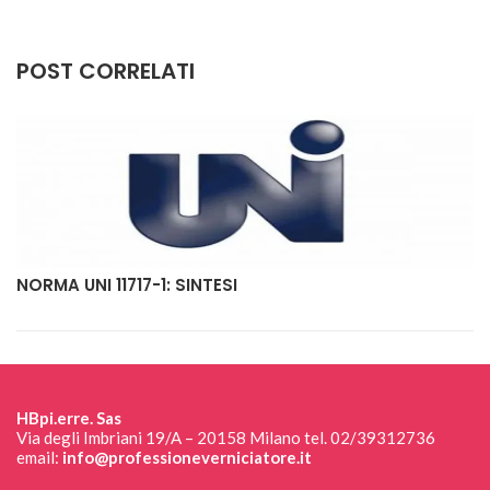
POST CORRELATI
NORMA UNI 11717-1: SINTESI
HBpi.erre. Sas
Via degli Imbriani 19/A – 20158 Milano tel. 02/39312736
email:
info@professioneverniciatore.it