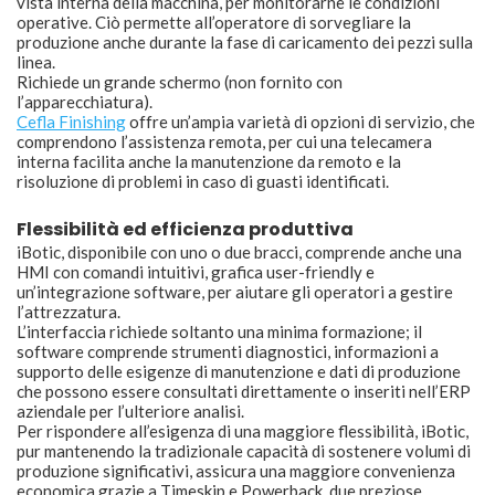
vista interna della macchina, per monitorarne le condizioni
operative. Ciò permette all’operatore di sorvegliare la
produzione anche durante la fase di caricamento dei pezzi sulla
linea.
Richiede un grande schermo (non fornito con
l’apparecchiatura).
Cefla Finishing
offre un’ampia varietà di opzioni di servizio, che
comprendono l’assistenza remota, per cui una telecamera
interna facilita anche la manutenzione da remoto e la
risoluzione di problemi in caso di guasti identificati.
Flessibilità ed efficienza produttiva
iBotic, disponibile con uno o due bracci, comprende anche una
HMI con comandi intuitivi, grafica user-friendly e
un’integrazione software, per aiutare gli operatori a gestire
l’attrezzatura.
L’interfaccia richiede soltanto una minima formazione; il
software comprende strumenti diagnostici, informazioni a
supporto delle esigenze di manutenzione e dati di produzione
che possono essere consultati direttamente o inseriti nell’ERP
aziendale per l’ulteriore analisi.
Per rispondere all’esigenza di una maggiore flessibilità, iBotic,
pur mantenendo la tradizionale capacità di sostenere volumi di
produzione significativi, assicura una maggiore convenienza
economica grazie a Timeskip e Powerback, due preziose