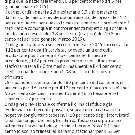
di più quella nazionale (meno 36,3 per cento; meno 14,5 nel
gennaio-marzo 2019).
Il carnet ordini è pari a 2,8 mesi (erano 3,7 a fine marzo) e
dall’inizio dell’anno si evidenzia un aumento dei prezzi dell’1,2
per cento. Anche per questo trimestre, come per il precedente, il
fatturato è comunque in controtendenza rispetto agli ordini e
mostra una crescita del 3,3 per cento (era però del 10,3 per
cento nel periodo gennaio-marzo 2019).
L’indagine qualitativa sul secondo trimestre 2019 racconta che
il 12 per cento degli intervistati prevede un trend della
produzione positiva (era il 7 per cento nel trimestre
precedente), il 47 per cento propende per una situazione
stazionaria (era il 60 tre mesi prima), mentre il 41 per cento
crede in una flessione (erano il 33 per cento lo scorso
trimestre).
Occupazione stabile secondo l’82 per cento del campione, in
aumento per il 6, in calo per il 12 per cento. Giacenze stabili nel
65 per cento dei casi, in aumento per il 18, in flessione nel
rimanente 17 per cento.
L’indagine previsionale conferma il clima di sfiducia già
evidenziato nel recente passato, soprattutto a causa della
negativa congiuntura tedesca. Il 18 per cento degli intervistati
crede comunque che per gli ordini dall’estero ci si potranno
attendere buone notizie (gli ottimisti erano “solo” il 13 per
cento lo scorso trimestre), saranno stazionari per il 53 per