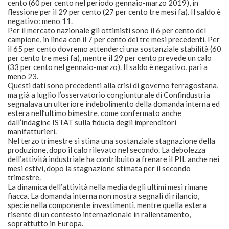
cento (60 per cento nel periodo gennaio-marzo 2019), in
flessione per il 29 per cento (27 per cento tre mesi fa). Il saldo è
negativo: meno 11.
Per il mercato nazionale gli ottimisti sono il 6 per cento del
campione, in linea con il 7 per cento dei tre mesi precedenti. Per
il 65 per cento dovremo attenderci una sostanziale stabilità (60
per cento tre mesi fa), mentre il 29 per cento prevede un calo
(33 per cento nel gennaio-marzo). Il saldo è negativo, pari a
meno 23.
Questi dati sono precedenti alla crisi di governo ferragostana,
ma già a luglio l’osservatorio congiunturale di Confindustria
segnalava un ulteriore indebolimento della domanda interna ed
estera nell’ultimo bimestre, come confermato anche
dall’indagine ISTAT sulla fiducia degli imprenditori
manifatturieri.
Nel terzo trimestre si stima una sostanziale stagnazione della
produzione, dopo il calo rilevato nel secondo. La debolezza
dell’attività industriale ha contribuito a frenare il PIL anche nei
mesi estivi, dopo la stagnazione stimata per il secondo
trimestre.
La dinamica dell’attività nella media degli ultimi mesi rimane
fiacca. La domanda interna non mostra segnali di rilancio,
specie nella componente investimenti, mentre quella estera
risente di un contesto internazionale in rallentamento,
soprattutto in Europa.