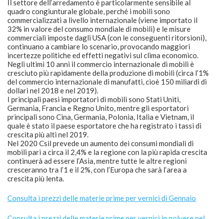
Il settore dell’arredamento è particolarmente sensibile al
quadro congiunturale globale, perché i mobili sono
commercializzati a livello internazionale (viene importato il
32% in valore del consumo mondiale di mobili) e le misure
commerciali imposte dagli USA (con le conseguenti ritorsioni),
continuano a cambiare lo scenario, provocando maggiori
incertezze politiche ed effetti negativi sul clima economico.
Negli ultimi 10 anni il commercio internazionale di mobili è
cresciuto più rapidamente della produzione di mobili (circa l’1%
del commercio internazionale di manufatti, cioè 150 miliardi di
dollari nel 2018 e nel 2019).
I principali paesi importatori di mobili sono Stati Uniti,
Germania, Francia e Regno Unito, mentre gli esportatori
principali sono Cina, Germania, Polonia, Italia e Vietnam, il
quale è stato il paese esportatore che ha registrato i tassi di
crescita più alti nel 2019.
Nel 2020 Csil prevede un aumento dei consumi mondiali di
mobili pari a circa il 2,4% e la regione con la più rapida crescita
continuerà ad essere l’Asia, mentre tutte le altre regioni
cresceranno tra l’1 e il 2%, con l’Europa che sarà l’area a
crescita più lenta.
Consulta i prezzi delle materie prime per vernici di Gennaio
Consulta i prezzi delle materie prime per vernici in polvere nel