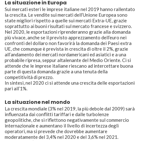
La situazione in Europa
Sui mercati esteri le imprese italiane nel 2019 hanno rallentato
la crescita. Le vendite sui mercati dell’Unione Europea sono
state migliori rispetto a quelle sui mercati Extra-UE, grazie
soprattutto ai buoni risultati sul mercato francese e svizzero.
Nel 2020, le esportazioni riprenderanno grazie alla domanda
più vivace, anche se il previsto apprezzamento dell’euro nei
confronti del dollaro non favorirà la domanda dei Paesi extra
UE, che comunque è prevista in crescita di oltre il 2%, grazie
all’andamento dei mercati nordamericani ed asiatici e a una
probabile ripresa, seppur altalenante del Medio Oriente. Ci si
attende che le imprese italiane riescano ad intercettare buona
parte di questa domanda grazie a una tenuta della
competitività di prezzo.
In sintesi, nel 2020 ci si attende una crescita delle esportazioni
pari all’1%.
La situazione nel mondo
La crescita mondiale (3% nel 2019, la più debole dal 2009) sarà
influenzata dai conflitti tariffari e dalle turbolenze
geopolitiche, che si riflettono negativamente sul commercio
internazionale e aumentano il livello di incertezza degli
operatori, ma si prevede che dovrebbe aumentare
moderatamente del 3,4% nel 2020 e del 3,6% nel 2021.