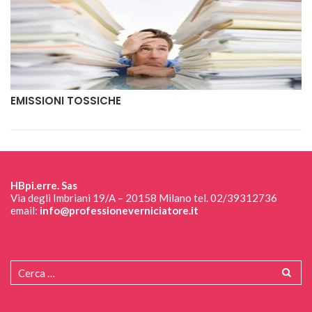
EMISSIONI TOSSICHE
HBpi.erre. Sas
Via degli Imbriani 19/A – 20158 Milano tel. 02/39312736
email:
info@professioneverniciatore.it