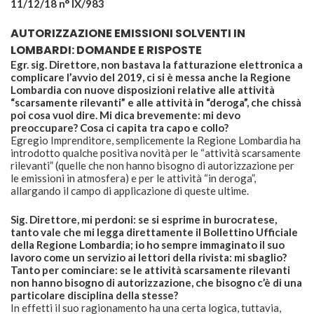
11/12/18 n° IX/983
AUTORIZZAZIONE EMISSIONI SOLVENTI IN
LOMBARDI: DOMANDE E RISPOSTE
Egr. sig. Direttore, non bastava la fatturazione elettronica a
complicare l’avvio del 2019, ci si è messa anche la Regione
Lombardia con nuove disposizioni relative alle attività
“scarsamente rilevanti” e alle attività in “deroga”, che chissà
poi cosa vuol dire. Mi dica brevemente: mi devo
preoccupare? Cosa ci capita tra capo e collo?
Egregio Imprenditore, semplicemente la Regione Lombardia ha
introdotto qualche positiva novità per le “attività scarsamente
rilevanti” (quelle che non hanno bisogno di autorizzazione per
le emissioni in atmosfera) e per le attività “in deroga”,
allargando il campo di applicazione di queste ultime.
Sig. Direttore, mi perdoni: se si esprime in burocratese,
tanto vale che mi legga direttamente il Bollettino Ufficiale
della Regione Lombardia; io ho sempre immaginato il suo
lavoro come un servizio ai lettori della rivista: mi sbaglio?
Tanto per cominciare: se le attività scarsamente rilevanti
non hanno bisogno di autorizzazione, che bisogno c’è di una
particolare disciplina della stesse?
In effetti il suo ragionamento ha una certa logica, tuttavia,