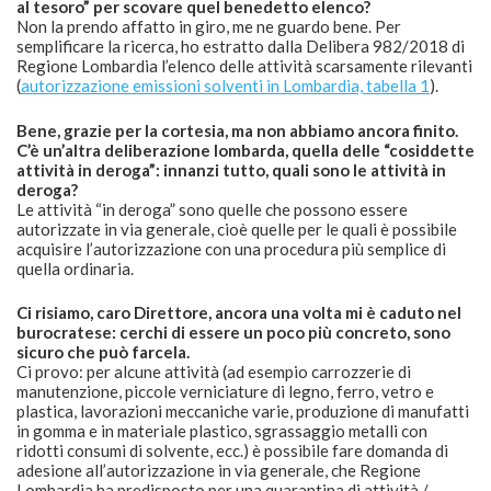
al tesoro” per scovare quel benedetto elenco?
Non la prendo affatto in giro, me ne guardo bene. Per
semplificare la ricerca, ho estratto dalla Delibera 982/2018 di
Regione Lombardia l’elenco delle attività scarsamente rilevanti
(
autorizzazione emissioni solventi in Lombardia, tabella 1
).
Bene, grazie per la cortesia, ma non abbiamo ancora finito.
C’è un’altra deliberazione lombarda, quella delle “cosiddette
attività in deroga”: innanzi tutto, quali sono le attività in
deroga?
Le attività “in deroga” sono quelle che possono essere
autorizzate in via generale, cioè quelle per le quali è possibile
acquisire l’autorizzazione con una procedura più semplice di
quella ordinaria.
Ci risiamo, caro Direttore, ancora una volta mi è caduto nel
burocratese: cerchi di essere un poco più concreto, sono
sicuro che può farcela.
Ci provo: per alcune attività (ad esempio carrozzerie di
manutenzione, piccole verniciature di legno, ferro, vetro e
plastica, lavorazioni meccaniche varie, produzione di manufatti
in gomma e in materiale plastico, sgrassaggio metalli con
ridotti consumi di solvente, ecc.) è possibile fare domanda di
adesione all’autorizzazione in via generale, che Regione
Lombardia ha predisposto per una quarantina di attività /