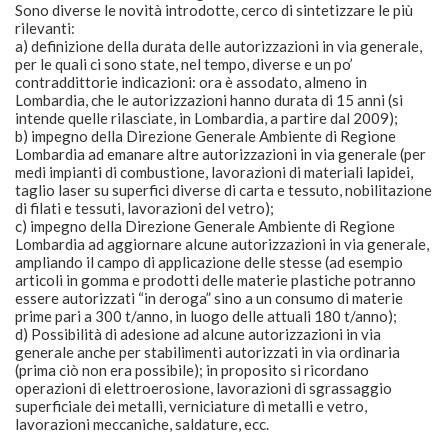
Sono diverse le novità introdotte, cerco di sintetizzare le più
rilevanti:
a) definizione della durata delle autorizzazioni in via generale,
per le quali ci sono state, nel tempo, diverse e un po’
contraddittorie indicazioni: ora è assodato, almeno in
Lombardia, che le autorizzazioni hanno durata di 15 anni (si
intende quelle rilasciate, in Lombardia, a partire dal 2009);
b) impegno della Direzione Generale Ambiente di Regione
Lombardia ad emanare altre autorizzazioni in via generale (per
medi impianti di combustione, lavorazioni di materiali lapidei,
taglio laser su superfici diverse di carta e tessuto, nobilitazione
di filati e tessuti, lavorazioni del vetro);
c) impegno della Direzione Generale Ambiente di Regione
Lombardia ad aggiornare alcune autorizzazioni in via generale,
ampliando il campo di applicazione delle stesse (ad esempio
articoli in gomma e prodotti delle materie plastiche potranno
essere autorizzati “in deroga” sino a un consumo di materie
prime pari a 300 t/anno, in luogo delle attuali 180 t/anno);
d) Possibilità di adesione ad alcune autorizzazioni in via
generale anche per stabilimenti autorizzati in via ordinaria
(prima ciò non era possibile); in proposito si ricordano
operazioni di elettroerosione, lavorazioni di sgrassaggio
superficiale dei metalli, verniciature di metalli e vetro,
lavorazioni meccaniche, saldature, ecc.