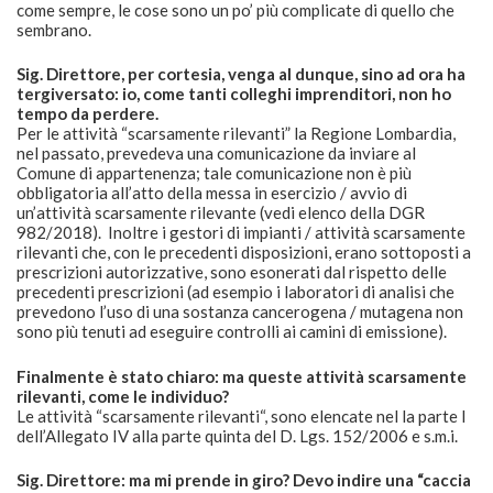
come sempre, le cose sono un po’ più complicate di quello che
sembrano.
Sig. Direttore, per cortesia, venga al dunque, sino ad ora ha
tergiversato: io, come tanti colleghi imprenditori, non ho
tempo da perdere.
Per le attività “scarsamente rilevanti” la Regione Lombardia,
nel passato, prevedeva una comunicazione da inviare al
Comune di appartenenza; tale comunicazione non è più
obbligatoria all’atto della messa in esercizio / avvio di
un’attività scarsamente rilevante (vedi elenco della DGR
982/2018). Inoltre i gestori di impianti / attività scarsamente
rilevanti che, con le precedenti disposizioni, erano sottoposti a
prescrizioni autorizzative, sono esonerati dal rispetto delle
precedenti prescrizioni (ad esempio i laboratori di analisi che
prevedono l’uso di una sostanza cancerogena / mutagena non
sono più tenuti ad eseguire controlli ai camini di emissione).
Finalmente è stato chiaro: ma queste attività scarsamente
rilevanti, come le individuo?
Le attività “scarsamente rilevanti“, sono elencate nel la parte I
dell’Allegato IV alla parte quinta del D. Lgs. 152/2006 e s.m.i.
Sig. Direttore: ma mi prende in giro? Devo indire una “caccia