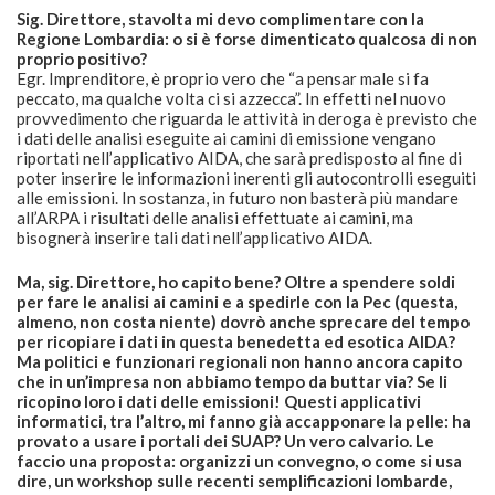
Sig. Direttore, stavolta mi devo complimentare con la
Regione Lombardia: o si è forse dimenticato qualcosa di non
proprio positivo?
Egr. Imprenditore, è proprio vero che “a pensar male si fa
peccato, ma qualche volta ci si azzecca”. In effetti nel nuovo
provvedimento che riguarda le attività in deroga è previsto che
i dati delle analisi eseguite ai camini di emissione vengano
riportati nell’applicativo AIDA, che sarà predisposto al fine di
poter inserire le informazioni inerenti gli autocontrolli eseguiti
alle emissioni. In sostanza, in futuro non basterà più mandare
all’ARPA i risultati delle analisi effettuate ai camini, ma
bisognerà inserire tali dati nell’applicativo AIDA.
Ma, sig. Direttore, ho capito bene? Oltre a spendere soldi
per fare le analisi ai camini e a spedirle con la Pec (questa,
almeno, non costa niente) dovrò anche sprecare del tempo
per ricopiare i dati in questa benedetta ed esotica AIDA?
Ma politici e funzionari regionali non hanno ancora capito
che in un’impresa non abbiamo tempo da buttar via? Se li
ricopino loro i dati delle emissioni! Questi applicativi
informatici, tra l’altro, mi fanno già accapponare la pelle: ha
provato a usare i portali dei SUAP? Un vero calvario. Le
faccio una proposta: organizzi un convegno, o come si usa
dire, un workshop sulle recenti semplificazioni lombarde,