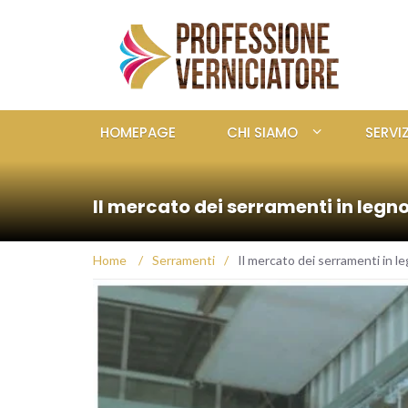
HOMEPAGE
CHI SIAMO
SERVIZ
Il mercato dei serramenti in legn
Home
/
Serramenti
/
Il mercato dei serramenti in l