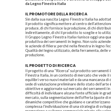
da Legno Finestra Italia
IL PROMOTORE DELLA RICERCA
Sin dalla sua nascita Legno Finestra Italia ha adottat
il prodotto significa mettere al centro dell’attenzione 
produce, di chi fornisce la produzione, di chi distribu
indirettamente, di chi il prodotto lo sceglie e lo utiliz
Il Gruppo Legno Finestra Italia riunisce oggi una qua
produttiva dei serramenti in legno. Non solo aziende 
le aziende di filiera: perché nella finestra in legno l
Qualità del legno utilizzato, della ferramenta, delle ver
produzione.
IL PROGETTO DI RICERCA
Il progetto di una “Ricerca” sul prodotto serramenti 
Finestra Italia, in un contesto di mercato che vede il
equilibri verso nuovi materiali e da una mancanza di dat
sede di valutazione preliminare dello stato dell’arte
obiettive e aggiornate sul mercato dei serramenti in 
difficoltà di individuare alcuna fonte ufficiale in gra
mercato, sulla segmentazione dell’offerta (quote di m
dinamiche competitive che guidano e caratterizzano 
complessa l’individuazione di una strategia di svilupp
promozione e sviluppo commerciale mirate alla valori