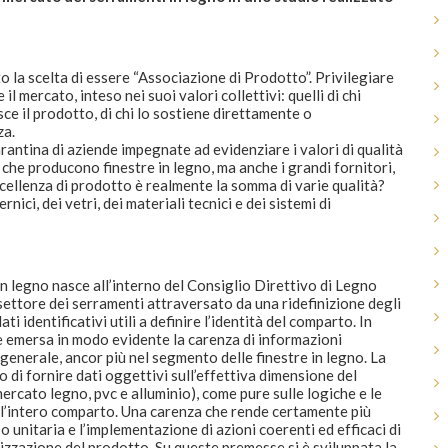
o la scelta di essere “Associazione di Prodotto”. Privilegiare
il mercato, inteso nei suoi valori collettivi: quelli di chi
isce il prodotto, di chi lo sostiene direttamente o
za.
rantina di aziende impegnate ad evidenziare i valori di qualità
che producono finestre in legno, ma anche i grandi fornitori,
’eccellenza di prodotto è realmente la somma di varie qualità?
nici, dei vetri, dei materiali tecnici e dei sistemi di
in legno nasce all’interno del Consiglio Direttivo di Legno
 settore dei serramenti attraversato da una ridefinizione degli
i identificativi utili a definire l’identità del comparto. In
 è emersa in modo evidente la carenza di informazioni
generale, ancor più nel segmento delle finestre in legno. La
do di fornire dati oggettivi sull’effettiva dimensione del
ercato legno, pvc e alluminio), come pure sulle logiche e le
l’intero comparto. Una carenza che rende certamente più
o unitaria e l’implementazione di azioni coerenti ed efficaci di
zzazione del prodotto. Su queste premesse si è sviluppata la