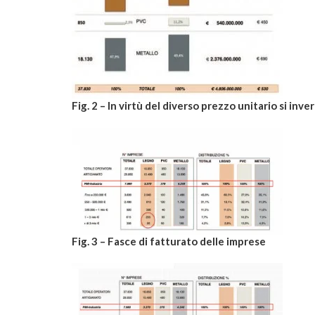
Fig. 2 – In virtù del diverso prezzo unitario si inve
Fig. 3 – Fasce di fatturato delle imprese