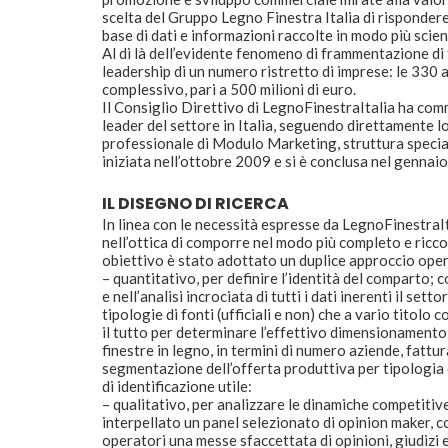
scelta del Gruppo Legno Finestra Italia di rispondere 
base di dati e informazioni raccolte in modo più scien
Al di là dell’evidente fenomeno di frammentazione di
leadership di un numero ristretto di imprese: le 330 
complessivo, pari a 500 milioni di euro.
Il Consiglio Direttivo di LegnoFinestraItalia ha co
leader del settore in Italia, seguendo direttamente lo
professionale di Modulo Marketing, struttura speciali
iniziata nell’ottobre 2009 e si è conclusa nel gennai
IL DISEGNO DI RICERCA
In linea con le necessità espresse da LegnoFinestraItal
nell’ottica di comporre nel modo più completo e ricco 
obiettivo è stato adottato un duplice approccio ope
– quantitativo, per definire l’identità del comparto; 
e nell’analisi incrociata di tutti i dati inerenti il se
tipologie di fonti (ufficiali e non) che a vario titolo 
il tutto per determinare l’effettivo dimensionamento d
finestre in legno, in termini di numero aziende, fatt
segmentazione dell’offerta produttiva per tipologia di
di identificazione utile:
– qualitativo, per analizzare le dinamiche competitive,
interpellato un panel selezionato di opinion maker, co
operatori una messe sfaccettata di opinioni, giudizi e