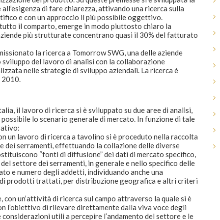
all’esigenza di fare chiarezza, attivando una ricerca sulla
tifico e con un approccio il più possibile oggettivo.
 tutto il comparto, emerge in modo piuttosto chiaro la
aziende più strutturate concentrano quasi il 30% del fatturato
mmissionato la ricerca a Tomorrow SWG, una delle aziende
 sviluppo del lavoro di analisi con la collaborazione
zzata nelle strategie di sviluppo aziendali. La ricerca è
o 2010.
ia, il lavoro di ricerca si è sviluppato su due aree di analisi,
possibile lo scenario generale di mercato. In funzione di tale
rativo:
con un lavoro di ricerca a tavolino si è proceduto nella raccolta
ttore dei serramenti, effettuando la collazione delle diverse
costituiscono “fonti di diffusione” dei dati di mercato specifico,
el settore dei serramenti, in generale e nello specifico delle
urato e numero degli addetti, individuando anche una
 prodotti trattati, per distribuzione geografica e altri criteri
 con un’attività di ricerca sul campo attraverso la quale si è
n l’obiettivo di rilevare direttamente dalla viva voce degli
 considerazioni utili a percepire l’andamento del settore e le