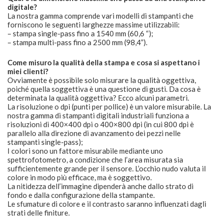
digitale?
La nostra gamma comprende vari modelli di stampanti che
forniscono le seguenti larghezze massime utilizzabili:
– stampa single-pass fino a 1540 mm (60,6 “);
– stampa multi-pass fino a 2500 mm (98,4”).
Come misuro la qualità della stampa e cosa si aspettano i
miei clienti?
Ovviamente è possibile solo misurare la qualità oggettiva,
poiché quella soggettiva è una questione di gusti. Da cosa è
determinata la qualità oggettiva? Ecco alcuni parametri.
La risoluzione o dpi (punti per pollice) è un valore misurabile. La
nostra gamma di stampanti digitali industriali funziona a
risoluzioni di 400×400 dpi o 400×800 dpi (in cui 800 dpi è
parallelo alla direzione di avanzamento dei pezzi nelle
stampanti single-pass);
I colori sono un fattore misurabile mediante uno
spettrofotometro, a condizione che l’area misurata sia
sufficientemente grande per il sensore. L’occhio nudo valuta il
colore in modo più efficace, ma è soggettivo.
La nitidezza dell’immagine dipenderà anche dallo strato di
fondo e dalla configurazione della stampante.
Le sfumature di colore e il contrasto saranno influenzati dagli
strati delle finiture.