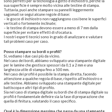
sono perfetti per la tecnologia a getto d’inchiostro, perché la
sua superficie è sempre molto vicina alle testine di stampa.
Tuttavia, puoi anche stampare su pannelli leggermente
sagomati se segui alcune regole di base:
– le gocce di inchiostro non raggiungono così bene le superfici
verticali o fortemente inclinate;
– le testine di stampa devono essere a meno di 7 mm dalla
superficie per evitare effetti di sfocatura.
I nostri esperti tecnici sono in grado di analizzare e valutare
tali problemi caso per caso.
Posso stampare su bordi o profili?
Sì, vediamo i due casi più da vicino.
Nel caso dei bordi, abbiamo sviluppato una stampante digitale
per le lamine che gestisce spessori da 0,1 a 2 mm e una
larghezza utile di stampa fino a 500 mm.
Nel caso dei profili è possibile la stampa diretta, facendo
attenzione a qualche regola di base, rispetto all’inchiostro e
alle testine. Abbiamo sviluppato una stampante digitale per
battiscopa e altri tipi di profilo.
Sia nel caso di stampa digitale su bordi che di stampa digitale su
profili è fondamentale definire sia la fase di preparazione che
quella di finitura, valutando il caso specifico.
Qual è la dimensione massima che passa da una stampante