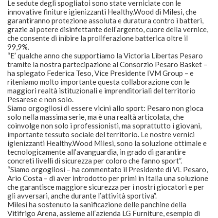
Le sedute degli spogliatoi sono state verniciate con le
innovative finiture igienizzanti Healthy.Wood di Milesi, che
garantiranno protezione assoluta e duratura contro i batteri,
grazie al potere disinfettante dell’argento, cuore della vernice,
che consente di inibire la proliferazione batterica oltre il
99,9%.
“E’ qualche anno che supportiamo la Victoria Libertas Pesaro
tramite la nostra partecipazione al Consorzio Pesaro Basket –
ha spiegato Federica Teso, Vice Presidente IVM Group – e
riteniamo molto importante questa collaborazione con le
maggiori realtà istituzionali e imprenditoriali del territorio
Pesarese e non solo.
Siamo orgogliosi di essere vicini allo sport: Pesaro non gioca
solo nella massima serie, ma è una realtà articolata, che
coinvolge non solo i professionisti, ma soprattutto i giovani,
importante tessuto sociale del territorio. Le nostre vernici
igienizzanti Healthy.Wood Milesi, sono la soluzione ottimale e
tecnologicamente all’avanguardia, in grado di garantire
concreti livelli di sicurezza per coloro che fanno sport”.
“Siamo orgogliosi – ha commentato il Presidente di VL Pesaro,
Ario Costa – di aver introdotto per primi in Italia una soluzione
che garantisce maggiore sicurezza per i nostri giocatori e per
gli avversari, anche durante l’attività sportiva”.
Milesi ha sostenuto la sanificazione delle panchine della
Vitifrigo Arena, assieme all’azienda LG Furniture, esempio di