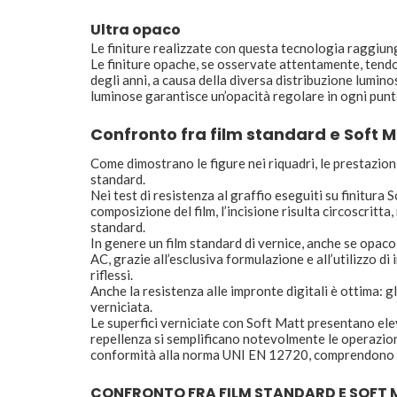
Ultra opaco
Le finiture realizzate con questa tecnologia raggiung
Le finiture opache, se osservate attentamente, tendo
degli anni, a causa della diversa distribuzione lumino
luminose garantisce un’opacità regolare in ogni punto
Confronto fra film standard e Soft M
Come dimostrano le figure nei riquadri, le prestazion
standard.
Nei test di resistenza al graffio eseguiti su finitura 
composizione del film, l’incisione risulta circoscritta
standard.
In genere un film standard di vernice, anche se opaco,
AC, grazie all’esclusiva formulazione e all’utilizzo di
riflessi.
Anche la resistenza alle impronte digitali è ottima: g
verniciata.
Le superfici verniciate con Soft Matt presentano elev
repellenza si semplificano notevolmente le operazioni di
conformità alla norma UNI EN 12720, comprendono liq
CONFRONTO FRA FILM STANDARD E SOFT M