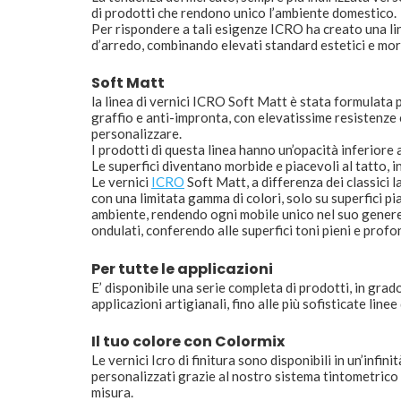
di prodotti che rendono unico l’ambiente domestico.
Per rispondere a tali esigenze ICRO ha creato una 
d’arredo, combinando elevati standard estetici e morb
Soft Matt
la linea di vernici ICRO Soft Matt è stata formulata p
graffio e anti-impronta, con elevatissime resistenze chi
personalizzare.
I prodotti di questa linea hanno un’opacità inferiore
Le superfici diventano morbide e piacevoli al tatto, 
Le vernici
ICRO
Soft Matt, a differenza dei classici l
con una limitata gamma di colori, solo su superfici pi
ambiente, rendendo ogni mobile unico nel suo genere, 
ondulati, conferendo alle superfici toni pieni e profo
Per tutte le applicazioni
E’ disponibile una serie completa di prodotti, in grad
applicazioni artigianali, fino alle più sofisticate line
Il tuo colore con Colormix
Le vernici Icro di finitura sono disponibili in un’infin
personalizzati grazie al nostro sistema tintometric
misura.