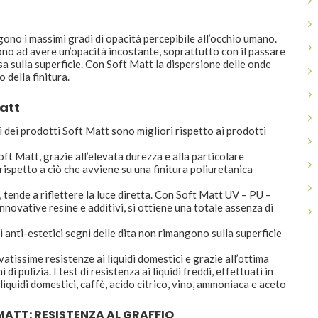
ono i massimi gradi di opacità percepibile all’occhio umano.
no ad avere un’opacità incostante, soprattutto con il passare
sa sulla superficie. Con Soft Matt la dispersione delle onde
 della finitura.
att
i dei prodotti Soft Matt sono migliori rispetto ai prodotti
Soft Matt, grazie all’elevata durezza e alla particolare
, rispetto a ciò che avviene su una finitura poliuretanica
 tende a riflettere la luce diretta. Con Soft Matt UV – PU –
 innovative resine e additivi, si ottiene una totale assenza di
li anti-estetici segni delle dita non rimangono sulla superficie
atissime resistenze ai liquidi domestici e grazie all’ottima
 pulizia. I test di resistenza ai liquidi freddi, effettuati in
uidi domestici, caffè, acido citrico, vino, ammoniaca e aceto
ATT: RESISTENZA AL GRAFFIO