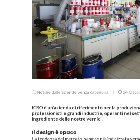
Notizie dalle aziende
,
Senza categoria
|
24 Otto
ICRO è un’azienda di riferimento per la produzione 
professionisti e grandi industrie, operanti nel sett
ingrediente delle nostre vernici.
Il design è opaco
La tendenza del mercato, sempre più indirizzata verso 