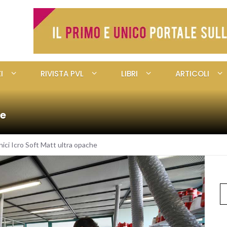
I
RIVISTA PVL
LIBRI
ARTICOLI
he
nici Icro Soft Matt ultra opache