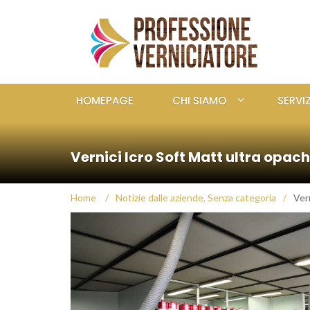
HOMEPAGE
CHI SIAMO
SERVIZ
Vernici Icro Soft Matt ultra opac
Home
/
Notizie dalle aziende
,
Senza categoria
/
Ver