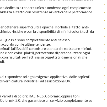
linea dedicata a rendere unico e moderno ogni complemento
idezza al tatto con resistenze ai vertici delle performance.
er ottenere superfici ultra opache, morbide al tatto, anti-
mico-fisiche e con la disponibilità di infiniti colori, tutti da
 ai 5 gloss e sono completamente anti riflesso.
in accordo con le ultime tendenze.
aminati (utilizzabili con misure standard e metrature minimi,
ane e con colori piatti), permettono di personalizzare ogni
con risultati perfetti sia su oggetti tridimensionali che
ndi.
o di rispondere ad ogni esigenza applicativa: dalle sapienti
e di verniciatura industriali ad essiccazione UV.
ità varietà di colori: RAL, NCS, Colormix, oppure toni
o Colormix 2.0, che garantisce un servizio completamente su