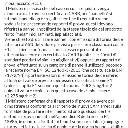
impiallacciato, ecc.).
Il Ministero precisa che nel caso in cui il requisito venga
dimostrato attraverso certificato CARB, per “pannello” si
intende pannello grezzo, altrimenti, se il requisito viene
soddisfatto presentando rapporti di prova, questi devono
riferirsi a pannelli nobilitati della stessa tipologia del prodotto
finito (melaminici, laminati, impiallacciati).
Viene chiesto di utilizzare pannelli con emissioni di formaldeide
inferiori al 65% del valore previsto per essere classificati come
E1 e si chiede conferma se possa essere presentato
alternativamente o un certificato CARB (o altri certificati di
standard produttivi simili o migliorativi) oppure un rapporto di
prova, effettuato su un campione di pannelli utilizzati, secondo
la recente norma EN ISO 12460-3-2015 (che sostituisce la EN
717-2/94) riportante valori di emissione formaldeide inferiori
al 65% del valore previsto per essere classificati come E1
(valore-soglia E1 secondo questa norma è di 3,5 mg/h m2
quindi il valore richiesto in questo caso dovrebbe essere
<2,275 mg/h m2).
Il Ministero conferma che il rapporto di prova da avere per
dimostrare la conformità al criterio dei nuovi CAM arredi sulla
formaldeide può fare riferimento ad uno qualsiasi dei tre
metodi di prova indicati nell’appendice B della norma EN
13986, in quanto i risultati ottenuti sono correlabili (campagne
di prove effettuate prima di pubblicare la norma hanno stabilito