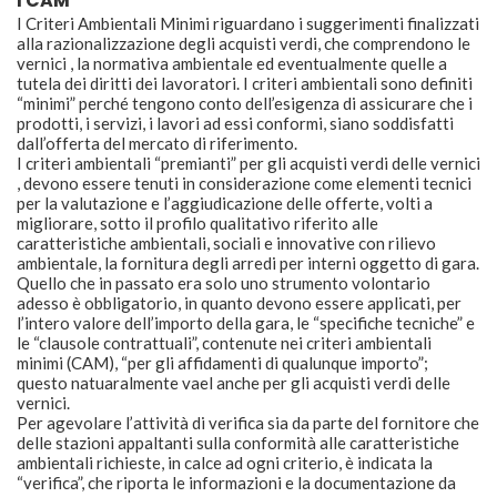
I CAM
I Criteri Ambientali Minimi riguardano i suggerimenti finalizzati
alla razionalizzazione degli acquisti verdi, che comprendono le
vernici , la normativa ambientale ed eventualmente quelle a
tutela dei diritti dei lavoratori. I criteri ambientali sono definiti
“minimi” perché tengono conto dell’esigenza di assicurare che i
prodotti, i servizi, i lavori ad essi conformi, siano soddisfatti
dall’offerta del mercato di riferimento.
I criteri ambientali “premianti” per gli acquisti verdi delle vernici
, devono essere tenuti in considerazione come elementi tecnici
per la valutazione e l’aggiudicazione delle offerte, volti a
migliorare, sotto il profilo qualitativo riferito alle
caratteristiche ambientali, sociali e innovative con rilievo
ambientale, la fornitura degli arredi per interni oggetto di gara.
Quello che in passato era solo uno strumento volontario
adesso è obbligatorio, in quanto devono essere applicati, per
l’intero valore dell’importo della gara, le “specifiche tecniche” e
le “clausole contrattuali”, contenute nei criteri ambientali
minimi (CAM), “per gli affidamenti di qualunque importo”;
questo natuaralmente vael anche per gli acquisti verdi delle
vernici.
Per agevolare l’attività di verifica sia da parte del fornitore che
delle stazioni appaltanti sulla conformità alle caratteristiche
ambientali richieste, in calce ad ogni criterio, è indicata la
“verifica”, che riporta le informazioni e la documentazione da