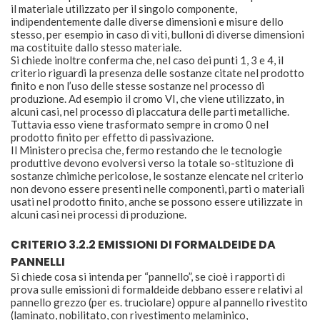
il materiale utilizzato per il singolo componente,
indipendentemente dalle diverse dimensioni e misure dello
stesso, per esempio in caso di viti, bulloni di diverse dimensioni
ma costituite dallo stesso materiale.
Si chiede inoltre conferma che, nel caso dei punti 1, 3 e 4, il
criterio riguardi la presenza delle sostanze citate nel prodotto
finito e non l’uso delle stesse sostanze nel processo di
produzione. Ad esempio il cromo VI, che viene utilizzato, in
alcuni casi, nel processo di placcatura delle parti metalliche.
Tuttavia esso viene trasformato sempre in cromo 0 nel
prodotto finito per effetto di passivazione.
Il Ministero precisa che, fermo restando che le tecnologie
produttive devono evolversi verso la totale so-stituzione di
sostanze chimiche pericolose, le sostanze elencate nel criterio
non devono essere presenti nelle componenti, parti o materiali
usati nel prodotto finito, anche se possono essere utilizzate in
alcuni casi nei processi di produzione.
CRITERIO 3.2.2 EMISSIONI DI FORMALDEIDE DA
PANNELLI
Si chiede cosa si intenda per “pannello”, se cioè i rapporti di
prova sulle emissioni di formaldeide debbano essere relativi al
pannello grezzo (per es. truciolare) oppure al pannello rivestito
(laminato, nobilitato, con rivestimento melaminico,