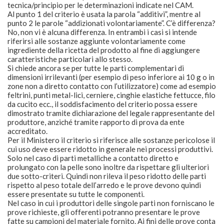
tecnica/principio per le determinazioni indicate nel CAM.
Al punto 1 del criterio è usata la parola “additivi”, mentre al
punto 2 le parole “addizionati volontariamente”. C’è differenza?
No, non vi è alcuna differenza. In entrambi i casi si intende
riferirsi alle sostanze aggiunte volontariamente come
ingrediente della ricetta del prodotto al fine di aggiungere
caratteristiche particolari allo stesso.
Si chiede ancora se per tutte le parti complementari di
dimensioni irrilevanti (per esempio di peso inferiore ai 10 g o in
zone non a diretto contatto con l’utilizzatore) come ad esempio
feltrini, punti metal-lici, cerniere, cinghie elastiche fettucce, filo
da cucito ecc., il soddisfacimento del criterio possa essere
dimostrato tramite dichiarazione del legale rappresentante del
produttore, anziché tramite rapporto di prova da ente
accreditato.
Per il Ministero il criterio si riferisce alle sostanze pericolose il
cui uso deve essere ridotto in generale nei processi produttivi.
Solo nel caso di parti metalliche a contatto diretto e
prolungato con la pelle sono inoltre da rispettare gli ulteriori
due sotto-criteri. Quindi non rileva il peso ridotto delle parti
rispetto al peso totale dell’arredo e le prove devono quindi
essere presentate su tutte le componenti.
Nel caso in cui i produttori delle singole parti non forniscano le
prove richieste, gli offerenti potranno presentare le prove
fatte su campioni del materiale fornito. Ai fini delle prove conta