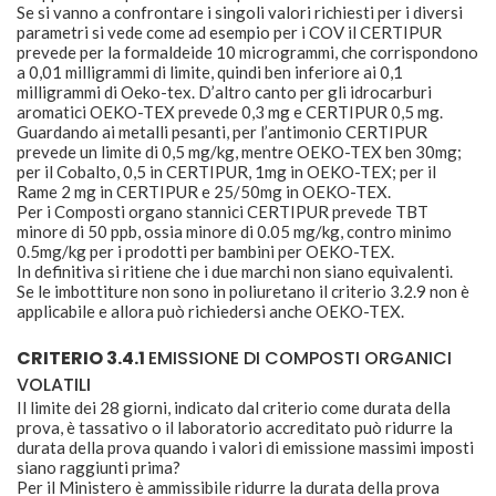
Se si vanno a confrontare i singoli valori richiesti per i diversi
parametri si vede come ad esempio per i COV il CERTIPUR
prevede per la formaldeide 10 microgrammi, che corrispondono
a 0,01 milligrammi di limite, quindi ben inferiore ai 0,1
milligrammi di Oeko-tex. D’altro canto per gli idrocarburi
aromatici OEKO-TEX prevede 0,3 mg e CERTIPUR 0,5 mg.
Guardando ai metalli pesanti, per l’antimonio CERTIPUR
prevede un limite di 0,5 mg/kg, mentre OEKO-TEX ben 30mg;
per il Cobalto, 0,5 in CERTIPUR, 1mg in OEKO-TEX; per il
Rame 2 mg in CERTIPUR e 25/50mg in OEKO-TEX.
Per i Composti organo stannici CERTIPUR prevede TBT
minore di 50 ppb, ossia minore di 0.05 mg/kg, contro minimo
0.5mg/kg per i prodotti per bambini per OEKO-TEX.
In definitiva si ritiene che i due marchi non siano equivalenti.
Se le imbottiture non sono in poliuretano il criterio 3.2.9 non è
applicabile e allora può richiedersi anche OEKO-TEX.
CRITERIO 3.4.1
EMISSIONE DI COMPOSTI ORGANICI
VOLATILI
Il limite dei 28 giorni, indicato dal criterio come durata della
prova, è tassativo o il laboratorio accreditato può ridurre la
durata della prova quando i valori di emissione massimi imposti
siano raggiunti prima?
Per il Ministero è ammissibile ridurre la durata della prova