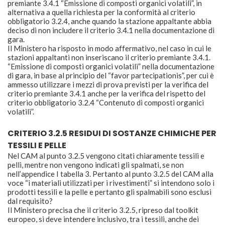
premiante 3.4.1 “Emissione di composti organici volatili”, in
alternativa a quella richiesta per la conformità al criterio
obbligatorio 3.2.4, anche quando la stazione appaltante abbia
deciso di non includere il criterio 3.4.1 nella documentazione di
gara.
Il Ministero ha risposto in modo affermativo, nel caso in cui le
stazioni appaltanti non inseriscano il criterio premiante 3.4.1.
“Emissione di composti organici volatili” nella documentazione
di gara, in base al principio del “favor partecipationis”, per cui è
ammesso utilizzare i mezzi di prova previsti per la verifica del
criterio premiante 3.4.1 anche per la verifica del rispetto del
criterio obbligatorio 3.2.4 “Contenuto di composti organici
volatili”.
CRITERIO 3.2.5 RESIDUI DI SOSTANZE CHIMICHE PER
TESSILI E PELLE
Nel CAM al punto 3.2.5 vengono citati chiaramente tessili e
pelli, mentre non vengono indicati gli spalmati, se non
nell’appendice I tabella 3. Pertanto al punto 3.2.5 del CAM alla
voce “i materiali utilizzati per i rivestimenti” si intendono solo i
prodotti tessili e la pelle e pertanto gli spalmabili sono esclusi
dal requisito?
Il Ministero precisa che il criterio 3.2.5, ripreso dal toolkit
europeo, si deve intendere inclusivo, tra i tessili, anche dei