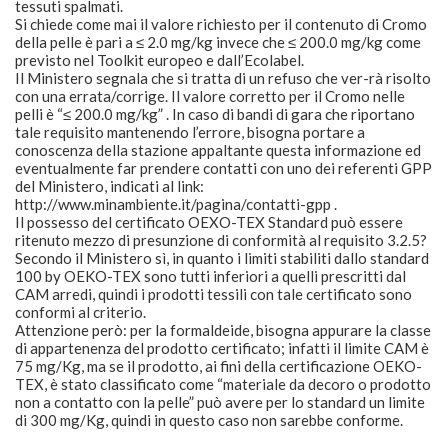
tessuti spalmati.
Si chiede come mai il valore richiesto per il contenuto di Cromo
della pelle è pari a ≤ 2.0 mg/kg invece che ≤ 200.0 mg/kg come
previsto nel Toolkit europeo e dall’Ecolabel.
Il Ministero segnala che si tratta di un refuso che ver-rà risolto
con una errata/corrige. Il valore corretto per il Cromo nelle
pelli è “≤ 200.0 mg/kg” . In caso di bandi di gara che riportano
tale requisito mantenendo l’errore, bisogna portare a
conoscenza della stazione appaltante questa informazione ed
eventualmente far prendere contatti con uno dei referenti GPP
del Ministero, indicati al link:
http://www.minambiente.it/pagina/contatti-gpp .
Il possesso del certificato OEXO-TEX Standard può essere
ritenuto mezzo di presunzione di conformità al requisito 3.2.5?
Secondo il Ministero sì, in quanto i limiti stabiliti dallo standard
100 by OEKO-TEX sono tutti inferiori a quelli prescritti dal
CAM arredi, quindi i prodotti tessili con tale certificato sono
conformi al criterio.
Attenzione però: per la formaldeide, bisogna appurare la classe
di appartenenza del prodotto certificato; infatti il limite CAM è
75 mg/Kg, ma se il prodotto, ai fini della certificazione OEKO-
TEX, è stato classificato come “materiale da decoro o prodotto
non a contatto con la pelle” può avere per lo standard un limite
di 300 mg/Kg, quindi in questo caso non sarebbe conforme.