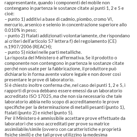
rappresentante, quando i componenti del mobile non
contengano in partenza le sostanze citate ai punti 1, 2 e 5 e
cioè:
– punto 1) additivi a base di cadmio, piombo, cromo VI,
mercurio, arsenico e selenio in concentrazione superiore allo
0.010% in peso;
– punto 2) ftalati addizionati volontariamente, che rispondano
ai criteri dell’articolo 57 lettera f) del regolamento (CE)
n.1907/2006 (REACH);
– punto 5) nickel nelle parti metalliche.
La risposta del Ministero è affermativa. Se il prodotto o
componente non contengono in partenza le sostanze citate
perché non usate per la fabbricazione, il produttore può
dichiararlo in forma avente valore legale e non dover così
presentare le prove di laboratorio.
Si è chiesto inoltre conferma che, nel caso dei punti 1, 2 e 5, i
rapporti di prova debbano essere emessi da un laboratorio
accreditato ISO 17025, ma che non sia necessario che tale
laboratorio abbia nello scopo di accreditamento le prove
specifiche per la determinazione di metalli pesanti (punto 1),
ftalati (punto 2) e nichel (punto 5).
Per il Ministero è ammissibile accettare prove effettuate da
laboratori che sono accreditati per prove su matrice
assimilabile/simile (ovvero con caratteristiche e proprietà
fisiche simili) e che tali prove utilizzino la medesima