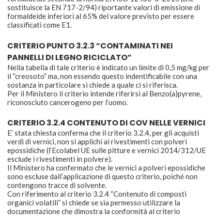
sostituisce la EN 717-2/94) riportante valori di emissione di
formaldeide inferiori al 65% del valore previsto per essere
classificati come E1.
CRITERIO PUNTO 3.2.3 “CONTAMINATI NEI
PANNELLI DI LEGNO RICICLATO”
Nella tabella di tale criterio è indicato un limite di 0,5 mg/kg per
il “creosoto” ma, non essendo questo indentificabile con una
sostanza in particolare si chiede a quale ci si riferisca.
Per il Ministero il criterio intende riferirsi al Benzo(a)pyrene,
riconosciuto cancerogeno per l’uomo.
CRITERIO 3.2.4 CONTENUTO DI COV NELLE VERNICI
E’ stata chiesta conferma che il criterio 3.2.4, per gli acquisti
verdi di vernici, non si applichi ai rivestimenti con polveri
epossidiche (l’Ecolabel UE sulle pitture e vernici 2014/312/UE
esclude i rivestimenti in polvere).
Il Ministero ha confermato che le vernici a polveri epossidiche
sono escluse dall’applicazione di questo criterio, poiché non
contengono tracce di solvente.
Con riferimento al criterio 3.2.4 “Contenuto di composti
organici volatili” si chiede se sia permesso utilizzare la
documentazione che dimostra la conformità al criterio