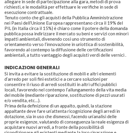
allegare in sede di partecipazione alla gara, metodi di prova
richiesti, e le modalità per effettuare le verifiche in sede di
esecuzione contrattuale.
Tenuto conto che gli acquisti della Pubblica Amministrazione
nei Paesi dell’Unione Europea rappresentano circa il 19% del
PIL (in Italia circa il 15%) è chiaro come il potere della domanda
pubblica possa indirizzare il mercato su beni e servizi con minori
impatti ambientali, divenendo così uno strumento di
orientamento verso l’innovazione in un’ottica di sostenibilità,
favorendo al contempo la diffusione delle certificazioni
ambientali, a tutto vantaggio degli acquisti verdi delle vernici .
INDICAZIONI GENERALI
Si invita a evitare la sostituzione di mobili e altri elementi
d’arredo per soli fini estetici e a cercare soluzioni per
consentire il riuso di arredi sostituiti in altri uffici pubblici
locali, favorendo nel contempo l’allungamento della vita media
del mobile (mediante riparazione, sostituzione di pezzi usurati
e/o vendita, etc…).
Prima della definizione di un appalto, quindi, la stazione
appaltante deve fare un’attenta ricognizione degli arredi in
dotazione, sia in uso che dismessi, facendo un’analisi delle
proprie esigenze, valutando di conseguenza la reale esigenza di
acquistare nuovi arredi, a fronte della possibilità di
ricondizionare gli esistenti mediante la loro riparazione e