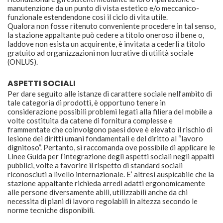
manutenzione da un punto di vista estetico e/o meccanico-
funzionale estendendone così il ciclo di vita utile.
Qualora non fosse ritenuto conveniente procedere in tal senso,
la stazione appaltante può cedere a titolo oneroso il bene o,
laddove non esista un acquirente, è invitata a cederli a titolo
gratuito ad organizzazioni non lucrative di utilità sociale
(ONLUS).
ASPETTI SOCIALI
Per dare seguito alle istanze di carattere sociale nell’ambito di
tale categoria di prodotti, è opportuno tenere in
considerazione possibili problemi legati alla filiera del mobile a
volte costituita da catene di fornitura complesse e
frammentate che coinvolgono paesi dove è elevato il rischio di
lesione dei diritti umani fondamentali e del diritto al “lavoro
dignitoso”. Pertanto, si raccomanda ove possibile di applicare le
Linee Guida per l’integrazione degli aspetti sociali negli appalti
pubblici, volte a favorire il rispetto di standard sociali
riconosciuti a livello internazionale. E’ altresì auspicabile che la
stazione appaltante richieda arredi adatti ergonomicamente
alle persone diversamente abili, utilizzabili anche da chi
necessita di piani di lavoro regolabili in altezza secondo le
norme tecniche disponibili.