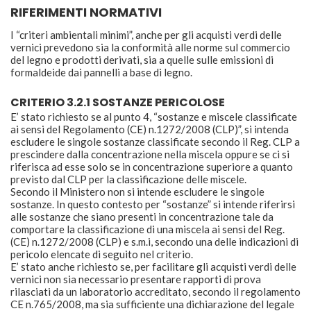
RIFERIMENTI NORMATIVI
I “criteri ambientali minimi”, anche per gli acquisti verdi delle
vernici prevedono sia la conformità alle norme sul commercio
del legno e prodotti derivati, sia a quelle sulle emissioni di
formaldeide dai pannelli a base di legno.
CRITERIO 3.2.1 SOSTANZE PERICOLOSE
E’ stato richiesto se al punto 4, “sostanze e miscele classificate
ai sensi del Regolamento (CE) n.1272/2008 (CLP)”, si intenda
escludere le singole sostanze classificate secondo il Reg. CLP a
prescindere dalla concentrazione nella miscela oppure se ci si
riferisca ad esse solo se in concentrazione superiore a quanto
previsto dal CLP per la classificazione delle miscele.
Secondo il Ministero non si intende escludere le singole
sostanze. In questo contesto per “sostanze” si intende riferirsi
alle sostanze che siano presenti in concentrazione tale da
comportare la classificazione di una miscela ai sensi del Reg.
(CE) n.1272/2008 (CLP) e s.m.i, secondo una delle indicazioni di
pericolo elencate di seguito nel criterio.
E’ stato anche richiesto se, per facilitare gli acquisti verdi delle
vernici non sia necessario presentare rapporti di prova
rilasciati da un laboratorio accreditato, secondo il regolamento
CE n.765/2008, ma sia sufficiente una dichiarazione del legale