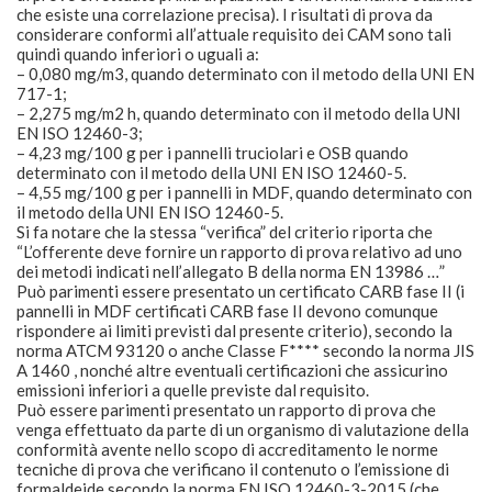
che esiste una correlazione precisa). I risultati di prova da
considerare conformi all’attuale requisito dei CAM sono tali
quindi quando inferiori o uguali a:
– 0,080 mg/m3, quando determinato con il metodo della UNI EN
717-1;
– 2,275 mg/m2 h, quando determinato con il metodo della UNI
EN ISO 12460-3;
– 4,23 mg/100 g per i pannelli truciolari e OSB quando
determinato con il metodo della UNI EN ISO 12460-5.
– 4,55 mg/100 g per i pannelli in MDF, quando determinato con
il metodo della UNI EN ISO 12460-5.
Si fa notare che la stessa “verifica” del criterio riporta che
“L’offerente deve fornire un rapporto di prova relativo ad uno
dei metodi indicati nell’allegato B della norma EN 13986 …”
Può parimenti essere presentato un certificato CARB fase II (i
pannelli in MDF certificati CARB fase II devono comunque
rispondere ai limiti previsti dal presente criterio), secondo la
norma ATCM 93120 o anche Classe F**** secondo la norma JIS
A 1460 , nonché altre eventuali certificazioni che assicurino
emissioni inferiori a quelle previste dal requisito.
Può essere parimenti presentato un rapporto di prova che
venga effettuato da parte di un organismo di valutazione della
conformità avente nello scopo di accreditamento le norme
tecniche di prova che verificano il contenuto o l’emissione di
formaldeide secondo la norma EN ISO 12460-3-2015 (che