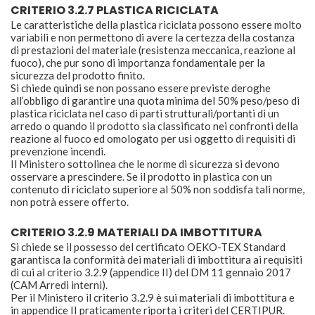
CRITERIO 3.2.7 PLASTICA RICICLATA
Le caratteristiche della plastica riciclata possono essere molto
variabili e non permettono di avere la certezza della costanza
di prestazioni del materiale (resistenza meccanica, reazione al
fuoco), che pur sono di importanza fondamentale per la
sicurezza del prodotto finito.
Si chiede quindi se non possano essere previste deroghe
all’obbligo di garantire una quota minima del 50% peso/peso di
plastica riciclata nel caso di parti strutturali/portanti di un
arredo o quando il prodotto sia classificato nei confronti della
reazione al fuoco ed omologato per usi oggetto di requisiti di
prevenzione incendi.
Il Ministero sottolinea che le norme di sicurezza si devono
osservare a prescindere. Se il prodotto in plastica con un
contenuto di riciclato superiore al 50% non soddisfa tali norme,
non potrà essere offerto.
CRITERIO 3.2.9 MATERIALI DA IMBOTTITURA
Si chiede se il possesso del certificato OEKO-TEX Standard
garantisca la conformità dei materiali di imbottitura ai requisiti
di cui al criterio 3.2.9 (appendice II) del DM 11 gennaio 2017
(CAM Arredi interni).
Per il Ministero il criterio 3.2.9 è sui materiali di imbottitura e
in appendice II praticamente riporta i criteri del CERTIPUR.