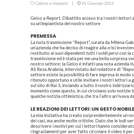
Cabine e Impianti
|
31 Gennaio 2013
Geico a Report. Dibattito acceso tra i nostri lettori
su un’impiantista del nostro settore
PREMESSA
La nota trasmissione “Report”, curata da Milena Gabane
un’azienda che ha deciso di reagire alla crisi investe
restituito ai suoi dipendenti tutti i soldi persi con 
trasmissione ed è stata per me una bella sorpresa ved
nostro settore; la Geico è infatti una nota azienda ita
Ali Reza Arabnia, intervistato dal redattore di “Repo
settore esiste la possibilità di fare impresa in mod
ritenuto opportuno e utile invitare i nostri lettori 
sul sito di Rai 3, inviando a tutto il nostro indirizzar
momento come questo, in cui circolano solo notizie t
qualche notizia ottimistica, che tra l’altro arrivava 
LE REAZIONI DEI LETTORI: UN GESTO NOBIL
La mia iniziativa ha creato sorprendentemente un no
dei casi, ma anche molte critiche. Dato che le lodi se
descrivere i motivi per cui i lettori hanno considerato 
ringraziamenti per aver fatto circolare il video è per