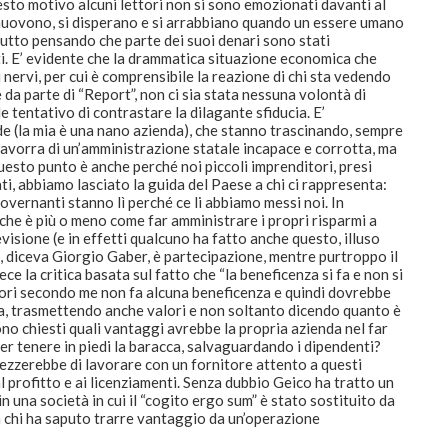
uesto motivo alcuni lettori non si sono emozionati davanti al
mmuovono, si disperano e si arrabbiano quando un essere umano
attutto pensando che parte dei suoi denari sono stati
ti. E’ evidente che la drammatica situazione economica che
 nervi, per cui è comprensibile la reazione di chi sta vedendo
 da parte di “Report”, non ci sia stata nessuna volontà di
e tentativo di contrastare la dilagante sfiducia. E’
nde (la mia è una nano azienda), che stanno trascinando, sempre
 zavorra di un’amministrazione statale incapace e corrotta, ma
sto punto è anche perché noi piccoli imprenditori, presi
ti, abbiamo lasciato la guida del Paese a chi ci rappresenta:
vernanti stanno lì perché ce li abbiamo messi noi. In
i”, che è più o meno come far amministrare i propri risparmi a
visione (e in effetti qualcuno ha fatto anche questo, illuso
tà, diceva Giorgio Gaber, è partecipazione, mentre purtroppo il
ece la critica basata sul fatto che “la beneficenza si fa e non si
ratori secondo me non fa alcuna beneficenza e quindi dovrebbe
sa, trasmettendo anche valori e non soltanto dicendo quanto è
ono chiesti quali vantaggi avrebbe la propria azienda nel far
er tenere in piedi la baracca, salvaguardando i dipendenti?
ezzerebbe di lavorare con un fornitore attento a questi
l profitto e ai licenziamenti. Senza dubbio Geico ha tratto un
n una società in cui il “cogito ergo sum” è stato sostituito da
 a chi ha saputo trarre vantaggio da un’operazione