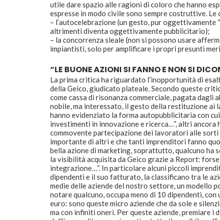
utile dare spazio alle ragioni di coloro che hanno esp
espresse in modo civile sono sempre costruttive. Le 
– l’autocelebrazione (un gesto, pur oggettivamente 
altrimenti diventa oggettivamente pubblicitario);
– la concorrenza sleale (non si possono usare afferm
impiantisti, solo per amplificare i propri presunti meri
“LE BUONE AZIONI SI FANNO E NON SI DIC
La prima critica ha riguardato l’inopportunità di esalt
della Geico, giudicato plateale. Secondo queste critic
come cassa di risonanza commerciale, pagata dagli a
nobile, ma interessato, il gesto della restituzione ai 
hanno evidenziato la forma autopubblicitaria con cui 
investimenti in innovazione e ricerca…”, altri ancora h
commovente partecipazione dei lavoratori alle sorti 
importante di altri e che tanti imprenditori fanno q
bella azione di marketing, soprattutto, qualcuno ha s
la visibilità acquisita da Geico grazie a Report: forse
integrazione…”. In particolare alcuni piccoli imprendi
dipendenti e il suo fatturato, la classificano tra le a
medie delle aziende del nostro settore, un modello po
notare qualcuno, occupa meno di 10 dipendenti, con u
euro: sono queste micro aziende che da sole e silenzi
ma con infiniti oneri. Per queste aziende, premiare i 