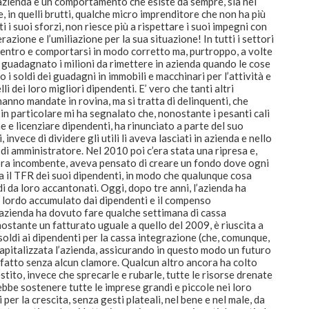
ll’azienda è un comportamento che esiste da sempre, sia nei
he, in quelli brutti, qualche micro imprenditore che non ha più
 i suoi sforzi, non riesce più a rispettare i suoi impegni con
erazione e l’umiliazione per la sua situazione! In tutti i settori
dentro e comportarsi in modo corretto ma, purtroppo, a volte
guadagnato i milioni da rimettere in azienda quando le cose
 soldi dei guadagni in immobili e macchinari per l’attività e
li dei loro migliori dipendenti. E’ vero che tanti altri
anno mandate in rovina, ma si tratta di delinquenti, che
n particolare mi ha segnalato che, nonostante i pesanti cali
e e licenziare dipendenti, ha rinunciato a parte del suo
invece di dividere gli utili li aveva lasciati in azienda e nello
i amministratore. Nel 2010 poi c’era stata una ripresa e,
ora incombente, aveva pensato di creare un fondo dove ogni
 il TFR dei suoi dipendenti, in modo che qualunque cosa
 da loro accantonati. Oggi, dopo tre anni, l’azienda ha
R lordo accumulato dai dipendenti e il compenso
’azienda ha dovuto fare qualche settimana di cassa
nostante un fatturato uguale a quello del 2009, è riuscita a
 soldi ai dipendenti per la cassa integrazione (che, comunque,
capitalizzata l’azienda, assicurando in questo modo un futuro
o fatto senza alcun clamore. Qualcun altro ancora ha colto
tito, invece che sprecarle e rubarle, tutte le risorse drenate
rebbe sostenere tutte le imprese grandi e piccole nei loro
 per la crescita, senza gesti plateali, nel bene e nel male, da