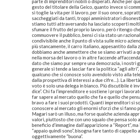
parte di imprenditori nobili o disperati. Anche per q
gesto del titolare della Geico, quanto invece si co
si toglie la vita per il lavoro, per il suo onore, sopr
saccheggiati da tanti, troppi amministratori disones
stiamo tutti attraversando ha lasciato scoperti molti
sfumare il frutto del proprio lavoro, però ritengo che
commuovere il pubblico, bensì ci sia stato un razional
condivisibile anche il punto di vista sulle micro azie
più stancamente, il carro italiano, appesantito dalla
dobbiamo anche ammettere che se siamo arrivati a que
nella morsa del lavoro o in altre faccende affaccenda
dato che siamo pur sempre una democrazia, i nostri go
generale si tende a lasciar fare la politica “agli altr
qualcuno che si conosce solo avendolo visto alla tele
dalla prospettiva di interessi a due cifre…). La liber
voto è solo una delega in bianco. Più discutibile è inv
dice”. Chi fa l’imprenditore e sostiene i propri lavo
far sapere al mercato quello che fa e quello che pen
bravo a fare i suoi prodotti. Quanti imprenditori si s
conoscere al mercato gli enormi sforzi che si fanno p
Magari sarò un illuso, ma forse qualche azienda appr
valori, piuttosto che con uno squalo che pensa solo a
beneficio d’immagine dall’apparizione a “Report”, ma i
“appaio quindi sono”, bisogna fare tanto di cappello
oggettivamente “buona”.