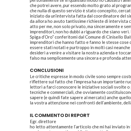
che potrei avere, pur essendo molto grato al progra
che nulla di questo servizio è stato concepito, cercato
iniziato da un’intervista fatta dal coordinatore del s
da allora ho avuto tantissime richieste di intervista
atto per me, non solo privato, ma sinceramente e semp
imprenditori, non ho dubbi a riguardo che siano veri.
Spiga d’Oro” conferitomi dal Comune di Cinisello Ba
imprenditori che hanno fatto e fanno le stesse cose 
essere stati notati e purtroppo in molti casi neanche la 
desideri a venire a visitare la nostra azienda e tocca
falso ma semplicemente una sincera e profonda attenzi
CONCLUSIONI
Le critiche espresse in modo civile sono sempre costr
riflettere sul fatto che l’impresa ha un importante ru
lettori a farci conoscere le iniziative sociali svolte 
tecniche e commerciali, che ovviamente costituiscono
sapere (e quindi fate sapere al mercato) anche quello
la vostra attenzione nei confronti dell’ambiente, dell
IL COMMENTO DI REPORT
Egr. direttore
ho letto attentamente l’articolo che mi hai inviato in