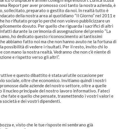
mma Report per aver promosso così tanto la nostra azienda, è
, sollecitato, preparato o gestito da noi. In realtà tutto è
indacato della nostra area al quotidiano “Il Giorno” nel 2011 e
 che ho rifiutato proprio perché non volevo pubblicizzare un
licemente dovuto. Per quello che riguarda i sacrifici di altri
 Infatti durante la cerimonia di assegnazione del premio “La
lsamo, ho dedicato questo riconoscimento ai tantissimi
che abbiamo fatto noi ma che non hanno avuto ne la fortuna di
possibilità di vedere i risultati. Per il resto, invito chi lo
re con mano la nostra realtà. Vedranno che non c’è niente di
one e rispetto verso gli altri”.
uttive e questo dibattito è stata un’utile occasione per
olo sociale, oltre che economico. Invitiamo quindi i nostri
o promosse dalle aziende del nostro settore, oltre a quelle
 il nucleo principale del nostro lavoro informativo. Fateci
 che fate e quello che pensate, trasmettendo i vostri valori e
a società e dei vostri dipendenti.
 bozza e, visto che le tue risposte mi sembrano già