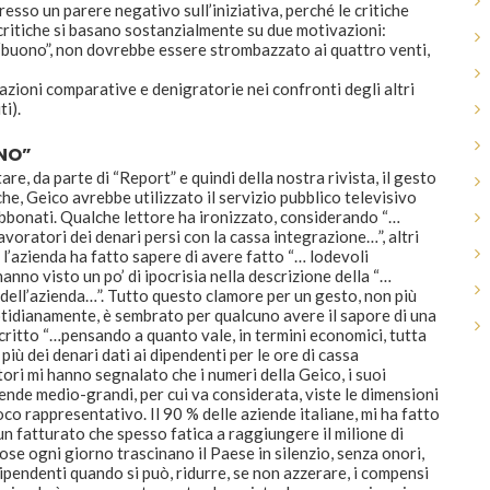
resso un parere negativo sull’iniziativa, perché le critiche
critiche si basano sostanzialmente su due motivazioni:
“buono”, non dovrebbe essere strombazzato ai quattro venti,
azioni comparative e denigratorie nei confronti degli altri
ti).
ONO”
are, da parte di “Report” e quindi della nostra rivista, il gesto
he, Geico avrebbe utilizzato il servizio pubblico televisivo
bbonati. Qualche lettore ha ironizzato, considerando “…
lavoratori dei denari persi con la cassa integrazione…”, altri
l’azienda ha fatto sapere di avere fatto “… lodevoli
anno visto un po’ di ipocrisia nella descrizione della “…
dell’azienda…”. Tutto questo clamore per un gesto, non più
uotidianamente, è sembrato per qualcuno avere il sapore di una
critto “…pensando a quanto vale, in termini economici, tutta
 più dei denari dati ai dipendenti per le ore di cassa
tori mi hanno segnalato che i numeri della Geico, i suoi
ziende medio-grandi, per cui va considerata, viste le dimensioni
co rappresentativo. Il 90 % delle aziende italiane, mi ha fatto
n fatturato che spesso fatica a raggiungere il milione di
ose ogni giorno trascinano il Paese in silenzio, senza onori,
dipendenti quando si può, ridurre, se non azzerare, i compensi