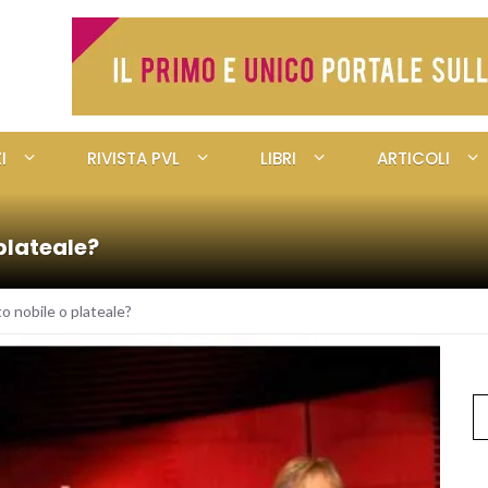
I
RIVISTA PVL
LIBRI
ARTICOLI
plateale?
o nobile o plateale?