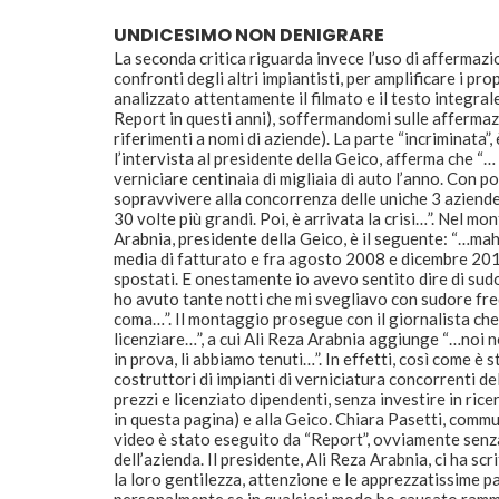
UNDICESIMO NON DENIGRARE
La seconda critica riguarda invece l’uso di affermaz
confronti degli altri impiantisti, per amplificare i pr
analizzato attentamente il filmato e il testo integral
Report in questi anni), soffermandomi sulle affermaz
riferimenti a nomi di aziende). La parte “incriminata”, 
l’intervista al presidente della Geico, afferma che “
verniciare centinaia di migliaia di auto l’anno. Con 
sopravvivere alla concorrenza delle uniche 3 aziende
30 volte più grandi. Poi, è arrivata la crisi…”. Nel m
Arabnia, presidente della Geico, è il seguente: “…mah
media di fatturato e fra agosto 2008 e dicembre 2010
spostati. E onestamente io avevo sentito dire di sud
ho avuto tante notti che mi svegliavo con sudore fr
coma…”. Il montaggio prosegue con il giornalista c
licenziare…”, a cui Ali Reza Arabnia aggiunge “…noi
in prova, li abbiamo tenuti…”. In effetti, così come è 
costruttori di impianti di verniciatura concorrenti de
prezzi e licenziato dipendenti, senza investire in ri
in questa pagina) e alla Geico. Chiara Pasetti, comm
video è stato eseguito da “Report”, ovviamente senz
dell’azienda. Il presidente, Ali Reza Arabnia, ci ha s
la loro gentilezza, attenzione e le apprezzatissime pa
personalmente se in qualsiasi modo ho causato rammar