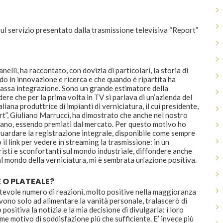
 sul servizio presentato dalla trasmissione televisiva “Report”
lli, ha raccontato, con dovizia di particolari, la storia di
ndo in innovazione e ricerca e che quando è ripartita ha
la cassa integrazione. Sono un grande estimatore della
ere che per la prima volta in TV si parlava di un’azienda del
liana produttrice di impianti di verniciatura, il cui presidente,
rt”, Giuliano Marrucci, ha dimostrato che anche nel nostro
o sano, essendo premiati dal mercato. Per questo motivo ho
a guardare la registrazione integrale, disponibile come sempre
io il link per vedere in streaming la trasmissione: in un
risti e sconfortanti sul mondo industriale, diffondere anche
dal mondo della verniciatura, mi è sembrata un’azione positiva.
E O PLATEALE?
tevole numero di reazioni, molto positive nella maggioranza
rvono solo ad alimentare la vanità personale, tralascerò di
positiva la notizia e la mia decisione di divulgarla: i loro
 me motivo di soddisfazione più che sufficiente. E’ invece più