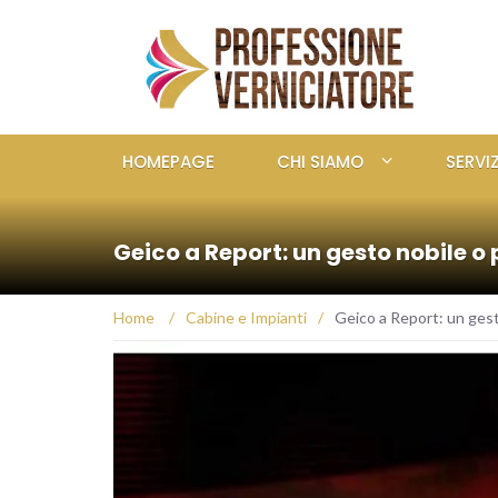
HOMEPAGE
CHI SIAMO
SERVIZ
Geico a Report: un gesto nobile o 
Home
/
Cabine e Impianti
/
Geico a Report: un gest