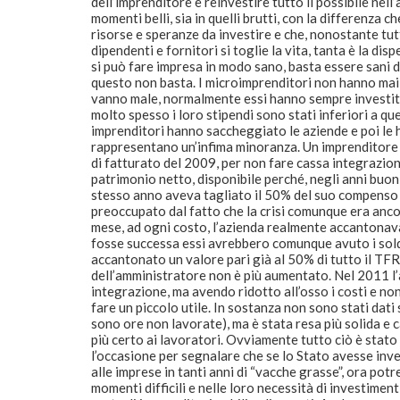
dell’imprenditore e reinvestire tutto il possibile ne
momenti belli, sia in quelli brutti, con la differenza c
risorse e speranze da investire e che, nonostante tutti
dipendenti e fornitori si toglie la vita, tanta è la disp
si può fare impresa in modo sano, basta essere sani 
questo non basta. I microimprenditori non hanno mai 
vanno male, normalmente essi hanno sempre investito i
molto spesso i loro stipendi sono stati inferiori a quel
imprenditori hanno saccheggiato le aziende e poi le h
rappresentano un’infima minoranza. Un imprenditore i
di fatturato del 2009, per non fare cassa integrazion
patrimonio netto, disponibile perché, negli anni buoni, 
stesso anno aveva tagliato il 50% del suo compenso d
preoccupato dal fatto che la crisi comunque era anc
mese, ad ogni costo, l’azienda realmente accantonava
fosse successa essi avrebbero comunque avuto i soldi
accantonato un valore pari già al 50% di tutto il TF
dell’amministratore non è più aumentato. Nel 2011 l
integrazione, ma avendo ridotto all’osso i costi e no
fare un piccolo utile. In sostanza non sono stati dati
sono ore non lavorate), ma è stata resa più solida e 
più certo ai lavoratori. Ovviamente tutto ciò è stat
l’occasione per segnalare che se lo Stato avesse inves
alle imprese in tanti anni di “vacche grasse”, ora pot
momenti difficili e nelle loro necessità di investimenti