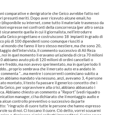
ioni comparative e denigratorie che Geico avrebbe fatto nei
opri presunti meriti. Dopo aver ricevuto alcune email, ho
e (disponibile su internet, come tutto il materiale trasmesso da
ioni espresse nei confronti della concorrenza (per altro senza
è sicuramente quella in cui il giornalista, nell’introdurre
… alla Geico progettano e costruiscono 18 impianti in grado di
poco più di 100 dipendenti sono comunque riusciti a
 al mondo che fanno il loro stesso mestiere, ma che sono 20,
ontaggio dell’intervista, il commento successivo di Ali Reza
, noi in quel momento lì eravamo un’azienda di circa 70 milioni
 abbiamo avuto più di 120 milioni di ordini cancellati o
ore freddo, ma non avevo sperimentato, ma in quel periodo lì
eddo…proprio sembrava che il mercato auto era andato in
he commenta “…ma mentre i concorrenti cominciano subito a
 non abbiamo mandato via nessuno, anzi, avevamo 3, 4 persone
stato montato, il testo fa passare il generico concetto che i
lla Geico, per sopravvivere alla crisi, abbiano abbassato i
cerca. Abbiamo chiesto un commento a “Report” (vedi riquadro
unication manager, ci ha dichiarato che il montaggio audio e
a alcun controllo preventivo o successivo da parte
critto: “ringrazio di cuore tutte le persone che hanno espresso
role su di noi. Ci toccano il cuore. Ciò detto, vorrei scusarmi
ico o dispiacere ai miei colleghi imprenditori. L’unica scusa