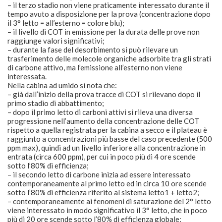
– il terzo stadio non viene praticamente interessato durante il
tempo avuto a disposizione per la prova (concentrazione dopo
il 3° letto = all’esterno = colore blu);
– il livello di COT in emissione per la durata delle prove non
raggiunge valori significativi;
– durante la fase del desorbimento si può rilevare un
trasferimento delle molecole organiche adsorbite tra gli strati
di carbone attivo, ma l’emissione all’esterno non viene
interessata.
Nella cabina ad umido si nota che:
– già dall’inizio della prova tracce di COT si rilevano dopo il
primo stadio di abbattimento;
– dopo il primo letto di carboni attivi si rileva una diversa
progressione nell’aumento della concentrazione delle COT
rispetto a quella registrata per la cabina a secco e il plateau è
raggiunto a concentrazioni più basse del caso precedente (500
ppm max), quindi ad un livello inferiore alla concentrazione in
entrata (circa 600 ppm), per cui in poco più di 4 ore scende
sotto l’80% di efficienza;
– il secondo letto di carbone inizia ad essere interessato
contemporaneamente al primo letto ed in circa 10 ore scende
sotto l’80% di efficienza riferito al sistema letto1 + letto2;
– contemporaneamente ai fenomeni di saturazione del 2° letto
viene interessato in modo significativo il 3° letto, che in poco
più di 20 ore scende sotto l’80% di efficienza globale;