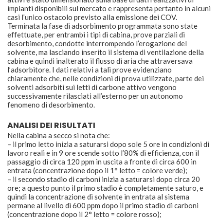
impianti disponibili sul mercato e rappresenta pertanto in alcuni
casi l’unico ostacolo previsto alla emissione dei COV.
Terminata la fase di adsorbimento programmata sono state
effettuate, per entrambi i tipi di cabina, prove parziali di
desorbimento, condotte interrompendo l’erogazione del
solvente, ma lasciando inserito il sistema di ventilazione della
cabina e quindi inalterato il flusso di aria che attraversava
l’adsorbitore. I dati relativi a tali prove evidenziano
chiaramente che, nelle condizioni di prova utilizzate, parte dei
solventi adsorbiti sui letti di carbone attivo vengono
successivamente rilasciati all’esterno per un autonomo
fenomeno di desorbimento.
ANALISI DEI RISULTATI
Nella cabina a secco si nota che:
– il primo letto inizia a saturarsi dopo sole 5 ore in condizioni di
lavoro reali e in 9 ore scende sotto l’80% di efficienza, con il
passaggio di circa 120 ppm in uscita a fronte di circa 600 in
entrata (concentrazione dopo il 1° letto = colore verde);
– il secondo stadio di carboni inizia a saturarsi dopo circa 20
ore; a questo punto il primo stadio è completamente saturo, e
quindi la concentrazione di solvente in entrata al sistema
permane al livello di 600 ppm dopo il primo stadio di carboni
(concentrazione dopo il 2° letto = colore rosso);