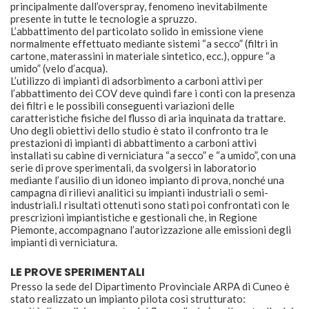
principalmente dall’overspray, fenomeno inevitabilmente
presente in tutte le tecnologie a spruzzo.
L’abbattimento del particolato solido in emissione viene
normalmente effettuato mediante sistemi “a secco” (filtri in
cartone, materassini in materiale sintetico, ecc.), oppure “a
umido” (velo d’acqua).
L’utilizzo di impianti di adsorbimento a carboni attivi per
l’abbattimento dei COV deve quindi fare i conti con la presenza
dei filtri e le possibili conseguenti variazioni delle
caratteristiche fisiche del flusso di aria inquinata da trattare.
Uno degli obiettivi dello studio è stato il confronto tra le
prestazioni di impianti di abbattimento a carboni attivi
installati su cabine di verniciatura “a secco” e “a umido”, con una
serie di prove sperimentali, da svolgersi in laboratorio
mediante l’ausilio di un idoneo impianto di prova, nonché una
campagna di rilievi analitici su impianti industriali o semi-
industriali.I risultati ottenuti sono stati poi confrontati con le
prescrizioni impiantistiche e gestionali che, in Regione
Piemonte, accompagnano l’autorizzazione alle emissioni degli
impianti di verniciatura.
LE PROVE SPERIMENTALI
Presso la sede del Dipartimento Provinciale ARPA di Cuneo è
stato realizzato un impianto pilota così strutturato: