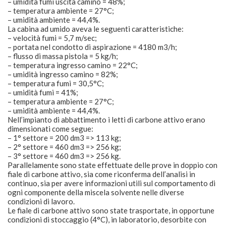
– umidità fumi uscita camino = 48%;
– temperatura ambiente = 27°C;
– umidità ambiente = 44,4%.
La cabina ad umido aveva le seguenti caratteristiche:
– velocità fumi = 5,7 m/sec;
– portata nel condotto di aspirazione = 4180 m3/h;
– flusso di massa pistola = 5 kg/h;
– temperatura ingresso camino = 22°C;
– umidità ingresso camino = 82%;
– temperatura fumi = 30,5°C;
– umidità fumi = 41%;
– temperatura ambiente = 27°C;
– umidità ambiente = 44,4%.
Nell’impianto di abbattimento i letti di carbone attivo erano
dimensionati come segue:
– 1° settore = 200 dm3 => 113 kg;
– 2° settore = 460 dm3 => 256 kg;
– 3° settore = 460 dm3 => 256 kg.
Parallelamente sono state effettuate delle prove in doppio con
fiale di carbone attivo, sia come riconferma dell’analisi in
continuo, sia per avere informazioni utili sul comportamento di
ogni componente della miscela solvente nelle diverse
condizioni di lavoro.
Le fiale di carbone attivo sono state trasportate, in opportune
condizioni di stoccaggio (4°C), in laboratorio, desorbite con