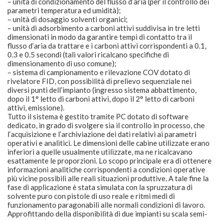
– unità di condizionamento del flusso d’aria (per il controllo dei
parametri temperatura ed umidità);
– unità di dosaggio solventi organici;
– unità di adsorbimento a carboni attivi suddivisa in tre letti
dimensionati in modo da garantire tempi di contatto tra il
flusso d’aria da trattare e i carboni attivi corrispondenti a 0.1,
0.3 e 0.5 secondi (tali valori ricalcano specifiche di
dimensionamento di uso comune);
– sistema di campionamento e rilevazione COV dotato di
rivelatore FID, con possibilità di prelievo sequenziale nei
diversi punti dell’impianto (ingresso sistema abbattimento,
dopo il 1° letto di carboni attivi, dopo il 2° letto di carboni
attivi, emissione).
Tutto il sistema è gestito tramite PC dotato di software
dedicato, in grado di svolgere sia il controllo in processo, che
l’acquisizione e l’archiviazione dei dati relativi ai parametri
operativi e analitici. Le dimensioni delle cabine utilizzate erano
inferiori a quelle usualmente utilizzate, ma ne ricalcavano
esattamente le proporzioni. Lo scopo principale era di ottenere
informazioni analitiche corrispondenti a condizioni operative
più vicine possibili alle reali situazioni produttive. A tale fine la
fase di applicazione è stata simulata con la spruzzatura di
solvente puro con pistole di uso reale e ritmi medi di
funzionamento paragonabili alle normali condizioni di lavoro.
Approfittando della disponibilità di due impianti su scala semi-