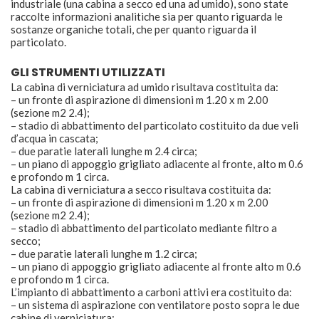
industriale (una cabina a secco ed una ad umido), sono state
raccolte informazioni analitiche sia per quanto riguarda le
sostanze organiche totali, che per quanto riguarda il
particolato.
GLI STRUMENTI UTILIZZATI
La cabina di verniciatura ad umido risultava costituita da:
– un fronte di aspirazione di dimensioni m 1.20 x m 2.00
(sezione m2 2.4);
– stadio di abbattimento del particolato costituito da due veli
d’acqua in cascata;
– due paratie laterali lunghe m 2.4 circa;
– un piano di appoggio grigliato adiacente al fronte, alto m 0.6
e profondo m 1 circa.
La cabina di verniciatura a secco risultava costituita da:
– un fronte di aspirazione di dimensioni m 1.20 x m 2.00
(sezione m2 2.4);
– stadio di abbattimento del particolato mediante filtro a
secco;
– due paratie laterali lunghe m 1.2 circa;
– un piano di appoggio grigliato adiacente al fronte alto m 0.6
e profondo m 1 circa.
L’impianto di abbattimento a carboni attivi era costituito da:
– un sistema di aspirazione con ventilatore posto sopra le due
cabine di verniciatura;