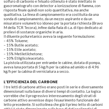
solfuro di carbonio e l’eluato ottenuto è stato iniettato in
gascromatografo con detector a ionizzazione di fiamma, con
risposta finale quindi non solo quantitativa, ma anche
qualitativa. La linea di campionamento era costituita da una
sonda di campionamento, da un mezzo aspirante e da un
misuratore volumetrico idoneo per la portata richiesta (Bravo
M della TCR Tecora), infine dalla fiala di c.a. di tipo dedicato ai
prelievi di sostanze organiche in aria.
Il diluente poliuretanico aveva la seguente formulazione:
– 45% Toluene;
– 15% Butile acetato;
– 15% Etile acetato;
– 15% Metiletilchetone;
– 10% Etilglicoleacetato.
La pistola utilizzata per entrambe le cabine, dotata di pompa,
aveva luna portata di 5 kg/h per la cabina ad umido e di 4.96
kg/h per la cabina di verniciatura a secco.
L’EFFICIENZA DEL CARBONE
I tre letti di carbone attivo erano posti in serie e diversamente
dimensionati sulla base di diversi tempi di contatto. La logica
vorrebbe che il progressivo interessamento degli strati di
carbone attivo avvenisse dopo l’esaurimento funzionale del
letto precedente. Si sottolinea che già il primo letto di carboni
attivi è stato dimensionato sulla base di dati realizzativi di