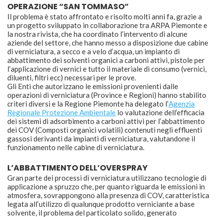
OPERAZIONE “SAN TOMMASO”
Il problema è stato affrontato e risolto molti anni fa, grazie a
un progetto sviluppato in collaborazione tra ARPA Piemonte e
la nostra rivista, che ha coordinato l’intervento di alcune
aziende del settore, che hanno messo a disposizione due cabine
di verniciatura, a secco e a velo d’acqua, un impianto di
abbattimento dei solventi organici a carboni attivi, pistole per
l’applicazione di vernici e tutto il materiale di consumo (vernici,
diluenti, filtri ecc) necessari per le prove.
Gli Enti che autorizzano le emissioni provenienti dalle
operazioni di verniciatura (Province e Regioni) hanno stabilito
criteri diversi e la Regione Piemonte ha delegato l’
Agenzia
Regionale Protezione Ambientale
lo valutazione dell’efficacia
dei sistemi di adsorbimento a carboni attivi per l’abbattimento
dei COV (Composti organici volatili) contenuti negli effluenti
gassosi derivanti da impianti di verniciatura, valutandone il
funzionamento nelle cabine di verniciatura.
L’ABBATTIMENTO DELL’OVERSPRAY
Gran parte dei processi di verniciatura utilizzano tecnologie di
applicazione a spruzzo che, per quanto riguarda le emissioni in
atmosfera, sovrappongono alla presenza di COV, caratteristica
legata all’utilizzo di qualunque prodotto verniciante a base
solvente, il problema del particolato solido, generato