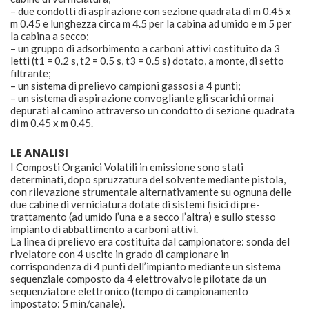
– due condotti di aspirazione con sezione quadrata di m 0.45 x
m 0.45 e lunghezza circa m 4.5 per la cabina ad umido e m 5 per
la cabina a secco;
– un gruppo di adsorbimento a carboni attivi costituito da 3
letti (t1 = 0.2 s, t2 = 0.5 s, t3 = 0.5 s) dotato, a monte, di setto
filtrante;
– un sistema di prelievo campioni gassosi a 4 punti;
– un sistema di aspirazione convogliante gli scarichi ormai
depurati al camino attraverso un condotto di sezione quadrata
di m 0.45 x m 0.45.
LE ANALISI
I Composti Organici Volatili in emissione sono stati
determinati, dopo spruzzatura del solvente mediante pistola,
con rilevazione strumentale alternativamente su ognuna delle
due cabine di verniciatura dotate di sistemi fisici di pre-
trattamento (ad umido l’una e a secco l’altra) e sullo stesso
impianto di abbattimento a carboni attivi.
La linea di prelievo era costituita dal campionatore: sonda del
rivelatore con 4 uscite in grado di campionare in
corrispondenza di 4 punti dell’impianto mediante un sistema
sequenziale composto da 4 elettrovalvole pilotate da un
sequenziatore elettronico (tempo di campionamento
impostato: 5 min/canale).