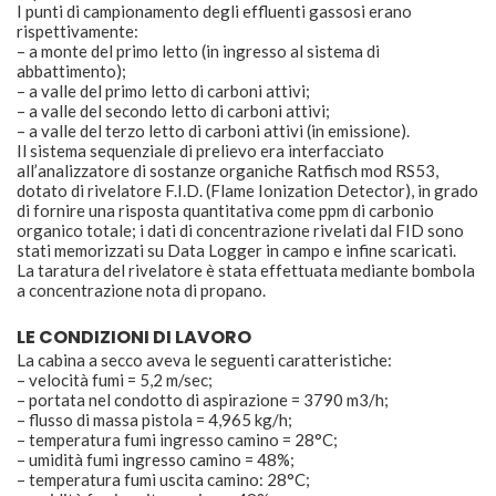
I punti di campionamento degli effluenti gassosi erano
rispettivamente:
– a monte del primo letto (in ingresso al sistema di
abbattimento);
– a valle del primo letto di carboni attivi;
– a valle del secondo letto di carboni attivi;
– a valle del terzo letto di carboni attivi (in emissione).
Il sistema sequenziale di prelievo era interfacciato
all’analizzatore di sostanze organiche Ratfisch mod RS53,
dotato di rivelatore F.I.D. (Flame Ionization Detector), in grado
di fornire una risposta quantitativa come ppm di carbonio
organico totale; i dati di concentrazione rivelati dal FID sono
stati memorizzati su Data Logger in campo e infine scaricati.
La taratura del rivelatore è stata effettuata mediante bombola
a concentrazione nota di propano.
LE CONDIZIONI DI LAVORO
La cabina a secco aveva le seguenti caratteristiche:
– velocità fumi = 5,2 m/sec;
– portata nel condotto di aspirazione = 3790 m3/h;
– flusso di massa pistola = 4,965 kg/h;
– temperatura fumi ingresso camino = 28°C;
– umidità fumi ingresso camino = 48%;
– temperatura fumi uscita camino: 28°C;