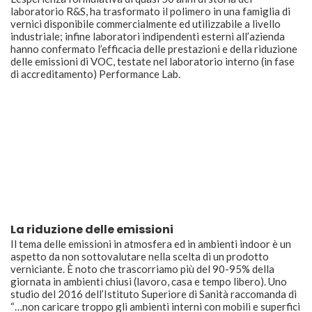
laboratorio R&S, ha trasformato il polimero in una famiglia di
vernici disponibile commercialmente ed utilizzabile a livello
industriale; infine laboratori indipendenti esterni all’azienda
hanno confermato l’efficacia delle prestazioni e della riduzione
delle emissioni di VOC, testate nel laboratorio interno (in fase
di accreditamento) Performance Lab.
La riduzione delle emissioni
Il tema delle emissioni in atmosfera ed in ambienti indoor è un
aspetto da non sottovalutare nella scelta di un prodotto
verniciante. È noto che trascorriamo più del 90-95% della
giornata in ambienti chiusi (lavoro, casa e tempo libero). Uno
studio del 2016 dell’Istituto Superiore di Sanità raccomanda di
“…non caricare troppo gli ambienti interni con mobili e superfici
verniciate e comunque sia di scegliere vernici “low VOC” e cioè
a basso contenuto di composti organici volatili”.