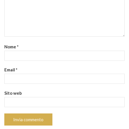
Nome
*
Email
*
Sito web
HBpi.erre. Sas
Via degli Imbriani 19/A – 20158 Milano tel. 02/39312736
email:
info@professioneverniciatore.it