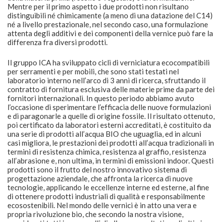
per serramenti e per mobili, che sono stati testati nel
laboratorio interno nell’arco di 3 anni di ricerca, sfruttando il
contratto di fornitura esclusiva delle materie prime da parte dei
fornitori internazionali. In questo periodo abbiamo avuto
l’occasione di sperimentare l’efficacia delle nuove formulazioni
e di paragonarle a quelle di origine fossile. Il risultato ottenuto,
poi certificato da laboratori esterni accreditati, è costituito da
una serie di prodotti all’acqua BIO che uguaglia, ed in alcuni
casi migliora, le prestazioni dei prodotti all’acqua tradizionali in
termini di resistenza chimica, resistenza al graffio, resistenza
all’abrasione e, non ultima, in termini di emissioni indoor. Questi
prodotti sono il frutto del nostro innovativo sistema di
progettazione aziendale, che affronta la ricerca di nuove
tecnologie, applicando le eccellenze interne ed esterne, al fine
di ottenere prodotti industriali di qualità e responsabilmente
ecosostenibili. Nel mondo delle vernici è in atto una vera e
propria rivoluzione bio, che secondo la nostra visione,
considerati tutti i campanelli di allarme ascoltati negli ultimi
anni, non può essere sottovalutata. Noi stiamo cercando il
modo migliore per aiutare chi crede in questo cambiamento,
basta solo crederci.