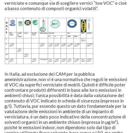
In Italia, ad esclusione dei CAM per la pubblica
amministrazione, non vi è una normativa che regoli le emissioni
di VOC da superfici verniciate di mobili. Quindi è difficile poter
confrontare prodotti differenti in base alle loro emissioni in
ambienti chiusi; l’unica possibilità è data dalla valutazione del
contenuto di VOC indicato in scheda di sicurezza (espresso in
g/l). Tuttavia, pur essendo questo un dato fondamentale per la
valutazione delle emissioni in ambiente di un impianto di
verniciatura, è un dato poco indicativo della concentrazione di
solventi organici in un ambiente chiuso (espressa in µg/m³),
poiché le emissioni indoor, non dipendono solo dal tipo di
vernice utilizzata (base solvente, base acqua o UV), ma anche
dal ciclo applicativo, dalla tipologia di supporto, dal sistema di
essiccazione e dalla quantità di vernice applicata. Inoltre nella
maggior parte delle specifiche presenti in circolazione nel
mercato delle vernici, difficilmente si fa riferimento alla
pericolosità dei singoli solventi; solventi molto pericolosi di
natura aromatica contribuiscono al raggiungimento della
soglia limite, nella stessa misura di glicol eteri comunemente