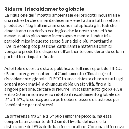
Ridurre il riscaldamento globale
La riduzione dell’impatto ambientale dei prodotti industriali è
una richiesta che ormai da decenni viene fatta a tutti i settori
produttivi. Negli ultimi anni si sono moltiplicati gli studi che
dimostrano una deriva ecologica che la nostra società ha
messo in atto più o meno inconsapevolmente. L’industria
petrolchimica in questo senso è una delle più impattanti a
livello ecologico: plastiche, carburanti e materiali chimici
vengono prodotti e dispersi nell’ambiente considerando solo in
parte il loro impatto finale.
Ad ottobre scorso è stato pubblicato l’ultimo report dell’IPCC
(Panel Intergovernativo sul Cambiamento Climatico) sul
riscaldamento globale. L’IPCC fa una richiesta chiara a tutti i gli
organi governativi, a chiunque abbia un’attività, fino alle
singole persone, cercare di ridurre il riscaldamento globale. Se
entro 30 anni non avremo ridotto il riscaldamento globale da
2° a 1,5°C, le conseguenze potrebbero essere disastrose per
l’ambiente e per noi stessi!
La differenza fra 2° e 1,5° può sembrare piccola, ma essa
comporta un aumento di 10 cm del livello del mare e la
distruzione del 99% delle barriere coralline. Con una differenza