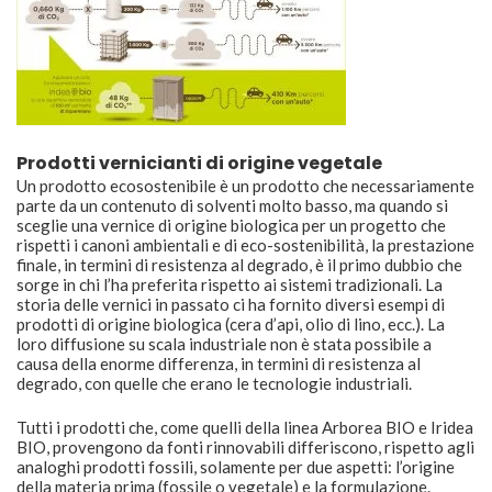
Prodotti vernicianti di origine vegetale
Un prodotto ecosostenibile è un prodotto che necessariamente
parte da un contenuto di solventi molto basso, ma quando si
sceglie una vernice di origine biologica per un progetto che
rispetti i canoni ambientali e di eco-sostenibilità, la prestazione
finale, in termini di resistenza al degrado, è il primo dubbio che
sorge in chi l’ha preferita rispetto ai sistemi tradizionali. La
storia delle vernici in passato ci ha fornito diversi esempi di
prodotti di origine biologica (cera d’api, olio di lino, ecc.). La
loro diffusione su scala industriale non è stata possibile a
causa della enorme differenza, in termini di resistenza al
degrado, con quelle che erano le tecnologie industriali.
Tutti i prodotti che, come quelli della linea Arborea BIO e Iridea
BIO, provengono da fonti rinnovabili differiscono, rispetto agli
analoghi prodotti fossili, solamente per due aspetti: l’origine
della materia prima (fossile o vegetale) e la formulazione.
Mentre per il primo aspetto i due prodotti non risultano
distinguibili né chimicamente (a meno di una datazione del C14)
né a livello prestazionale, nel secondo caso, una formulazione
attenta degli additivi e dei componenti della vernice può fare la
differenza fra diversi prodotti.
Il gruppo ICA ha sviluppato cicli di verniciatura ecocompatibili