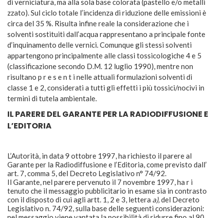
di verniciatura, ma alla sola base colorata (pastello e/o metalli
zzato). Sul ciclo totale l’incidenza di riduzione delle emissioni è
circa del 35 %. Risulta infine reale la considerazione che i
solventi sostituiti dall’acqua rappresentano a principale fonte
d’inquinamento delle vernici. Comunque gli stessi solventi
appartengono principalmente alle classi tossicologiche 4 e 5
(classificazione secondo D.M. 12 luglio 1990), mentre non
risultano p r e s e n t i nelle attuali formulazioni solventi di
classe 1 e 2, considerati a tutti gli effetti i più tossici/nocivi in
termini di tutela ambientale.
IL PARERE DEL GARANTE PER LA RADIODIFFUSIONE E
L’EDITORIA
L’Autorità, in data 9 ottobre 1997, ha richiesto il parere al
Garante per la Radiodiffusione e l’Editoria, come previsto dall’
art. 7, comma 5, del Decreto Legislativo n° 74/92.
Il Garante, nel parere pervenuto il 7 novembre 1997, ha r i
tenuto che il messaggio pubblicitario in esame sia in contrasto
con il disposto di cui agli artt. 1, 2 e 3, lettera
a),
del Decreto
Legislativo n. 74/92, sulla base delle seguenti considerazioni:
nel messaggio viene vantata la possibilità di ridurre fino al 90