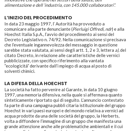
alimentazione e dell ‘industria, con 145.000 collaboratori”.
L’INIZIO DEL PROCEDIMENTO
In data 23 maggio 1997, l’ Autorità ha provveduto a
comunicare alla parte denunciante (
Pierluigi Offredi, ndr
) e alla
Hoechst Italia S.p.A., l’avvio del procedimento ai sensi del
Decreto Legislativo n. 74/92. Nella comunicazione si precisava
che l’eventuale ingannevolezza del messaggio in questione
sarebbe stata valutata, ai sensi degli artt. 1, 2 e 3, lettera
a),
del
citato Decreto, in relazione alle caratteristiche delle vernici
pubblicizzate, con specifico riferimento alla vantata
“ecologicità” derivante dall’i mpiego di acqua al posto di
solventi chimici.
LA DIFESA DELLA HOECHST
La società ha fatto pervenire al Garante, in data 10 giugno
1997, una memoria difensiva, nella quale si affermava quanto
sinteticamente riportato qui di seguito. L’annuncio contestato
fa parte di una campagna pubbli citaria istituzionale del gruppo
Hoechst in vari paesi europei e del mondo relativa a vernici ad
acqua prodotte da una delle società del gruppo, la Herberts,
volta a diffondere l’immagine di un gruppo che manifesta una
grande attenzione anche alle problematiche ambientali e il cui