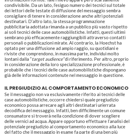
condivisibile. Da un lato, l’esiguo numero dei tecnici sul totale
dei lettori delle testate di diffusione del messaggio sembra
consigliare di tenere in considerazione anche altri potenziali
destinatari. D’altro lato, la stessa programmazione
pubblicitaria adottata rimanda a un pubblico più vasto rispetto
ai soli tecnici delle case automobilistiche. Infatti, questi ultimi
sembrano più efficacemente raggiungibili attraverso contatti
personali o pubblicazioni mirate. Al contrario, la Hoechst ha
optato per una diffusione ad ampio raggio, su quotidiani e
riviste che comprendono, in massima parte, individui molto
lontani dalla “
target audience”
di riferimento. Per altro, proprio
in considerazione della loro specializzazione professionale, è
probabile che i tecnici delle case automobilistiche dispongano
già delle informazioni contenute nel messaggio in questione.
IL PREGIUDIZIO AL COMPORTAMENTO ECONOMICO
Se il messaggio non va esclusivamente riferito ai tecnici delle
case automobilistiche, occorre chiedersi quale pregiudizio
economico possa arrecare agli altri destinatari un’errata
decodifica del messaggio. Infatti, ben difficilmente un comune
consumatore si troverà nella condizione di dover scegliere
delle vernici ad acqua. Appare opportuno effettuare l’analisi del
potenziale pregiudizio al comportamento economico alla luce
del fatto che il messaggio in esame fa parte di una ben più