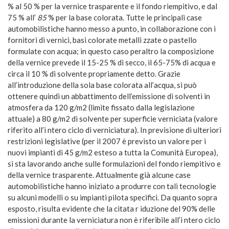
% al 50 % per la vernice trasparente e il fondo riempitivo, e dal
75 % all’
85
% per la base colorata. Tutte le principali case
automobilistiche hanno messo a punto, in collaborazione con i
fornitori di vernici, basi colorate metalli zzate o pastello
formulate con acqua; in questo caso peraltro la composizione
della vernice prevede il 15-25 % di secco, il 65-75% di acqua e
circa il 10 % di solvente propriamente detto. Grazie
all’introduzione della sola base colorata all’acqua, si può
ottenere quindi un abbattimento dell’emissione di solventi in
atmosfera da 120 g/m2 (limite fissato dalla legislazione
attuale) a 80 g/m2 di solvente per superficie verniciata (valore
riferito all’i ntero ciclo di verniciatura). In previsione di ulteriori
restrizioni legislative (per il 2007 è previsto un valore per i
nuovi impianti di 45 g/m2 esteso a tutta la Comunità Europea),
si sta lavorando anche sulle formulazioni del fondo riempitivo e
della vernice trasparente. Attualmente già alcune case
automobilistiche hanno iniziato a produrre con tali tecnologie
su alcuni modelli o su impianti pilota specifici. Da quanto sopra
esposto, risulta evidente che la citata r iduzione del 90% delle
emissioni durante la verniciatura non è riferibile all’i ntero ciclo