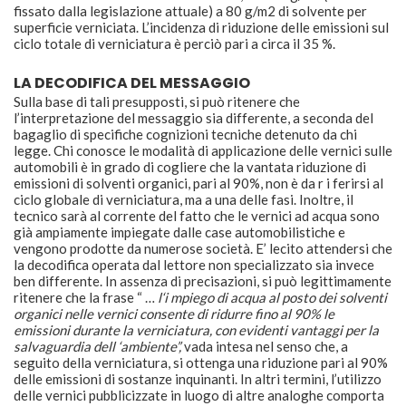
fissato dalla legislazione attuale) a 80 g/m2 di solvente per
superficie verniciata. L’incidenza di riduzione delle emissioni sul
ciclo totale di verniciatura è perciò pari a circa il 35 %.
LA DECODIFICA DEL MESSAGGIO
Sulla base di tali presupposti, si può ritenere che
l’interpretazione del messaggio sia differente, a seconda del
bagaglio di specifiche cognizioni tecniche detenuto da chi
legge. Chi conosce le modalità di applicazione delle vernici sulle
automobili è in grado di cogliere che la vantata riduzione di
emissioni di solventi organici, pari al 90%, non è da r i ferirsi al
ciclo globale di verniciatura, ma a una delle fasi. Inoltre, il
tecnico sarà al corrente del fatto che le vernici ad acqua sono
già ampiamente impiegate dalle case automobilistiche e
vengono prodotte da numerose società. E’ lecito attendersi che
la decodifica operata dal lettore non specializzato sia invece
ben differente. In assenza di precisazioni, si può legittimamente
ritenere che la frase “ …
l‘i mpiego di acqua al posto dei solventi
organici nelle vernici consente di ridurre fino al 90% le
emissioni durante la verniciatura, con evidenti vantaggi per la
salvaguardia dell ‘ambiente”,
vada intesa nel senso che, a
seguito della verniciatura, si ottenga una riduzione pari al 90%
delle emissioni di sostanze inquinanti. In altri termini, l’utilizzo
delle vernici pubblicizzate in luogo di altre analoghe comporta