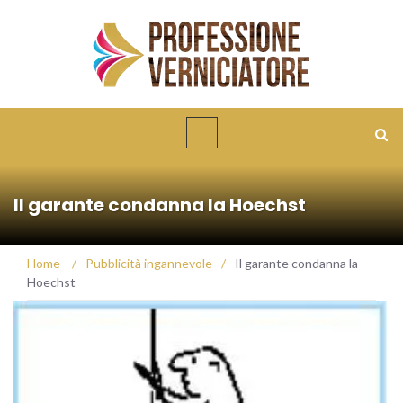
Il garante condanna la Hoechst
Home
/
Pubblicità ingannevole
/
Il garante condanna la
Hoechst