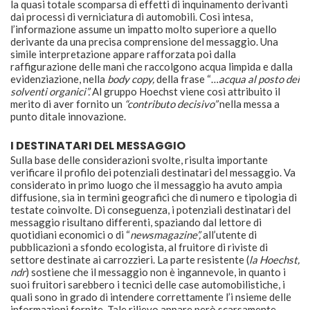
la quasi totale scomparsa di effetti di inquinamento derivanti
dai processi di verniciatura di automobili. Così intesa,
l’informazione assume un impatto molto superiore a quello
derivante da una precisa comprensione del messaggio. Una
simile interpretazione appare rafforzata poi dalla
raffigurazione delle mani che raccolgono acqua limpida e dalla
evidenziazione, nella
body copy,
della frase “…
acqua al posto dei
solventi organici”.
Al gruppo Hoechst viene così attribuito il
merito di aver fornito un
“contributo decisivo”
nella messa a
punto ditale innovazione.
I DESTINATARI DEL MESSAGGIO
Sulla base delle considerazioni svolte, risulta importante
verificare il profilo dei potenziali destinatari del messaggio. Va
considerato in primo luogo che il messaggio ha avuto ampia
diffusione, sia in termini geografici che di numero e tipologia di
testate coinvolte. Di conseguenza, i potenziali destinatari del
messaggio risultano differenti, spaziando dal lettore di
quotidiani economici o di “
newsmagazine”,
all’utente di
pubblicazioni a sfondo ecologista, al fruitore di riviste di
settore destinate ai carrozzieri. La parte resistente (
la Hoechst,
ndr
) sostiene che il messaggio non è ingannevole, in quanto i
suoi fruitori sarebbero i tecnici delle case automobilistiche, i
quali sono in grado di intendere correttamente l’i nsieme delle
informazioni fornite. Tale rilievo appare però scarsamente