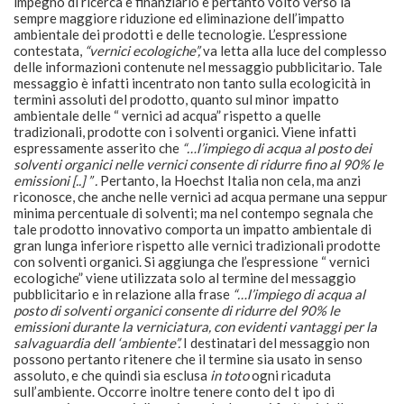
impegno di ricerca e finanziario è pertanto volto verso la
sempre maggiore riduzione ed eliminazione dell’impatto
ambientale dei prodotti e delle tecnologie. L’espressione
contestata,
“vernici ecologiche”,
va letta alla luce del complesso
delle informazioni contenute nel messaggio pubblicitario. Tale
messaggio è infatti incentrato non tanto sulla ecologicità in
termini assoluti del prodotto, quanto sul minor impatto
ambientale delle “ vernici ad acqua” rispetto a quelle
tradizionali, prodotte con i solventi organici. Viene infatti
espressamente asserito che
“…l’impiego di acqua al posto dei
solventi organici nelle vernici consente di ridurre fino al 90% le
emissioni [..] ” .
Pertanto, la Hoechst Italia non cela, ma anzi
riconosce, che anche nelle vernici ad acqua permane una seppur
minima percentuale di solventi; ma nel contempo segnala che
tale prodotto innovativo comporta un impatto ambientale di
gran lunga inferiore rispetto alle vernici tradizionali prodotte
con solventi organici. Si aggiunga che l’espressione “ vernici
ecologiche” viene utilizzata solo al termine del messaggio
pubblicitario e in relazione alla frase
“…l’impiego di acqua al
posto di solventi organici consente di ridurre del 90% le
emissioni durante la verniciatura, con evidenti vantaggi per la
salvaguardia dell ‘ambiente”.
I destinatari del messaggio non
possono pertanto ritenere che il termine sia usato in senso
assoluto, e che quindi sia esclusa
in toto
ogni ricaduta
sull’ambiente. Occorre inoltre tenere conto del t ipo di