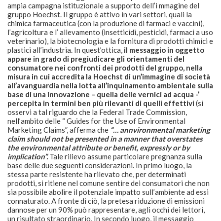
ampia campagna istituzionale a supporto dell’i mmagine del
gruppo Hoechst. Il gruppo è attivo in vari settori, quali la
chimica farmaceutica (con la produzione di farmaci e vaccini),
l’agricoltura e l’ allevamento (insetticidi, pesticidi, farmaci a uso
veterinario), la biotecnologia e la fornitura di prodotti chimici e
plastici all’industria. In quest’ottica,
il messaggio in oggetto
appare in grado di pregiudicare gli orientamenti del
consumatore nei confronti dei prodotti del gruppo, nella
misura in cui accredita la Hoechst di un’immagine di società
all’avanguardia nella lotta all’inquinamento ambientale sulla
base di una innovazione – quella delle vernici ad acqua -’
percepita in termini ben più rilevanti di quelli effettivi
(si
osservi a tal riguardo che la Federal Trade Commission,
nell’ambito delle “ Guides for the Use of Environmental
Marketing Claims”, afferma che
“… annvironmental marketing
claim should not be presented in a manner that overstates
the environmental attribute or benefit, expressly or by
implication”.
Tale rilievo assume particolare pregnanza sulla
base delle due seguenti considerazioni. In primo luogo, la
stessa parte resistente ha rilevato che, per determinati
prodotti, si ritiene nel comune sentire dei consumatori che non
sia possibile abolire il potenziale impatto sull’ambiente ad essi
connaturato. A fronte di ciò, la pretesa riduzione di emissioni
dannose per un 90% può rappresentare, agli occhi dei lettori,
un risultato straordinario. In secondo luogo, il messaggio