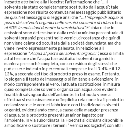
inesatto attribuire alla Hoechst l’affermazione che “…il
solvente sia stato completamente sostituito dall’acqua”; tale
espressione non risulta contenuta nel messaggio pubblicitario
de quo.
Nel messaggio si legge anzi che
“ …I ‘impiego di acqua al
posto dei so/venti organici nelle vernici consente di ridurre
fino
al 90% le emissioni durante la verniciatura”.
E’ chiaro che le
emissioni sono determinate dalla residua minima percentuale di
solventi organici presenti nelle vernici, circostanza che quindi
non viene celata od occultata dalla società denunciata, ma che
viene invero espressamente palesata. In relazione all’
espressione
“ Acqua al posto dei solventi organici ”,
essa si limita
ad affermare che l’acqua ha sostituito i solventi organici in
maniera pressoché completa, con un residuo degli stessi che
può essere indicato in percentuali comprese tra il 3-4% e il 12-
13%, a seconda del tipo di prodotto preso in esame. Pertanto,
lo slogan e il testo del messaggio si limitano a evidenziare, in
modo corrispondente al vero, l’attuata sostituzione, in misura
quasi completa, dei solventi organici con acqua, con evidenti
finalità di salvaguardia dell’ambiente. In tal modo viene a
effettuarsi esclusivamente un’implicita relazione tra il prodotto
reclamizzato e le vernici fabbricate con i tradizionali solventi
organici, evidenziando come, a causa della maggior presenza
di acqua, tale prodotto presenti un minor impatto per
l’ambiente. In via subordinata, la Hoechst si dichiara disponibile
a modificare o sostituire i termini “ vernici ecologiche”, con altri