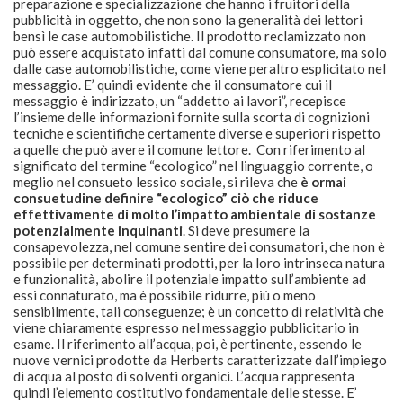
preparazione e specializzazione che hanno i fruitori della
pubblicità in oggetto, che non sono la generalità dei lettori
bensì le case automobilistiche. Il prodotto reclamizzato non
può essere acquistato infatti dal comune consumatore, ma solo
dalle case automobilistiche, come viene peraltro esplicitato nel
messaggio. E’ quindi evidente che il consumatore cui il
messaggio è indirizzato, un “addetto ai lavori”, recepisce
l’insieme delle informazioni fornite sulla scorta di cognizioni
tecniche e scientifiche certamente diverse e superiori rispetto
a quelle che può avere il comune lettore. Con riferimento al
significato del termine “ecologico” nel linguaggio corrente, o
meglio nel consueto lessico sociale, si rileva che
è ormai
consuetudine definire “ecologico” ciò che riduce
effettivamente di molto l’impatto ambientale di sostanze
potenzialmente inquinanti
. Si deve presumere la
consapevolezza, nel comune sentire dei consumatori, che non è
possibile per determinati prodotti, per la loro intrinseca natura
e funzionalità, abolire il potenziale impatto sull’ambiente ad
essi connaturato, ma è possibile ridurre, più o meno
sensibilmente, tali conseguenze; è un concetto di relatività che
viene chiaramente espresso nel messaggio pubblicitario in
esame. Il riferimento all’acqua, poi, è pertinente, essendo le
nuove vernici prodotte da Herberts caratterizzate dall’impiego
di acqua al posto di solventi organici. L’acqua rappresenta
quindi l’elemento costitutivo fondamentale delle stesse. E’