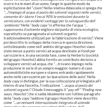
scorre tra le mani di un uomo, funge in qualche modo da
esplicitazione del “
claim”.
Nella relativa didascalia si spiega che
“…l’impiego di acqua al posto dei solventi organici nelle vernici,
consente di r idurre f ino al 90% le emissioni durante la
verniciatura, con evidenti vantaggi per la salvaguardia dell
‘ambiente”.
Nella “
body copy”
si afferma che l’acqua
“…
rappresenta il
solvente migliore dal punto di vista ecologico,
soprattutto se paragonata ai solventi organici
tradizionalmente utilizzati per la fabbricazione di vernici”. Viene
poi descritto lo sviluppo della ricerca in questa direzione,
sottolineando come nell’ ambito del gruppo Hoechst siano
state messe a punto vernici ad acqua destinate ai fondi per
carrozzerie e, in una seconda fase, come la Herberts (società
del gruppo Hoechst) abbia fornito un contributo decisivo a
sviluppare vernici ad acqua, che “…trovano impiego nella
produzione in serie di un sempre maggior numero di case
automobilistiche europee e stanno entrando rapidamente
anche nelle carrozzerie per la riparazione delle auto”. Nella
body copy
si distingue, per la sua collocazione privilegiata all’i
nterno di una fascetta, l’i ndicazione
“…acqua al posto dei
solventi organici”.
Chiude il messaggio il “
pay off ” “Finding new
ways. Hoechst”,
che si salda idealmente con l’ultimo paragrafo
della “
body copy”,
laddove il gruppo Hoechst viene descritto
come
“…un network internazionale integrato di aziende
innovative che operano nei settori della salute, dell’