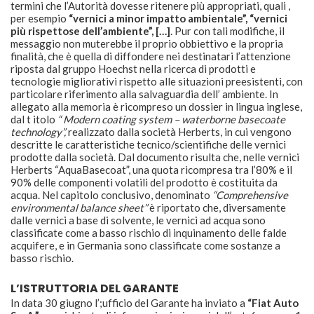
termini che l’Autorità dovesse ritenere più appropriati, quali ,
per esempio
“vernici a minor impatto ambientale”, “vernici
più rispettose dell’ambiente”, […]
. Pur con tali modifiche, il
messaggio non muterebbe il proprio obbiettivo e la propria
finalità, che è quella di diffondere nei destinatari l’attenzione
riposta dal gruppo Hoechst nella ricerca di prodotti e
tecnologie migliorativi rispetto alle situazioni preesistenti, con
particolare riferimento alla salvaguardia dell’ ambiente. In
allegato alla memoria è ricompreso un dossier in lingua inglese,
dal t itolo
“ Modern coating system – waterborne basecoate
technology”,
realizzato dalla società Herberts, in cui vengono
descritte le caratteristiche tecnico/scientifiche delle vernici
prodotte dalla società. Dal documento risulta che, nelle vernici
Herberts “AquaBasecoat”, una quota ricompresa tra l’80% e il
90% delle componenti volatili del prodotto è costituita da
acqua. Nel capitolo conclusivo, denominato
“Comprehensive
environmental balance sheet”
è riportato che, diversamente
dalle vernici a base di solvente, le vernici ad acqua sono
classificate come a basso rischio di inquinamento delle falde
acquifere, e in Germania sono classificate come sostanze a
basso rischio.
L’ISTRUTTORIA DEL GARANTE
In data 30 giugno l’;ufficio del Garante ha inviato a
“Fiat Auto