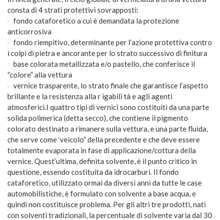
consta di 4 strati protettivi sovrapposti:
fondo cataforetico a cui è demandata la protezione
anticorrosiva
fondo riempitivo, determinante per l’azione protettiva contro
i colpi di pietra e ancorante per lo strato successivo di finitura
base colorata metallizzata e/o pastello, che conferisce il
“colore” alla vettura
vernice trasparente, lo strato finale che garantisce l’aspetto
brillante e la resistenza alla r igabili tà e agli agenti
atmosferici.I quattro tipi di vernici sono costituiti da una parte
solida polimerica (detta secco), che contiene il pigmento
colorato destinato a rimanere sulla vettura, e una parte fluida,
che serve come ‘veicolo” della precedente e che deve essere
totalmente evaporata in fase di applicazione/cottura della
vernice. Quest’ultima, definita solvente, è il punto critico in
questione, essendo costituita da idrocarburi. Il fondo
cataforetico, utilizzato ormai da diversi anni da tutte le case
automobilistiche, è formulato con solvente a base acqua, e
quindi non costituisce problema. Per gli altri tre prodotti, nati
con solventi tradizionali, la percentuale di solvente varia dal 30