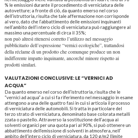
% le emissioni durante il procedimento di verniciatura delle
autovetture; a fronte di ciò, da quanto emerso nel corso
dell’istruttoria, risulta che tale affermazione non corrisponde
al vero, dato che l’abbattimento delle emissioni inquinanti
nell’ambito dell’i ntero ciclo di verniciatura può raggiungere al
massimo una percentuale di circa il 35%;
non può altresì ritenersi corretto l’utilizzo nel messaggio
pubblicitario dell’espressione “vernici ecologiche”, trattandosi
della réclame di un prodotto che comunque produce un non
indifferente impatto inquinante, ancorché minore rispetto ai
prodotti similari.
VALUTAZIONI CONCLUSIVE: LE “VERNICI AD
ACQUA”
Da quanto emerso nel corso dell’istruttoria, risulta che le
“vernici ad acqua” a cui si fa riferimento nel messaggio in esame
attengono a una delle quattro fasi in cui si articola il processo
di verniciatura delle automobili. Si tratta in particolare del
terzo strato di verniciatura, denominato base colorata metalli
zzata o pastello. Attraverso la sostituzione dell’acqua ai
solventi organici per una quota pari al 90%, si può ottenere un
abbattimento dell’emissione di solventi in atmosfera, nell’
ambito dell’intero ciclo di verniciatura, da 120 g/m2 (limite