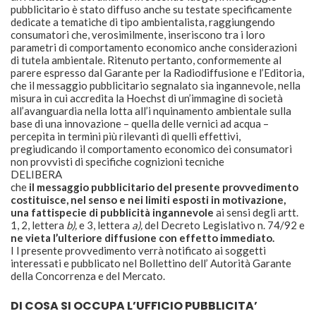
pubblicitario è stato diffuso anche su testate specificamente
dedicate a tematiche di tipo ambientalista, raggiungendo
consumatori che, verosimilmente, inseriscono tra i loro
parametri di comportamento economico anche considerazioni
di tutela ambientale. Ritenuto pertanto, conformemente al
parere espresso dal Garante per la Radiodiffusione e l’Editoria,
che il messaggio pubblicitario segnalato sia ingannevole, nella
misura in cui accredita la Hoechst di un’immagine di società
all’avanguardia nella lotta all’i nquinamento ambientale sulla
base di una innovazione – quella delle vernici ad acqua –
percepita in termini più rilevanti di quelli effettivi,
pregiudicando il comportamento economico dei consumatori
non provvisti di specifiche cognizioni tecniche
DELIBERA
che
il messaggio pubblicitario del presente provvedimento
costituisce, nel senso e nei limiti esposti in motivazione,
una fattispecie di pubblicità ingannevole
ai sensi degli artt.
1, 2, lettera
b),
e 3, lettera
a),
del Decreto Legislativo n. 74/92 e
ne vieta l’ulteriore diffusione con effetto immediato.
I l presente provvedimento verrà notificato ai soggetti
interessati e pubblicato nel Bollettino dell’ Autorità Garante
della Concorrenza e del Mercato.
DI COSA SI OCCUPA L’UFFICIO PUBBLICITA’