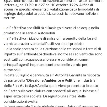
S.p.A.”
una richiesta di informazioni, ai sensi dell’art. 6, comma 1,
lettera
a),
del D.P.R. n. 627 del 10 ottobre 1996. Al fine di
acquisire specifici elementi di valutazione circa le modalità di
impiego del prodotto pubblicizzato, si richiedevano notizie in
merito:
all’ effettiva possibili tà di impiego di vernici ad acqua nella
produzione in serie di automobili
all’ effettiva r iduzione di emissioni, a seguito della fase di
verniciatura, derivante dall’ utili zzo di tali prodotti
alla reale portata della riduzione delle emissioni in termini di
impatto sull’ ambiente.Si chiedeva inoltre se i solventi che sono
sostituiti con acqua possano essere considerati come i
principali agenti inquinanti contenuti nelle vernici per
automobili.
In data 30 luglio è pervenuta all’ Autorità Garante la risposta
da parte della
“Direzione Ambiente e Politiche Industriali
della Fiat Auto S.p.A.”
, nella quale viene presentato lo stato
dell’ arte sulla verniciatura con prodotti all’ acqua, in base all’
esperienza della società. Di seguito una sintesi delle
considerazioni svolte.
In linea generale, il ciclo globale di verniciatura di una vettura