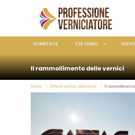
HOMEPAGE
CHI SIAMO
SERVIZ
Il rammollimento delle vernici
Home
/
Difetti vernici
,
slideshow
/
Il rammollimento 