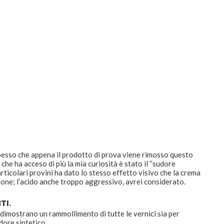
a spesso che appena il prodotto di prova viene rimosso questo
e ha acceso di più la mia curiosità è stato il “sudore
particolari provini ha dato lo stesso effetto visivo che la crema
ione; l’acido anche troppo aggressivo, avrei considerato.
TI.
o dimostrano un rammollimento di tutte le vernici sia per
dore sintetico.