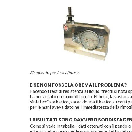
Strumento per la scalfitura
E SE NON FOSSE LA CREMA IL PROBLEMA?
Facendo i test di resistenza ai liquidi freddi si not
ha provocato un rammollimento. Ebbene, la sostanza ch
sintetico” sia basico, sia acido, ma il basico su certi 
per le mani aveva dato nell’immediatezza della rimoz
I RISULTATI SONO DAVVERO SODDISFACEN
Come si vede in tabella, i dati ottenuti con il pendol
effetto della crema per le mani, sia per effetto del su