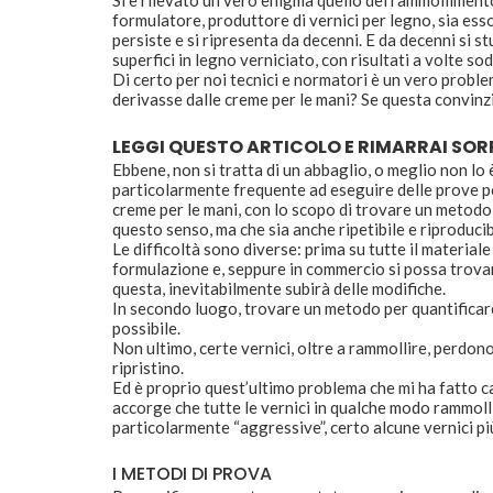
Si è rilevato un vero enigma quello del rammollimento
formulatore, produttore di vernici per legno, sia ess
persiste e si ripresenta da decenni. E da decenni si s
superfici in legno verniciato, con risultati a volte s
Di certo per noi tecnici e normatori è un vero proble
derivasse dalle creme per le mani? Se questa convin
LEGGI QUESTO ARTICOLO E RIMARRAI SORP
Ebbene, non si tratta di un abbaglio, o meglio non lo
particolarmente frequente ad eseguire delle prove pe
creme per le mani, con lo scopo di trovare un metodo 
questo senso, ma che sia anche ripetibile e riproducib
Le difficoltà sono diverse: prima su tutte il material
formulazione e, seppure in commercio si possa trovar
questa, inevitabilmente subirà delle modifiche.
In secondo luogo, trovare un metodo per quantificare
possibile.
Non ultimo, certe vernici, oltre a rammollire, perdono
ripristino.
Ed è proprio quest’ultimo problema che mi ha fatto cam
accorge che tutte le vernici in qualche modo rammoll
particolarmente “aggressive”, certo alcune vernici più
I METODI DI PROVA