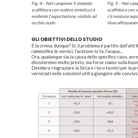
Fig. 4 – Nel campione 5 (metodo
Fig. 5 – Nel ca
scalfittura con sudore sintetico) è
scalfittura con 
evidente l’asportazione, visibile ad
c’è nessuna aspo
occhio nudo
lieve affossame
GLI OBIETTIVI DELLO STUDIO
E la crema, dunque? Sì, il problema è partito dall’attr
rammollire le vernici, l’acetone lo fa, l’acqua…
Ora, qualunque sia la causa dello specifico caso, avr
discuteremo molto presto, ma forse siamo sulla buon
Desidero ringraziare la Sirca e i loro tecnici per la pr
verniciati nelle soluzioni utili a giungere alle conclus