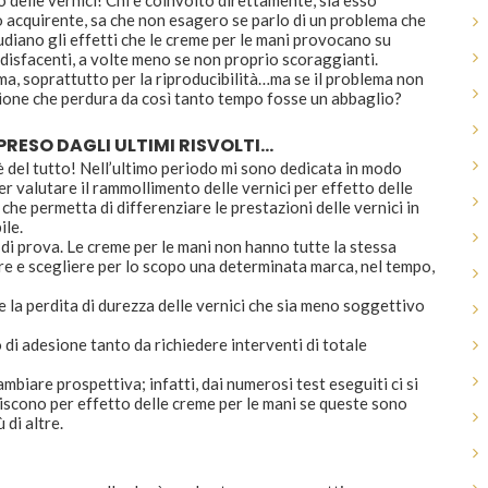
 delle vernici! Chi è coinvolto direttamente, sia esso
o acquirente, sa che non esagero se parlo di un problema che
tudiano gli effetti che le creme per le mani provocano su
oddisfacenti, a volte meno se non proprio scoraggianti.
ma, soprattutto per la riproducibilità…ma se il problema non
zione che perdura da così tanto tempo fosse un abbaglio?
RESO DAGLI ULTIMI RISVOLTI…
 è del tutto! Nell’ultimo periodo mi sono dedicata in modo
r valutare il rammollimento delle vernici per effetto delle
che permetta di differenziare le prestazioni delle vernici in
ile.
e di prova. Le creme per le mani non hanno tutte la stessa
e e scegliere per lo scopo una determinata marca, nel tempo,
 la perdita di durezza delle vernici che sia meno soggettivo
 di adesione tanto da richiedere interventi di totale
biare prospettiva; infatti, dai numerosi test eseguiti ci si
iscono per effetto delle creme per le mani se queste sono
 di altre.