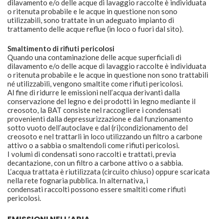
dilavamento e/o delle acque di lavaggio raccolte è individuata
o ritenuta probabile e le acque in questione non sono
utilizzabili, sono trattate in un adeguato impianto di
trattamento delle acque reflue (in loco o fuori dal sito).
Smaltimento di rifiuti pericolosi
Quando una contaminazione delle acque superficiali di
dilavamento e/o delle acque di lavaggio raccolte è individuata
o ritenuta probabile e le acque in questione non sono trattabili
né utilizzabili, vengono smaltite come rifiuti pericolosi.
Al fine di ridurre le emissioni nell’acqua derivanti dalla
conservazione del legno e dei prodotti in legno mediante il
creosoto, la BAT consiste nel raccogliere i condensati
provenienti dalla depressurizzazione e dal funzionamento
sotto vuoto dell’autoclave e dal (ri)condizionamento del
creosoto e nel trattarli in loco utilizzando un filtro a carbone
attivo o a sabbia o smaltendoli come rifiuti pericolosi.
I volumi di condensati sono raccolti e trattati, previa
decantazione, con un filtro a carbone attivo o a sabbia.
L’acqua trattata è riutilizzata (circuito chiuso) oppure scaricata
nella rete fognaria pubblica. In alternativa, i
condensati raccolti possono essere smaltiti come rifiuti
pericolosi.