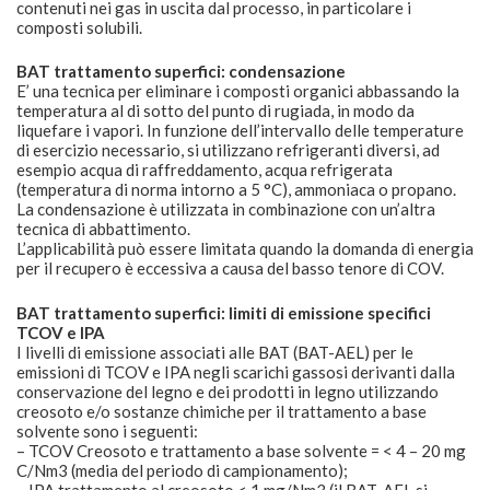
contenuti nei gas in uscita dal processo, in particolare i
composti solubili.
BAT trattamento superfici: condensazione
E’ una tecnica per eliminare i composti organici abbassando la
temperatura al di sotto del punto di rugiada, in modo da
liquefare i vapori. In funzione dell’intervallo delle temperature
di esercizio necessario, si utilizzano refrigeranti diversi, ad
esempio acqua di raffreddamento, acqua refrigerata
(temperatura di norma intorno a 5 °C), ammoniaca o propano.
La condensazione è utilizzata in combinazione con un’altra
tecnica di abbattimento.
L’applicabilità può essere limitata quando la domanda di energia
per il recupero è eccessiva a causa del basso tenore di COV.
BAT trattamento superfici: limiti di emissione specifici
TCOV e IPA
I livelli di emissione associati alle BAT (BAT-AEL) per le
emissioni di TCOV e IPA negli scarichi gassosi derivanti dalla
conservazione del legno e dei prodotti in legno utilizzando
creosoto e/o sostanze chimiche per il trattamento a base
solvente sono i seguenti:
– TCOV Creosoto e trattamento a base solvente = < 4 – 20 mg
C/Nm3 (media del periodo di campionamento);
– IPA trattamento al creosoto < 1 mg/Nm3 (il BAT-AEL si