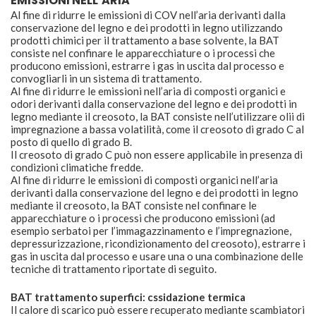
EMISSIONI NELL’ARIA
Al fine di ridurre le emissioni di COV nell’aria derivanti dalla
conservazione del legno e dei prodotti in legno utilizzando
prodotti chimici per il trattamento a base solvente, la BAT
consiste nel confinare le apparecchiature o i processi che
producono emissioni, estrarre i gas in uscita dal processo e
convogliarli in un sistema di trattamento.
Al fine di ridurre le emissioni nell’aria di composti organici e
odori derivanti dalla conservazione del legno e dei prodotti in
legno mediante il creosoto, la BAT consiste nell’utilizzare olii di
impregnazione a bassa volatilità, come il creosoto di grado C al
posto di quello di grado B.
Il creosoto di grado C può non essere applicabile in presenza di
condizioni climatiche fredde.
Al fine di ridurre le emissioni di composti organici nell’aria
derivanti dalla conservazione del legno e dei prodotti in legno
mediante il creosoto, la BAT consiste nel confinare le
apparecchiature o i processi che producono emissioni (ad
esempio serbatoi per l’immagazzinamento e l’impregnazione,
depressurizzazione, ricondizionamento del creosoto), estrarre i
gas in uscita dal processo e usare una o una combinazione delle
tecniche di trattamento riportate di seguito.
BAT trattamento superfici: cssidazione termica
Il calore di scarico può essere recuperato mediante scambiatori