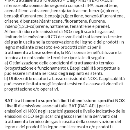
riferisce alla somma dei seguenti composti IPA: acenaftene,
acenaftilene, antracene, benzo(a)antracene, benzo(a)pirene,
benzo(b)fluorantene, benzo(g,h,i)perilene, benzo(k)fluorantene,
crisene, dibenzo(a,h)antracene, fluorantene, fluorene,
indeno(1,2,3-cd)pirene, naftalene, fenantrene e pirene).
Al fine di ridurre le emissioni di NOx negli scarichi gassosi,
limitando le emissioni di CO derivanti dal trattamento termico
dei gas in uscita nella conservazione del legno e dei prodotti in
legno mediante creosoto e/o prodotti chimici per il
trattamento a base solvente, la BAT consiste nell’utilizzare la
tecnica a) o entrambe le tecniche riportate di seguito.
a) Ottimizzazione delle condizioni di trattamento termico
(progettazione e funzionamento). L’applicabilità progettuale
può essere limitata nel caso degli impianti esistenti.
b) Utilizzo di bruciatori a basse emissioni di NOX. L’applicabilità
può essere limitata negli impianti esistenti a causa di vincoli di
progettazione e/o operativi.
BAT trattamento superfici: limiti di emissione specifici NOX
I livelli di emissione associati alle BAT (BAT-AEL) per le
emissioni di NOX negli scarichi gassosi e livello indicativo delle
emissioni di CO negli scarichi gassosi nell’aria derivanti dal
trattamento termico dei gas in uscita della conservazione del
legno e dei prodotti in legno con il creosoto e/o prodotti