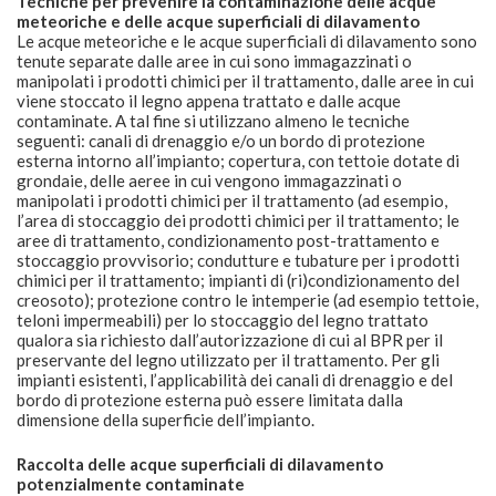
Tecniche per prevenire la contaminazione delle acque
meteoriche e delle acque superficiali di dilavamento
Le acque meteoriche e le acque superficiali di dilavamento sono
tenute separate dalle aree in cui sono immagazzinati o
manipolati i prodotti chimici per il trattamento, dalle aree in cui
viene stoccato il legno appena trattato e dalle acque
contaminate. A tal fine si utilizzano almeno le tecniche
seguenti: canali di drenaggio e/o un bordo di protezione
esterna intorno all’impianto; copertura, con tettoie dotate di
grondaie, delle aeree in cui vengono immagazzinati o
manipolati i prodotti chimici per il trattamento (ad esempio,
l’area di stoccaggio dei prodotti chimici per il trattamento; le
aree di trattamento, condizionamento post-trattamento e
stoccaggio provvisorio; condutture e tubature per i prodotti
chimici per il trattamento; impianti di (ri)condizionamento del
creosoto); protezione contro le intemperie (ad esempio tettoie,
teloni impermeabili) per lo stoccaggio del legno trattato
qualora sia richiesto dall’autorizzazione di cui al BPR per il
preservante del legno utilizzato per il trattamento. Per gli
impianti esistenti, l’applicabilità dei canali di drenaggio e del
bordo di protezione esterna può essere limitata dalla
dimensione della superficie dell’impianto.
Raccolta delle acque superficiali di dilavamento
potenzialmente contaminate