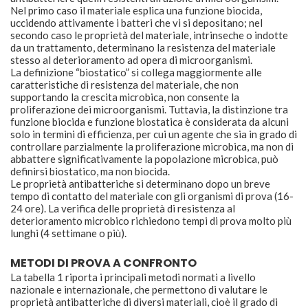
Nel primo caso il materiale esplica una funzione biocida,
uccidendo attivamente i batteri che vi si depositano; nel
secondo caso le proprietà del materiale, intrinseche o indotte
da un trattamento, determinano la resistenza del materiale
stesso al deterioramento ad opera di microorganismi.
La definizione “biostatico” si collega maggiormente alle
caratteristiche di resistenza del materiale, che non
supportando la crescita microbica, non consente la
proliferazione dei microorganismi. Tuttavia, la distinzione tra
funzione biocida e funzione biostatica è considerata da alcuni
solo in termini di efficienza, per cui un agente che sia in grado di
controllare parzialmente la proliferazione microbica, ma non di
abbattere significativamente la popolazione microbica, può
definirsi biostatico, ma non biocida.
Le proprietà antibatteriche si determinano dopo un breve
tempo di contatto del materiale con gli organismi di prova (16-
24 ore). La verifica delle proprietà di resistenza al
deterioramento microbico richiedono tempi di prova molto più
lunghi (4 settimane o più).
METODI DI PROVA A CONFRONTO
La tabella 1 riporta i principali metodi normati a livello
nazionale e internazionale, che permettono di valutare le
proprietà antibatteriche di diversi materiali, cioè il grado di