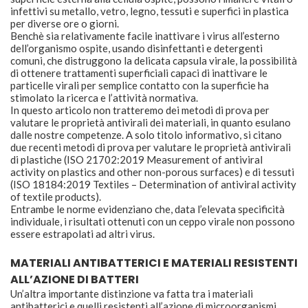
infettivi su metallo, vetro, legno, tessuti e superfici in plastica
per diverse ore o giorni.
Benchè sia relativamente facile inattivare i virus all’esterno
dell’organismo ospite, usando disinfettanti e detergenti
comuni, che distruggono la delicata capsula virale, la possibilità
di ottenere trattamenti superficiali capaci di inattivare le
particelle virali per semplice contatto con la superficie ha
stimolato la ricerca e l’attività normativa.
In questo articolo non tratteremo dei metodi di prova per
valutare le proprietà antivirali dei materiali, in quanto esulano
dalle nostre competenze. A solo titolo informativo, si citano
due recenti metodi di prova per valutare le proprietà antivirali
di plastiche (ISO 21702:2019 Measurement of antiviral
activity on plastics and other non-porous surfaces) e di tessuti
(ISO 18184:2019 Textiles – Determination of antiviral activity
of textile products).
Entrambe le norme evidenziano che, data l’elevata specificità
individuale, i risultati ottenuti con un ceppo virale non possono
essere estrapolati ad altri virus.
MATERIALI ANTIBATTERICI E MATERIALI RESISTENTI
ALL’AZIONE DI BATTERI
Un’altra importante distinzione va fatta tra i materiali
antibatterici e quelli resistenti all’azione di microorganismi.