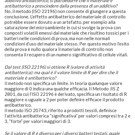
additivo antibatterico, si può dedurre che il materiale è
antibatterico a prescindere dalla presenza di un additivo?
No, il metodo (ISO 22196) non consente di giungere a questa
conclusione. L’effetto antibatterico del materiale di controllo
potrebbe essere dovuto a un artefatto, per esempio alla
saturazione del microambiente in cui si svolge la prova con
composti volatili emessi dal materiale che risultino tossici per i
batteri nelle condizioni di prova, ma non nelle normali
condizioni d’uso del materiale stesso. Per questo motivo l’esito
della prova è nullo qualora il materiale di controllo non
consenta il recupero di un numero significativo di cellule vitali.
Dal test (ISO 22196) si ottiene R (valore di attività
antibatterica): ma qual è il valore limite di R per dire che il
materiale è antibatterico?
Il metodo non specifica un limite. In teoria qualunque valore
maggiore di 0 indica una qualche efficacia. Il Metodo JIS Z
2801, da cui l’ISO 22196 è derivato, specifica un risultato di R
maggiore o uguale a 2 per poter definire efficace il prodotto
antibatterico.
Il metodo ISO 20743, riferito a prodotti tessili, definisce
l’attività antibatterica “significativa” per valori compresi tra 2 e
3, “forte” per valori maggiori di 3.
Se il valore di R è diverso per i diversi batteri testati, quale