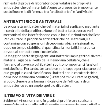
richiesta di prove di laboratorio per valutare le proprietà
antibatteriche dei materiali. A questo proposito è importante
sottolineare la differenza tra “antibatterico” e “antivirale”.
ANTIBATTERICO E ANTIVIRALE
Le proprietà antibatteriche dei materiali si esplicano mediante
il controllo della proliferazione dei batteri attraverso vari
meccanismi che interferiscono con le loro funzioni metaboliche.
Per valutare le proprietà antibatteriche dei materiali, li si
contamina con sospensioni di ceppi microbici selezionati e,
dopo un tempo stabilito, si quantifica la mortalità microbica
dovuta al contatto con il materiale.
La maggior parte degli agenti antibatterici impiegati nei diversi
materiali agisce a livello della membrana cellulare, che è
l’organo attraverso cui i batteri svolgono importanti funzioni
metaboliche. Pertanto, testando un solo ceppo per ciascuno dei
due gruppi in cui si classificano i batteri per le caratteristiche
della loro membrana cellulare (Gram positivi e Gram negativi),
si può ottenere una buona indicazione dell’efficacia di un
antibatterico su un ampio spettro di batteri.
IL TEMPO DI VITA DEI VIRUS
Sebbene i virus non siano in grado di proliferare su alcuna
superficie esterna alla cellula ospite, possono rimanere vitali o