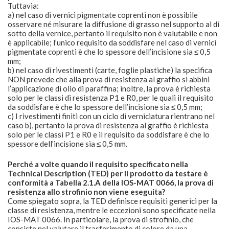
Tuttavia:
a) nel caso di vernici pigmentate coprenti non è possibile
osservare né misurare la diffusione di grasso nel supporto al di
sotto della vernice, pertanto il requisito non è valutabile e non
è applicabile; l’unico requisito da soddisfare nel caso di vernici
pigmentate coprenti è che lo spessore dell’incisione sia ≤ 0,5
mm;
b) nel caso di rivestimenti (carte, foglie plastiche) la specifica
NON prevede che alla prova di resistenza al graffio si abbini
l’applicazione di olio di paraffina; inoltre, la prova è richiesta
solo per le classi di resistenza P1 e R0, per le quali il requisito
da soddisfare è che lo spessore dell’incisione sia ≤ 0,5 mm;
c) I rivestimenti finiti con un ciclo di verniciatura rientrano nel
caso b), pertanto la prova di resistenza al graffio è richiesta
solo per le classi P1 e R0 e il requisito da soddisfare è che lo
spessore dell’incisione sia ≤ 0,5 mm.
Perché a volte quando il requisito specificato nella
Technical Description (TED) per il prodotto da testare è
conformità a Tabella 2.1.A della IOS-MAT 0066, la prova di
resistenza allo strofinio non viene eseguita?
Come spiegato sopra, la TED definisce requisiti generici per la
classe di resistenza, mentre le eccezioni sono specificate nella
IOS-MAT 0066. In particolare, la prova di strofinio, che
consiste nel valutare il trasferimento di colore da una