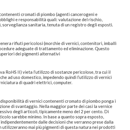
ti contenenti cromati di piombo (agenti cancerogeni e
bblighi e responsabilità quali: valutazione del rischio,
 sorveglianza sanitaria, tenuta di un registro degli esposti.
era rifiuti pericolosi (morchie di vernici, contenitori, imballi
 procedure adeguate di trattamento ed eliminazione. Questo
periori dei pigmenti alternativi
RoHS II) vieta l’utilizzo di sostanze pericolose, tra cui il
che ad uso domestico, impedendo quindi l’utilizzo di vernici
iciatura di quadri elettrici, computer.
indisponibilità di vernici contenenti cromato di piombo ponga i
izione di svantaggio. Nella maggior parte dei casi la vernice
sivo degli articoli, tipicamente meno del 2 per cento. Di
ticolo sarebbe minimo. In base a quanto sopra esposto,
 indipendentemente dalle decisioni che verranno prese dalla
utilizzeranno mai più pigmenti di questa natura nei prodotti