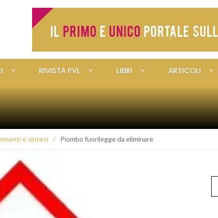
I
RIVISTA PVL
LIBRI
ARTICOLI
menti e sintesi
/
Piombo fuorilegge da eliminare