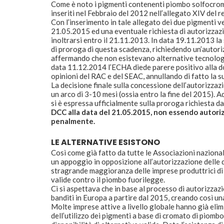
Come è noto i pigmenti contenenti piombo solfocro
inseriti nel Febbraio del 2012 nell’allegato XIV de
Con l’inserimento in tale allegato dei due pigmenti ve
21.05.2015 ed una eventuale richiesta di autorizzazion
inoltrarsi entro il 21.11.2013. In data 19.11.2013 
di proroga di questa scadenza, richiedendo un’autorizz
affermando che non esistevano alternative tecnologic
data 11.12.2014 l’ECHA diede parere positivo alla 
opinioni del RAC e del SEAC, annullando di fatto la s
La decisione finale sulla concessione dell’autorizza
un arco di 3-10 mesi (ossia entro la fine del 2015).
si è espressa ufficialmente sulla proroga richiesta d
DCC alla data del 21.05.2015, non essendo autori
penalmente.
LE ALTERNATIVE ESISTONO
Così come già fatto da tutte le Associazioni nazional
un appoggio in opposizione all’autorizzazione delle 
stragrande maggioranza delle imprese produttrici di 
valide contro il piombo fuorilegge.
Ci si aspettava che in base al processo di autorizz
banditi in Europa a partire dal 2015, creando così un
Molte imprese attive a livello globale hanno già elimi
dell’utilizzo dei pigmenti a base di cromato di piombo