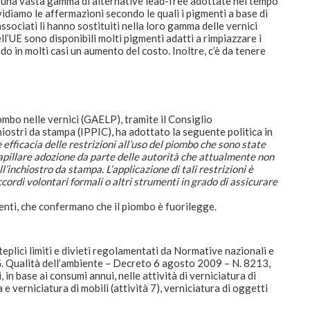
 di una vasta gamma di alternative lead-free adottate nel tempo
ividiamo le affermazioni secondo le quali i pigmenti a base di
associati li hanno sostituiti nella loro gamma delle vernici
ell’UE sono disponibili molti pigmenti adatti a rimpiazzare i
 in molti casi un aumento del costo. Inoltre, c’è da tenere
mbo nelle vernici (GAELP), tramite il Consiglio
chiostri da stampa (IPPIC), ha adottato la seguente politica in
 efficacia delle restrizioni all’uso del piombo che sono state
capillare adozione da parte delle autorità che attualmente non
l’inchiostro da stampa. L’applicazione di tali restrizioni è
cordi volontari formali o altri strumenti in grado di assicurare
enti, che confermano che il piombo è fuorilegge.
eplici limiti e divieti regolamentati da Normative nazionali e
. Qualità dell’ambiente – Decreto 6 agosto 2009 – N. 8213,
 in base ai consumi annui, nelle attività di verniciatura di
 e verniciatura di mobili (attività 7), verniciatura di oggetti