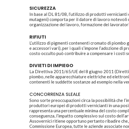
SICUREZZA
In base al DL 81/08, l’utilizzo di prodotti vernician
mutageni) comporta per il datore di lavoro notevoli o
organizzazione del lavoro, formazione dei lavoratori,
RIFIUTI
L’utilizzo di pigmenti contenenti cromato di piombo gen
e accessori vari), per i quali s’impone l’adozione di
costo occulto può contribuire a compensare i costi su
DIVIETI DI IMPIEGO
La Direttiva 2011/65/UE del 8 giugno 2011 (Direttiva 
piombo, nelle apparecchiature elettriche ed elettroni
contenenti le suddette sostanze ad esempio nella vern
CONCORRENZA SLEALE
Sono sorte preoccupazioni circa la possibilità che l’
produttori europei di prodotti vernicianti in una pos
rappresenta una percentuale minima del costo comples
conseguenza, l’impatto complessivo sul costo dell’ar
Assovernici ritiene opportuno pertanto ribadire che,
Commissione Europea, tutte le aziende associate non 