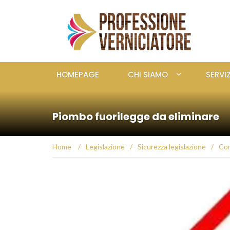
HOMEPAGE
CHI SIAMO
SERVIZ
Piombo fuorilegge da eliminare
Home
/
Legislazione
/
Sicurezza legislazione
/
Com