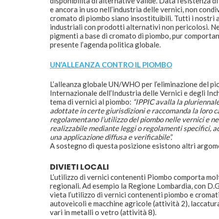
disponibilità di alternative valide. Data l’esistenza
e ancora in uso nell’industria delle vernici, non cond
cromato di piombo siano insostituibili. Tutti i nostri 
industriali con prodotti alternativi non pericolosi. N
pigmenti a base di cromato di piombo, pur comportando
presente l’agenda politica globale.
UN’ALLEANZA CONTRO IL PIOMBO
L’alleanza globale UN/WHO per l’eliminazione del pio
Internazionale dell’Industria delle Vernici e degli In
tema di vernici al piombo:
“IPPIC avalla la pluriennale
adottate in certe giurisdizioni e raccomanda la loro 
regolamentano l’utilizzo del piombo nelle vernici e nel
realizzabile mediante leggi o regolamenti specifici, ac
una applicazione diffusa e verificabile”.
A sostegno di questa posizione esistono altri argom
DIVIETI LOCALI
L’utilizzo di vernici contenenti Piombo comporta molt
regionali. Ad esempio la Regione Lombardia, con D.G
vieta l’utilizzo di vernici contenenti piombo e cromati,
autoveicoli e macchine agricole (attività 2), laccatura
vari in metalli o vetro (attività 8).