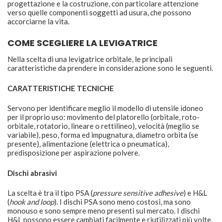
progettazione e la costruzione, con particolare attenzione
verso quelle componenti soggetti ad usura, che possono
accorciarne la vita.
COME SCEGLIERE LA LEVIGATRICE
Nella scelta di una levigatrice orbitale, le principali
caratteristiche da prendere in considerazione sono le seguenti.
CARATTERISTICHE TECNICHE
Servono per identificare meglio il modello di utensile idoneo
per il proprio uso: movimento del platorello (orbitale, roto-
orbitale, rotatorio, lineare o rettilineo), velocità (meglio se
variabile), peso, forma ed impugnatura, diametro orbita (se
presente), alimentazione (elettrica o pneumatica),
predisposizione per aspirazione polvere.
Dischi abrasivi
La scelta è tra il tipo PSA (
pressure sensitive adhesive
) e H&L
(
hook and loop
). I dischi PSA sono meno costosi, ma sono
monouso e sono sempre meno presenti sul mercato. I dischi
H&L possono essere cambiati facilmente e riutilizzati più volte,