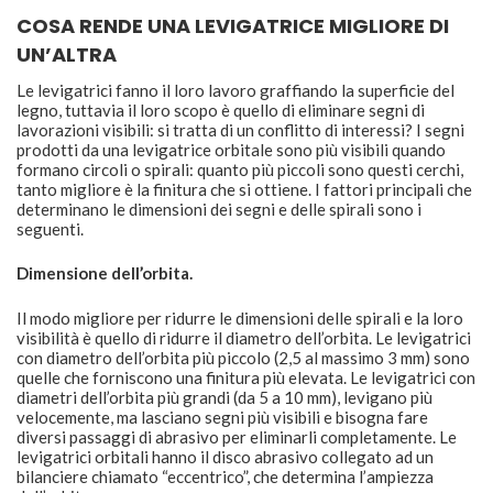
COSA RENDE UNA LEVIGATRICE MIGLIORE DI
UN’ALTRA
Le levigatrici fanno il loro lavoro graffiando la superficie del
legno, tuttavia il loro scopo è quello di eliminare segni di
lavorazioni visibili: si tratta di un conflitto di interessi? I segni
prodotti da una levigatrice orbitale sono più visibili quando
formano circoli o spirali: quanto più piccoli sono questi cerchi,
tanto migliore è la finitura che si ottiene. I fattori principali che
determinano le dimensioni dei segni e delle spirali sono i
seguenti.
Dimensione dell’orbita.
Il modo migliore per ridurre le dimensioni delle spirali e la loro
visibilità è quello di ridurre il diametro dell’orbita. Le levigatrici
con diametro dell’orbita più piccolo (2,5 al massimo 3 mm) sono
quelle che forniscono una finitura più elevata. Le levigatrici con
diametri dell’orbita più grandi (da 5 a 10 mm), levigano più
velocemente, ma lasciano segni più visibili e bisogna fare
diversi passaggi di abrasivo per eliminarli completamente. Le
levigatrici orbitali hanno il disco abrasivo collegato ad un
bilanciere chiamato “eccentrico”, che determina l’ampiezza