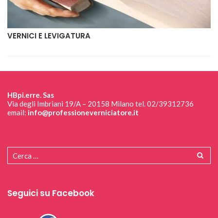
VERNICI E LEVIGATURA
HBpi.erre. Sas
Via degli Imbriani 19/A – 20158 Milano tel. 02/39312736
email:
info@professioneverniciatore.it
Seguici su Facebook