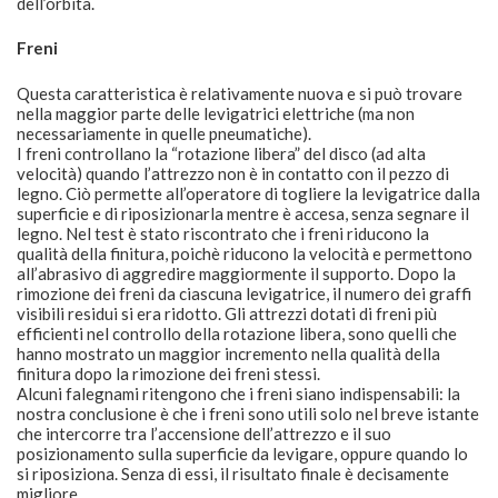
dell’orbita.
Freni
Questa caratteristica è relativamente nuova e si può trovare
nella maggior parte delle levigatrici elettriche (ma non
necessariamente in quelle pneumatiche).
I freni controllano la “rotazione libera” del disco (ad alta
velocità) quando l’attrezzo non è in contatto con il pezzo di
legno. Ciò permette all’operatore di togliere la levigatrice dalla
superficie e di riposizionarla mentre è accesa, senza segnare il
legno. Nel test è stato riscontrato che i freni riducono la
qualità della finitura, poichè riducono la velocità e permettono
all’abrasivo di aggredire maggiormente il supporto. Dopo la
rimozione dei freni da ciascuna levigatrice, il numero dei graffi
visibili residui si era ridotto. Gli attrezzi dotati di freni più
efficienti nel controllo della rotazione libera, sono quelli che
hanno mostrato un maggior incremento nella qualità della
finitura dopo la rimozione dei freni stessi.
Alcuni falegnami ritengono che i freni siano indispensabili: la
nostra conclusione è che i freni sono utili solo nel breve istante
che intercorre tra l’accensione dell’attrezzo e il suo
posizionamento sulla superficie da levigare, oppure quando lo
si riposiziona. Senza di essi, il risultato finale è decisamente
migliore.