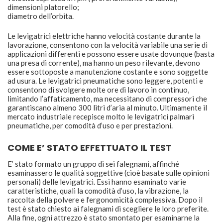
dimensioni platorello;
diametro dell’orbita.
Le levigatrici elettriche hanno velocità costante durante la
lavorazione, consentono con la velocità variabile una serie di
applicazioni differenti e possono essere usate dovunque (basta
una presa di corrente), ma hanno un peso rilevante, devono
essere sottoposte a manutenzione costante e sono soggette
ad usura. Le levigatrici pneumatiche sono leggere, potenti e
consentono di svolgere molte ore di lavoro in continuo,
limitando l’affaticamento, ma necessitano di compressori che
garantiscano almeno 300 litri d’aria al minuto. Ultimamente il
mercato industriale recepisce molto le levigatrici palmari
pneumatiche, per comodità d’uso e per prestazioni.
COME E’ STATO EFFETTUATO IL TEST
E’ stato formato un gruppo di sei falegnami, affinché
esaminassero le qualità soggettive (cioè basate sulle opinioni
personali) delle levigatrici. Essi hanno esaminato varie
caratteristiche, quali la comodità d’uso, la vibrazione, la
raccolta della polvere e l’ergonomicità complessiva. Dopo il
test è stato chiesto ai falegnami di scegliere le loro preferite.
Alla fine, ogni attrezzo è stato smontato per esaminarne la