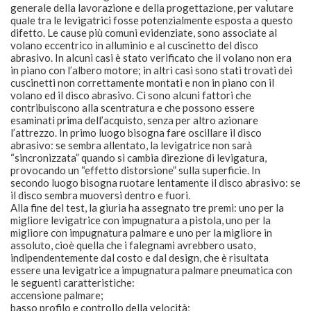
generale della lavorazione e della progettazione, per valutare
quale tra le levigatrici fosse potenzialmente esposta a questo
difetto. Le cause più comuni evidenziate, sono associate al
volano eccentrico in alluminio e al cuscinetto del disco
abrasivo. In alcuni casi è stato verificato che il volano non era
in piano con l’albero motore; in altri casi sono stati trovati dei
cuscinetti non correttamente montati e non in piano con il
volano ed il disco abrasivo. Ci sono alcuni fattori che
contribuiscono alla scentratura e che possono essere
esaminati prima dell’acquisto, senza per altro azionare
l’attrezzo. In primo luogo bisogna fare oscillare il disco
abrasivo: se sembra allentato, la levigatrice non sarà
“sincronizzata” quando si cambia direzione di levigatura,
provocando un “effetto distorsione” sulla superficie. In
secondo luogo bisogna ruotare lentamente il disco abrasivo: se
il disco sembra muoversi dentro e fuori.
Alla fine del test, la giuria ha assegnato tre premi: uno per la
migliore levigatrice con impugnatura a pistola, uno per la
migliore con impugnatura palmare e uno per la migliore in
assoluto, cioè quella che i falegnami avrebbero usato,
indipendentemente dal costo e dal design, che è risultata
essere una levigatrice a impugnatura palmare pneumatica con
le seguenti caratteristiche:
accensione palmare;
basso profilo e controllo della velocità;