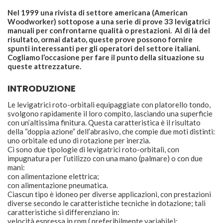
Nel 1999 una rivista di settore americana (American
Woodworker) sottopose a una serie di prove 33 levigatrici
manuali per confrontarne qualità o prestazioni. Al di là del
risultato, ormai datato, queste prove possono fornire
spunti interessanti per gli operatori del settore italiani.
Cogliamo l’occasione per fare il punto della situazione su
queste attrezzature.
INTRODUZIONE
Le levigatrici roto-orbitali equipaggiate con platorello tondo,
svolgono rapidamente il loro compito, lasciando una superficie
con un’altissima finitura. Questa caratteristica è il risultato
della “doppia azione” dell’abrasivo, che compie due moti distinti:
uno orbitale ed uno di rotazione per inerzia.
Ci sono due tipologie di levigatrici roto-orbitali, con
impugnatura per l’utilizzo con una mano (palmare) o con due
mani:
con alimentazione elettrica;
con alimentazione pneumatica.
Ciascun tipo è idoneo per diverse applicazioni, con prestazioni
diverse secondo le caratteristiche tecniche in dotazione; tali
caratteristiche si differenziano in:
velocità espressa in rpm ( preferibilmente variabile);