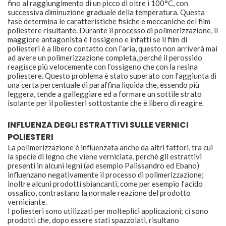
fino al raggiungimento di un picco di oltre i 100°C, con
successiva diminuzione graduale della temperatura. Questa
fase determina le caratteristiche fisiche e meccaniche del film
poliestere risultante. Durante il processo di polimerizzazione, il
maggiore antagonista è l’ossigeno e infatti se il film di
poliesteri è a libero contatto con l’aria, questo non arriverà mai
ad avere un polimerizzazione completa, perché il perossido
reagisce più velocemente con l’ossigeno che con la resina
poliestere. Questo problema è stato superato con l’aggiunta di
una certa percentuale di paraffina liquida che, essendo più
leggera, tende a galleggiare ed a formare un sottile strato
isolante per il poliesteri sottostante che è libero di reagire.
INFLUENZA DEGLI ESTRATTIVI SULLE VERNICI
POLIESTERI
La polimerizzazione è influenzata anche da altri fattori, tra cui
la specie di legno che viene verniciata, perchè gli estrattivi
presenti in alcuni legni (ad esempio Palissandro ed Ebano)
influenzano negativamente il processo di polimerizzazione;
inoltre alcuni prodotti sbiancanti, come per esempio l’acido
ossalico, contrastano la normale reazione del prodotto
verniciante.
I poliesteri sono utilizzati per molteplici applicazioni; ci sono
prodotti che, dopo essere stati spazzolati, risultano