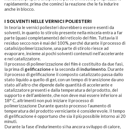
rapidamente, prima che cominci la reazione che le fa indurire
anche in blocco.
I SOLVENTI NELLE VERNICI POLIESTERI
In teoria le vernici poliesteri dovrebbero essere esenti da
solventi, in quanto lo stirolo presente nella miscela entra a far
parte (quasi completamente) del reticolo del film. Tuttavia il
residuo secco non è mai del 100%, perché durante il processo di
catalisi/polimerizzazione, una parte di stirolo riesce ad
evaporare, insieme ai pochi solventi contenuti nell’accelerante
e nel catalizzatore.
Il processo di polimerizzazione del film è costituito da due fasi,
la prima di
gelificazione
e la seconda di
indurimento
. Durante
il processo di gelificazione il composto catalizzato passa dallo
stato liquido a quello di gel, con un tempo di transizione da uno
stato all’altro che dipende dalle quantità di accelerante e
catalizzatore presenti e dalla temperatura del prodotto, del
supporto e dell’ambiente, che non deve mai essere inferiore ai
18° C, altrimenti non può iniziare il processo di
polimerizzazione Durante questo processo l’aumento di
temperatura del prodotto verniciante è considerevole. Il tempo
di gelificazione è opportuno che sia il più possibile intorno ai 20
minuti.
Durante la fase d’indurimento si ha ancora sviluppo di calore,