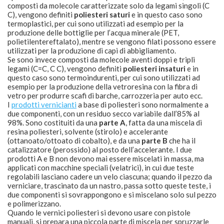
composti da molecole caratterizzate solo da legami singoli (C
C), vengono definiti
poliesteri saturi
e in questo caso sono
termoplastici, per cui sono utilizzati ad esempio per la
produzione delle bottiglie per l’acqua minerale (PET,
polietilentereftalato), mentre se vengono filati possono essere
utilizzati per la produzione di capi di abbigliamento.
Se sono invece composti da molecole aventi doppi e tripli
legami (C=C, C C), vengono definiti
poliesteri insaturi
e in
questo caso sono termoindurenti, per cui sono utilizzati ad
esempio per la produzione della vetroresina con la fibra di
vetro per produrre scafi di barche, carrozzeria per auto ecc.
I
prodotti vernicianti
a base di poliesteri sono normalmente a
due componenti, con un residuo secco variabile dall’85% al
98%. Sono costituiti da una
parte A
, fatta da una miscela di
resina poliesteri, solvente (stirolo) e accelerante
(ottanoato/ottoato di cobalto), e da una
parte B
che ha il
catalizzatore (perossido) al posto dell’accelerante. I due
prodotti A e B non devono mai essere miscelati in massa, ma
applicati con macchine speciali (velatrici), in cui due teste
regolabili lasciano cadere un velo ciascuna; quando il pezzo da
verniciare, trascinato da un nastro, passa sotto queste teste, i
due componenti si sovrappongono e si miscelano solo sul pezzo
e polimerizzano.
Quando le vernici poliesteri si devono usare con pistole
manuali, si prepara una piccola parte di miscela per spruzzarle