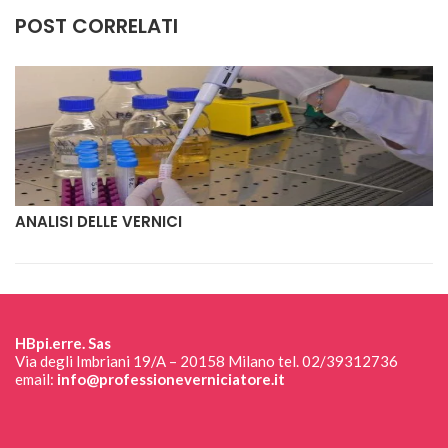
POST CORRELATI
ANALISI DELLE VERNICI
HBpi.erre. Sas
Via degli Imbriani 19/A – 20158 Milano tel. 02/39312736
email:
info@professioneverniciatore.it