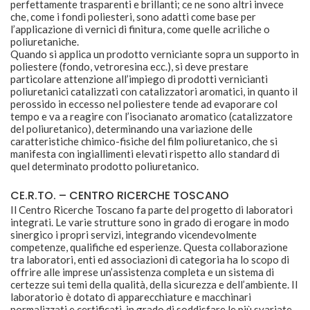
perfettamente trasparenti e brillanti; ce ne sono altri invece
che, come i fondi poliesteri, sono adatti come base per
l’applicazione di vernici di finitura, come quelle acriliche o
poliuretaniche.
Quando si applica un prodotto verniciante sopra un supporto in
poliestere (fondo, vetroresina ecc.), si deve prestare
particolare attenzione all’impiego di prodotti vernicianti
poliuretanici catalizzati con catalizzatori aromatici, in quanto il
perossido in eccesso nel poliestere tende ad evaporare col
tempo e va a reagire con l’isocianato aromatico (catalizzatore
del poliuretanico), determinando una variazione delle
caratteristiche chimico-fisiche del film poliuretanico, che si
manifesta con ingiallimenti elevati rispetto allo standard di
quel determinato prodotto poliuretanico.
CE.R.TO. – CENTRO RICERCHE TOSCANO
Il Centro Ricerche Toscano fa parte del progetto di laboratori
integrati. Le varie strutture sono in grado di erogare in modo
sinergico i propri servizi, integrando vicendevolmente
competenze, qualifiche ed esperienze. Questa collaborazione
tra laboratori, enti ed associazioni di categoria ha lo scopo di
offrire alle imprese un’assistenza completa e un sistema di
certezze sui temi della qualità, della sicurezza e dell’ambiente. Il
laboratorio è dotato di apparecchiature e macchinari
normalizzati e certificati, in grado di soddisfare le più svariate