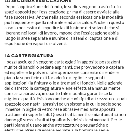
LA SECONDA ESSICCAZIONE
Dopo l’applicazione del fondo, le sedie vengono trasferite in
spazi appositi per l’essiccazione, prima di essere avviate alla
fase successiva. Anche nella seconda essiccazione la modalità
più frequente è quella naturale e ad aria calda. Anche in questo
caso la necessità di impedire la diffusione dei solventi che si
liberano nei locali di lavoro, impone che l’essiccazione abbia
luogo in aree separate e munite di sistemi di captazione e di
espulsione dei vapori di solventi.
LA CARTEGGIATURA
I pezzi asciugati vengono carteggiati in apposite postazioni
munite di banchi o pedane aspiranti, che provvedono a captare
ed espellere le polveri. Tale operazione consente di rendere
piana la superficie e di far aderire meglio le seguenti
applicazioni (la finitura o le altre mani di fondo). Nelle aziende
del distretto la carteggiatura viene effettuata manualmente
con carta abrasiva, in quanto tale modalità garantisce la
migliore qualità. Esistono anche alcuni tipi di attrezzature, quali
spazzole con nastri abrasivi ed un sistema in cui le sedie sono
immerse in biglie di vetro rese abrasive mediante appositi
trattamenti superficiali. Questi trattamenti semiautomatici non
danno gli stessi risultati qualitativi dei sistemi manuali. Per le
parti piane si usano anche attrezzature pneumatiche o
elettriche. Prima di essere avviate alla finitura le sedie