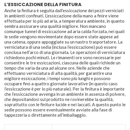
L’ESSICCAZIONE DELLA FINITURA
Anche la finitura è seguita dall’essiccazione dei pezzi verniciati
in ambienti confinati. L’essiccazione della mano a finire viene
effettuata per lo più ad aria, a temperatura ambiente, in quanto
sembra assicurare una qualità migliore. Non mancano
comunque tunnel di essiccazione ad aria calda forzata, nei quali
le sedie vengono movimentate dopo essere state appese ad
una catena, oppure appoggiate su un nastro trasportatore. La
verniciatura di una sedia (inclusa l’essiccazione) può essere
conclusa nell’arco di una giornata. Le operazioni di verniciatura
richiedono pochi minuti. Le rimanenti ore sono necessarie per
consentire le tre essiccazioni, ciascuna delle quali richiede un
tempo che varia da una ad alcune ore. Nelle aziende che
effettuano verniciatura di alta qualità, per garantire una
migliore essiccazione, i tempi sono più lunghi e possono
occupare fino a quattro giornate lavorative (in questo caso
l’essiccazione è per lo più naturale). Per la finitura è importante
che l’essiccazione avvenga in un ambiente in assenza di polvere,
che depositandosi sul prodotto ne rovinerebbe la qualità,
soprattutto con le finiture lucide e nei laccati. A questo punto le
sedie possono essere eventualmente avviate alla fase di
tappezzeria o direttamente all’imballaggio.