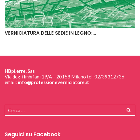
VERNICIATURA DELLE SEDIE IN LEGNO:…
HBpi.erre. Sas
Via degli Imbriani 19/A – 20158 Milano tel. 02/39312736
email:
info@professioneverniciatore.it
Seguici su Facebook