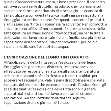
quale un’apparecchiatura irrora, a bassa pressione, il prodotto
attraverso una serie di ugelli. Il prodotto che non rimane sul
particolare ritorna al serbatoio di stoccaggio. La quantità di
tinta utilizzata con questa tecnica risulta minore rispetto alla
tinteggiatura per immersione. Per quanto concerne i prodotti,
si utilizzano sia “tinte all’acqua”, sia “a solvente”. Per i prodotti a
solvente sono utilizzati normalmente i sistemi a spruzzo. Nella
tinteggiatura ad immersione o “flow coating”, sia per la tutela
della salute del lavoratore (tale sistema implica una più diretta
esposizione dell’operatore), sia per prevenire il pericolo di
incendi, si utilizzano i prodotti ad acqua.
L’ESSICCAZIONE DEL LEGNO TINTEGGIATO
All’applicazione della tinta segue l’essiccazione del legno
tinteggiato. In genere, nel distretto, l’essiccazione viene
effettuata per esposizione naturale all’aria, a temperatura
ambiente. In alcuni casi si fa ricorso a tunnel riscaldati per
accelerare l’asciugatura. Vale la pena di sottolineare che, data
la natura dei prodotti che evaporano durante l’essiccazione, gli
spazi destinati all’essiccazione della tinta sono in genere
separati dai restanti locali di lavoro e dotati di sistemi di
aspirazione. All’applicazione della tinta fa seguito
l’applicazione di una o più mani di fondo.