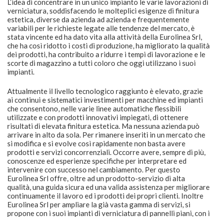
L’idea di concentrare in un unico impianto le varie lavorazioni di
verniciatura, soddisfacendo le molteplici esigenze di finitura
estetica, diverse da azienda ad azienda e frequentemente
variabili per le richieste legate alle tendenze del mercato, è
stata vincente ed ha dato vita alla attività della Eurolinea Srl,
che ha così ridotto i costi di produzione, ha migliorato la qualità
dei prodotti, ha contribuito a ridurre i tempi di lavorazione e le
scorte di magazzino a tutti coloro che oggi utilizzano i suoi
impianti.
Attualmente il livello tecnologico raggiunto è elevato, grazie
ai continui e sistematici investimenti per macchine ed impianti
che consentono, nelle varie linee automatiche flessibili
utilizzate e con prodotti innovativi impiegati, di ottenere
risultati di elevata finitura estetica. Ma nessuna azienda può
arrivare in alto da sola. Per rimanere inseriti in un mercato che
si modifica e si evolve così rapidamente non basta avere
prodotti e servizi concorrenziali. Occorre avere, sempre di più,
conoscenze ed esperienze specifiche per interpretare ed
intervenire con successo nel cambiamento. Per questo
Eurolinea Srl offre, oltre ad un prodotto-servizio di alta
qualità, una guida sicura ed una valida assistenza per migliorare
continuamente il lavoro ed i prodotti dei propri clienti. Inoltre
Eurolinea Srl per ampliare la già vasta gamma di servizi, si
propone con i suoi impianti di verniciatura di pannelli piani, con i