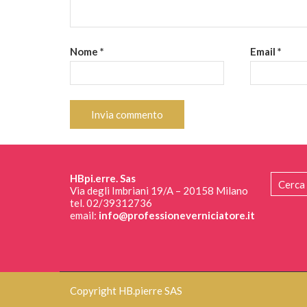
Nome
*
Email
*
HBpi.erre. Sas
Via degli Imbriani 19/A – 20158 Milano
tel. 02/39312736
email:
info@professioneverniciatore.it
Copyright HB.pierre SAS