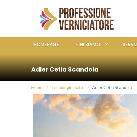
HOMEPAGE
CHI SIAMO
SERVIZ
Adler Cefla Scandola
Home
/
Tecnologie pulite
/
Adler Cefla Scandola