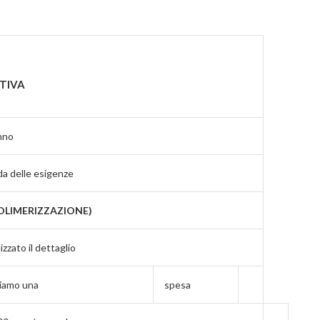
ATIVA
nno
da delle esigenze
POLIMERIZZAZIONE)
zzato il dettaglio
miamo una
spesa