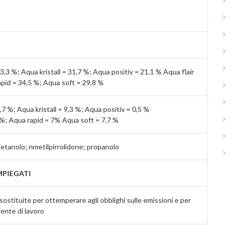
,3 %; Aqua kristall = 31,7 %; Aqua positiv = 21,1 % Aqua flair
apid = 34,5 %; Aqua soft = 29,8 %
7 %; Aqua kristall = 9,3 %; Aqua positiv = 0,5 %
7 %; Aqua rapid = 7% Aqua soft = 7,7 %
etanolo; nmetilpirrolidone; propanolo
MPIEGATI
sostituite per ottemperare agli obblighi sulle emissioni e per
iente di lavoro