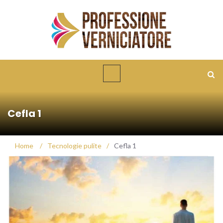
Cefla 1
Home
/
Tecnologie pulite
/
Cefla 1