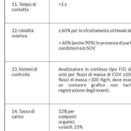
11. Tempo di
>1 s
contatto
12. Umidità
≤ 60% per lo sfruttamento ottimale de
relativa
> 60% (anche 90%) in presenza di part
condizioni e/o SOV
13. Sistemi di
Analizzatore in continuo tipo FID da
controllo
solo per flussi di massa di COV ≥10
flussi di massa <100 Kg/h, deve ess
un contaore grafico non taci
registrazione degli eventi.
14. Tasso di
12% per
carico
composti
organici
volatili. 25%