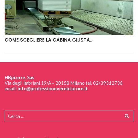
COME SCEGLIERE LA CABINA GIUSTA…
HBpi.erre. Sas
Via degli Imbriani 19/A – 20158 Milano tel. 02/39312736
email:
info@professioneverniciatore.it