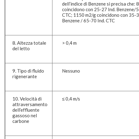
dell’indice di Benzene si precisa che:
coincidono con 25-27 Ind. Benzene/5
CTC; 1150 m
2
/g coincidono con 35-3
Benzene / 65-70 Ind. CTC
8. Altezza totale
> 0,4 m
del letto
9. Tipo di fluido
Nessuno
rigenerante
10. Velocità di
≤ 0,4 m/s
attraversamento
dell’effluente
gassoso nel
carbone