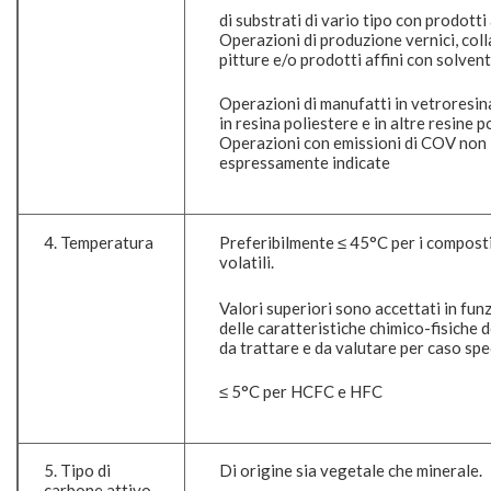
di substrati di vario tipo con prodotti
Operazioni di produzione vernici, colla
pitture e/o prodotti affini con solvent
Operazioni di manufatti in vetroresin
in resina poliestere e in altre resine p
Operazioni con emissioni di COV non
espressamente indicate
4. Temperatura
Preferibilmente ≤ 45°C per i composti
volatili.
Valori superiori sono accettati in fun
delle caratteristiche chimico-fisiche d
da trattare e da valutare per caso spec
≤ 5°C per HCFC e HFC
5. Tipo di
Di origine sia vegetale che minerale.
carbone attivo