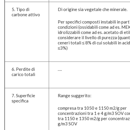
5. Tipo di
Di origine sia vegetale che minerale.
carbone attivo
Per specifici composti instabili in part
condizioni (ossidabili come ad es. ME
idrolizzabili come ad es. acetato di etil
considerare il livello di purezza (quant
ceneri totali ≤ 8% di cui solubili in aci
≤3%)
6. Perdite di
….
carico totali
7. Superficie
Range suggerito:
specifica
compresa tra 1050 e 1150 m
2
/g per
concentrazioni tra 1 e 4 g/m
3
SOV co
tra 1150 e 1350 m
2
/g per concentraz
g/m
3
SOV