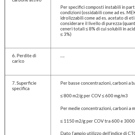
Per specifici composti instabili in part
condizioni (ossidabili come ad es. ME
idrolizzabili come ad es. acetato di etil
considerare il livello di purezza (quant
ceneri totali ≤ 8% di cui solubili in aci
≤ 3%)
6. Perdite di
….
carico
7. Superficie
Per basse concentrazioni, carboni a ba
specifica
≤ 800 m
2
/g per COV ≤ 600 mg/m
3
Per medie concentrazioni, carboni a m
≤ 1150 m
2
/g per COV tra 600 e 300
Dato l’ampio utilizzo dell’indice di CT