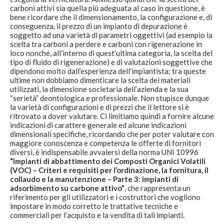
carboni attivi sia quella più adeguata al caso in questione, è
bene ricordare che il dimensionamento, la configurazione e, di
conseguenza, il prezzo di un impianto di depurazione è
soggetto ad una varietà di parametri oggettivi (ad esempio la
scelta tra carboni a perdere e carboni con rigenerazione in
loco nonché, all’interno di quest’ultima categoria, la scelta del
tipo di fluido di rigenerazione) e di valutazioni soggettive che
dipendono molto dall’esperienza dell’impiantista; tra queste
ultime non dobbiamo dimenticare la scelta dei materiali
utilizzati, la dimensione societaria dell’azienda e la sua
“serietà” deontologica e professionale. Non stupisce dunque
la varietà di configurazioni e di prezzi che il lettore si è
ritrovato a dover valutare. Ci limitiamo quindi a fornire alcune
indicazioni di carattere generale ed alcune indicazioni
dimensionali specifiche, ricordando che per poter valutare con
maggiore conoscenza e competenza le offerte di fornitori
diversi, è indispensabile avvalersi della norma UNI 10996
“Impianti di abbattimento dei Composti Organici Volatili
(VOC) – Criteri e requisiti per l’ordinazione, la fornitura, il
collaudo e la manutenzione – Parte 3: impianti di
adsorbimento su carbone attivo”
, che rappresenta un
riferimento per gli utilizzatori e i costruttori che vogliono
impostare in modo corretto le trattative tecniche e
commerciali per l’acquisto e la vendita di tali impianti.