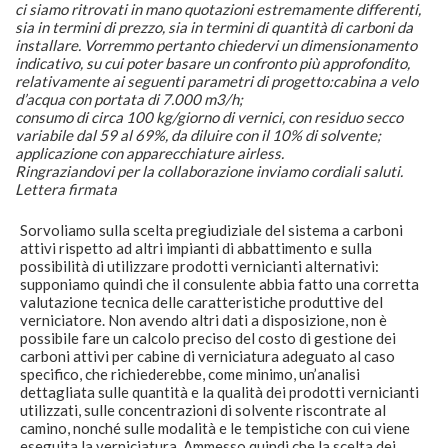
ci siamo ritrovati in mano quotazioni estremamente differenti,
sia in termini di prezzo, sia in termini di quantità di carboni da
installare. Vorremmo pertanto chiedervi un dimensionamento
indicativo, su cui poter basare un confronto più approfondito,
relativamente ai seguenti parametri di progetto:cabina a velo
d’acqua con portata di 7.000 m3/h;
consumo di circa 100 kg/giorno di vernici, con residuo secco
variabile dal 59 al 69%, da diluire con il 10% di solvente;
applicazione con apparecchiature airless.
Ringraziandovi per la collaborazione inviamo cordiali saluti.
Lettera firmata
Sorvoliamo sulla scelta pregiudiziale del sistema a carboni
attivi rispetto ad altri impianti di abbattimento e sulla
possibilità di utilizzare prodotti vernicianti alternativi:
supponiamo quindi che il consulente abbia fatto una corretta
valutazione tecnica delle caratteristiche produttive del
verniciatore. Non avendo altri dati a disposizione, non è
possibile fare un calcolo preciso del costo di gestione dei
carboni attivi per cabine di verniciatura adeguato al caso
specifico, che richiederebbe, come minimo, un’analisi
dettagliata sulle quantità e la qualità dei prodotti vernicianti
utilizzati, sulle concentrazioni di solvente riscontrate al
camino, nonché sulle modalità e le tempistiche con cui viene
eseguita la verniciatura. Ammesso quindi che la scelta dei