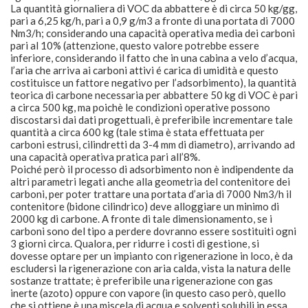
La quantità giornaliera di VOC da abbattere è di circa 50 kg/gg,
pari a 6,25 kg/h, pari a 0,9 g/m
3
a fronte di una portata di 7000
Nm
3
/h; considerando una capacità operativa media dei carboni
pari al 10% (attenzione, questo valore potrebbe essere
inferiore, considerando il fatto che in una cabina a velo d’acqua,
l’aria che arriva ai carboni attivi é carica di umidità e questo
costituisce un fattore negativo per l’adsorbimento), la quantità
teorica di carbone necessaria per abbattere 50 kg di VOC è pari
a circa 500 kg, ma poichè le condizioni operative possono
discostarsi dai dati progettuali, è preferibile incrementare tale
quantità a circa 600 kg (tale stima è stata effettuata per
carboni estrusi, cilindretti da 3-4 mm di diametro), arrivando ad
una capacità operativa pratica pari all’8%.
Poiché però il processo di adsorbimento non è indipendente da
altri parametri legati anche alla geometria del contenitore dei
carboni, per poter trattare una portata d’aria di 7000 Nm
3
/h il
contenitore (bidone cilindrico) deve alloggiare un minimo di
2000 kg di carbone. A fronte di tale dimensionamento, se i
carboni sono del tipo a perdere dovranno essere sostituiti ogni
3 giorni circa. Qualora, per ridurre i costi di gestione, si
dovesse optare per un impianto con rigenerazione in loco, è da
escludersi la rigenerazione con aria calda, vista la natura delle
sostanze trattate; è preferibile una rigenerazione con gas
inerte (azoto) oppure con vapore (in questo caso però, quello
che si ottiene è una miscela di acqua e solventi solubili in essa,