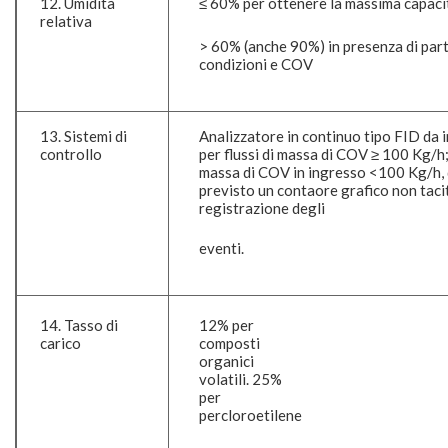
12. Umidità
≤ 60% per ottenere la massima capaci
relativa
> 60% (anche 90%) in presenza di part
condizioni e COV
13. Sistemi di
Analizzatore in continuo tipo FID da i
controllo
per flussi di massa di COV ≥ 100 Kg/h; 
massa di COV in ingresso <100 Kg/h,
previsto un contaore grafico non taci
registrazione degli
eventi.
14. Tasso di
12% per
carico
composti
organici
volatili. 25%
per
percloroetilene