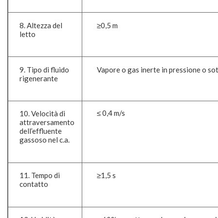
8. Altezza del
≥0,5 m
letto
9. Tipo di fluido
Vapore o gas inerte in pressione o so
rigenerante
≤ 0,4 m/s
10. Velocità di
attraversamento
dell’effluente
gassoso nel c.a.
11. Tempo di
≥1,5 s
contatto