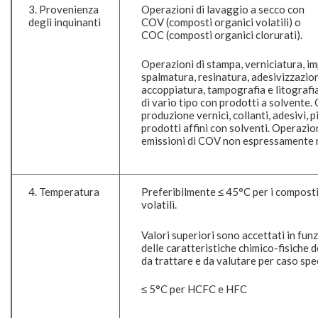
3. Provenienza
Operazioni di lavaggio a secco con
degli inquinanti
COV (composti organici volatili) o
COC (composti organici clorurati).
Operazioni di stampa, verniciatura, i
spalmatura, resinatura, adesivizzazio
accoppiatura, tampografia e litografia
di vario tipo con prodotti a solvente.
produzione vernici, collanti, adesivi, p
prodotti affini con solventi. Operazio
emissioni di COV non espressamente 
4. Temperatura
Preferibilmente ≤ 45°C per i composti
volatili.
Valori superiori sono accettati in fun
delle caratteristiche chimico-fisiche d
da trattare e da valutare per caso spec
≤ 5°C per HCFC e HFC