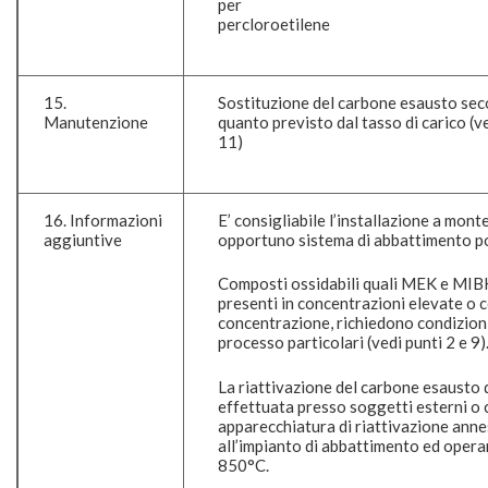
per
percloroetilene
15.
Sostituzione del carbone esausto se
Manutenzione
quanto previsto dal tasso di carico (v
11)
16. Informazioni
E’ consigliabile l’installazione a monte
aggiuntive
opportuno sistema di abbattimento po
Composti ossidabili quali MEK e MIBK
presenti in concentrazioni elevate o c
concentrazione, richiedono condizioni
processo particolari (vedi punti 2 e 9)
La riattivazione del carbone esausto
effettuata presso soggetti esterni o 
apparecchiatura di riattivazione ann
all’impianto di abbattimento ed oper
850°C.