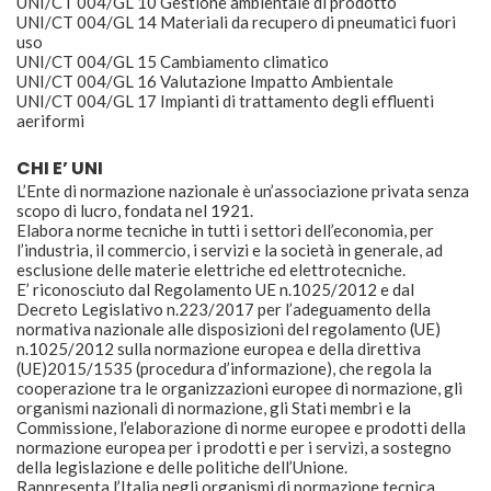
UNI/CT 004/GL 10 Gestione ambientale di prodotto
UNI/CT 004/GL 14 Materiali da recupero di pneumatici fuori
uso
UNI/CT 004/GL 15 Cambiamento climatico
UNI/CT 004/GL 16 Valutazione Impatto Ambientale
UNI/CT 004/GL 17 Impianti di trattamento degli effluenti
aeriformi
CHI E’ UNI
L’Ente di normazione nazionale è un’associazione privata senza
scopo di lucro, fondata nel 1921.
Elabora norme tecniche in tutti i settori dell’economia, per
l’industria, il commercio, i servizi e la società in generale, ad
esclusione delle materie elettriche ed elettrotecniche.
E’ riconosciuto dal Regolamento UE n.1025/2012 e dal
Decreto Legislativo n.223/2017 per l’adeguamento della
normativa nazionale alle disposizioni del regolamento (UE)
n.1025/2012 sulla normazione europea e della direttiva
(UE)2015/1535 (procedura d’informazione), che regola la
cooperazione tra le organizzazioni europee di normazione, gli
organismi nazionali di normazione, gli Stati membri e la
Commissione, l’elaborazione di norme europee e prodotti della
normazione europea per i prodotti e per i servizi, a sostegno
della legislazione e delle politiche dell’Unione.
Rappresenta l’Italia negli organismi di normazione tecnica