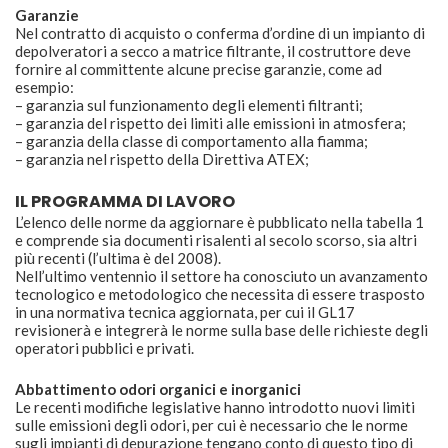
Garanzie
Nel contratto di acquisto o conferma d’ordine di un impianto di
depolveratori a secco a matrice filtrante, il costruttore deve
fornire al committente alcune precise garanzie, come ad
esempio:
– garanzia sul funzionamento degli elementi filtranti;
– garanzia del rispetto dei limiti alle emissioni in atmosfera;
– garanzia della classe di comportamento alla fiamma;
– garanzia nel rispetto della Direttiva ATEX;
IL PROGRAMMA DI LAVORO
L’elenco delle norme da aggiornare è pubblicato nella tabella 1
e comprende sia documenti risalenti al secolo scorso, sia altri
più recenti (l’ultima è del 2008).
Nell’ultimo ventennio il settore ha conosciuto un avanzamento
tecnologico e metodologico che necessita di essere trasposto
in una normativa tecnica aggiornata, per cui il GL17
revisionerà e integrerà le norme sulla base delle richieste degli
operatori pubblici e privati.
Abbattimento odori organici e inorganici
Le recenti modifiche legislative hanno introdotto nuovi limiti
sulle emissioni degli odori, per cui è necessario che le norme
sugli impianti di depurazione tengano conto di questo tipo di