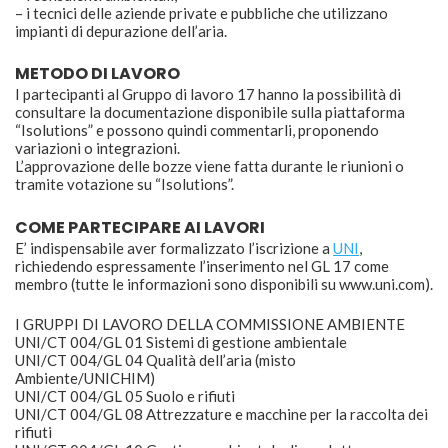
– i tecnici delle aziende private e pubbliche che utilizzano
impianti di depurazione dell’aria.
METODO DI LAVORO
I partecipanti al Gruppo di lavoro 17 hanno la possibilità di
consultare la documentazione disponibile sulla piattaforma
“Isolutions” e possono quindi commentarli, proponendo
variazioni o integrazioni.
L’approvazione delle bozze viene fatta durante le riunioni o
tramite votazione su “Isolutions”.
COME PARTECIPARE AI LAVORI
E’ indispensabile aver formalizzato l’iscrizione a
UNI
,
richiedendo espressamente l’inserimento nel GL 17 come
membro (tutte le informazioni sono disponibili su www.uni.com).
I GRUPPI DI LAVORO DELLA COMMISSIONE AMBIENTE
UNI/CT 004/GL 01 Sistemi di gestione ambientale
UNI/CT 004/GL 04 Qualità dell’aria (misto
Ambiente/UNICHIM)
UNI/CT 004/GL 05 Suolo e rifiuti
UNI/CT 004/GL 08 Attrezzature e macchine per la raccolta dei
rifiuti