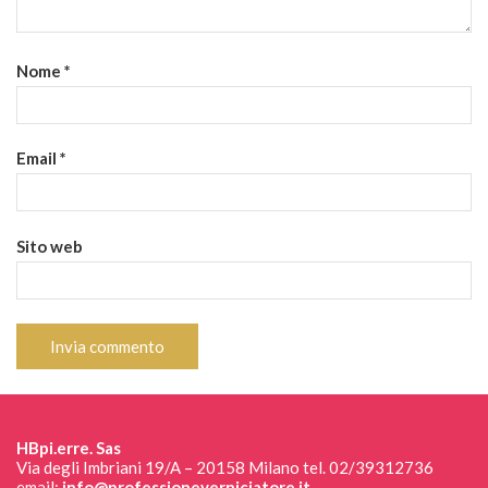
Nome
*
Email
*
Sito web
HBpi.erre. Sas
Via degli Imbriani 19/A – 20158 Milano tel. 02/39312736
email:
info@professioneverniciatore.it