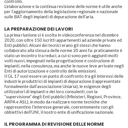
controllo.
L’elaborazione e la continua revisione delle norme è utile anche
per l’aggiornamento della legislazione regionale e nazionale
sulle BAT degli impianti di depurazione dell’aria.
LA PREPARAZIONE DEI LAVORI
La prima riunione si è svolta in videoconferenza nel dicembre
2020, con oltre 150 iscritti appartenenti ad aziende private ed
Enti pubblici. Alcuni dei tecnici erano gli stessi che hanno
collaborato alla stesura delle norme 20 anni fa: praticamente è
stato un incontro tra reduci, a cui si sono però aggiunti molti
volti nuovi, impegnati nella progettazione e costruzione di
impianti, nella consulenza, ma anche le nuove leve arrivate negli
Enti di autorizzazione e controllo delle emissioni.
Il GL 17 vuol essere un punto di confronto tra gli interessi delle
industrie produttrici di impianti di depurazione (rappresentate
formalmente dall’associazione Uniaria), le esigenze degli
utilizzatori di impianti e dei loro consulenti, con la
“supervisione” degli Enti pubblici (Ministeri, Regioni, Province,
ARPA e ASL), in modo da realizzare norme tecniche che
rappresentino l’interesse generale, coerentemente con gli
obbiettivi dell’UNI, il nostro ente di unificazione nazionale.
IL PROGRAMMA DI REVISIONE DELLE NORME