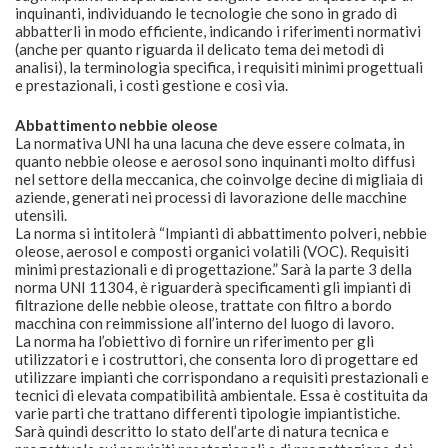
inquinanti, individuando le tecnologie che sono in grado di
abbatterli in modo efficiente, indicando i riferimenti normativi
(anche per quanto riguarda il delicato tema dei metodi di
analisi), la terminologia specifica, i requisiti minimi progettuali
e prestazionali, i costi gestione e così via.
Abbattimento nebbie oleose
La normativa UNI ha una lacuna che deve essere colmata, in
quanto nebbie oleose e aerosol sono inquinanti molto diffusi
nel settore della meccanica, che coinvolge decine di migliaia di
aziende, generati nei processi di lavorazione delle macchine
utensili.
La norma si intitolerà “Impianti di abbattimento polveri, nebbie
oleose, aerosol e composti organici volatili (VOC). Requisiti
minimi prestazionali e di progettazione.” Sarà la parte 3 della
norma UNI 11304, è riguarderà specificamenti gli impianti di
filtrazione delle nebbie oleose, trattate con filtro a bordo
macchina con reimmissione all’interno del luogo di lavoro.
La norma ha l’obiettivo di fornire un riferimento per gli
utilizzatori e i costruttori, che consenta loro di progettare ed
utilizzare impianti che corrispondano a requisiti prestazionali e
tecnici di elevata compatibilità ambientale. Essa è costituita da
varie parti che trattano differenti tipologie impiantistiche.
Sarà quindi descritto lo stato dell’arte di natura tecnica e