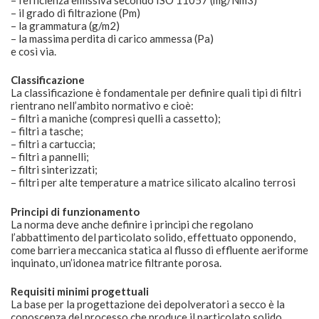
– il grado di filtrazione (Pm)
– la grammatura (g/m2)
– la massima perdita di carico ammessa (Pa)
e così via.
Classificazione
La classificazione è fondamentale per definire quali tipi di filtri
rientrano nell’ambito normativo e cioè:
– filtri a maniche (compresi quelli a cassetto);
– filtri a tasche;
– filtri a cartuccia;
– filtri a pannelli;
– filtri sinterizzati;
– filtri per alte temperature a matrice silicato alcalino terrosi
Principi di funzionamento
La norma deve anche definire i principi che regolano
l’abbattimento del particolato solido, effettuato opponendo,
come barriera meccanica statica al flusso di effluente aeriforme
inquinato, un’idonea matrice filtrante porosa.
Requisiti minimi progettuali
La base per la progettazione dei depolveratori a secco è la
conoscenza del processo che produce il particolato solido