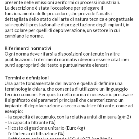
presente nelle emissioni aeriformi di processi industriali.
La descrizione è stata l’occasione per spiegare il
funzionamento delle procedure, che prevede l’analisi
dettagliata dello stato dell’arte di natura tecnica e progettuale
sui requisiti prestazionali e di progettazione degli impianti, in
particolare per quelli di depolverazione, un settore in cui
cambiano le norme.
Riferimenti normativi
Ogni norma deve rifarsi a disposizioni contenute in altre
pubblicazioni. I riferimenti normativi devono essere citati nei
punti appropriati del testo e puntualmente elencati
Termini e definizioni
Una parte fondamentale del lavoro è quella di definire una
terminologia chiara, che consenta di utilizzare un linguaggio
tecnico comune. Per questo nella norma è necessario precisare
il significato dei parametri principali che caratterizzano un
impianto di depolverazione a secco a matrice filtrante, come ad
esempio:
– la capacità di accumulo, con la relativa unità di misura (g/m2)
– la capacità filtrante (%)
– il costo di gestione unitario (Euro/kg)
– l’efficienza di filtrazione (%)
– l’efficienza emissiva secondo ISO 11057 (mg/Nm3)