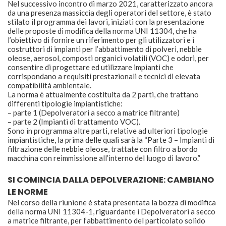
Nel successivo incontro di marzo 2021, caratterizzato ancora
da una presenza massiccia degli operatori del settore, è stato
stilato il programma dei lavori, iniziati con la presentazione
delle proposte di modifica della norma UNI 11304, che ha
l’obiettivo di fornire un riferimento per gli utilizzatori e i
costruttori di impianti per l’abbattimento di polveri, nebbie
oleose, aerosol, composti organici volatili (VOC) e odori, per
consentire di progettare ed utilizzare impianti che
corrispondano a requisiti prestazionali e tecnici di elevata
compatibilità ambientale.
La norma è attualmente costituita da 2 parti, che trattano
differenti tipologie impiantistiche:
– parte 1 (Depolveratori a secco a matrice filtrante)
– parte 2 (Impianti di trattamento VOC).
Sono in programma altre parti, relative ad ulteriori tipologie
impiantistiche, la prima delle quali sarà la “Parte 3 – Impianti di
filtrazione delle nebbie oleose, trattate con filtro a bordo
macchina con reimmissione all’interno del luogo di lavoro.”
SI COMINCIA DALLA DEPOLVERAZIONE: CAMBIANO
LE NORME
Nel corso della riunione è stata presentata la bozza di modifica
della norma UNI 11304-1, riguardante i Depolveratori a secco
a matrice filtrante, per l’abbattimento del particolato solido