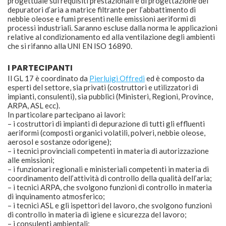
progettuale sui requisiti prestazionali e di progettazione dei
depuratori d’aria a matrice filtrante per l’abbattimento di
nebbie oleose e fumi presenti nelle emissioni aeriformi di
processi industriali. Saranno escluse dalla norma le applicazioni
relative al condizionamento ed alla ventilazione degli ambienti
che si rifanno alla UNI EN ISO 16890.
I PARTECIPANTI
Il GL 17 è coordinato da
Pierluigi Offredi
ed è composto da
esperti del settore, sia privati (costruttori e utilizzatori di
impianti, consulenti), sia pubblici (Ministeri, Regioni, Province,
ARPA, ASL ecc).
In particolare partecipano ai lavori:
– i costruttori di impianti di depurazione di tutti gli effluenti
aeriformi (composti organici volatili, polveri, nebbie oleose,
aerosol e sostanze odorigene);
– i tecnici provinciali competenti in materia di autorizzazione
alle emissioni;
– i funzionari regionali e ministeriali competenti in materia di
coordinamento dell’attività di controllo della qualità dell’aria;
– i tecnici ARPA, che svolgono funzioni di controllo in materia
di inquinamento atmosferico;
– i tecnici ASL e gli ispettori del lavoro, che svolgono funzioni
di controllo in materia di igiene e sicurezza del lavoro;
– i consulenti ambientali;