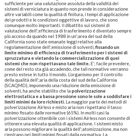
sufficiente per una valutazione assoluta della validità dei
sistemi di verniciatura in quanto non prende in considerazione
altre variabili come la qualità di finitura, i tempi di applicazione
dei prodotti e le condizioni oggettive di lavoro, che sono
comunque molto importanti. Il dibattito sui sistemi di
valutazione dell’;efficienza di trasferimento é diventato sempre
più acceso da quando nel 1988 in un’;area del sud della
California sono state emanate leggi relative alla
regolamentazione dell’;emissione di solventi,
fissando un
limite minimo di efficienza di trasferimento per i sistemi di
spruzzatura e vietando la commercializzazione di quei
sistemi che non rispettavano tale limite.
E’; facile prevedere,
come del resto sta già accadendo, che tali normative verranno
presto estese in tutto il mondo. L’organismo per il controllo
della qualità dell’;aria della costa del sud della California
(SCAQMD), imponendo una riduzione della emissione di
solventi, ha anche stabilito che la
polverizzazione
elettrostatica e a bassa pressione sono le sole a soddisfare i
limiti minimi da loro richiesti.
La maggior parte dei metodi di
polverizzazione Airless e misto aria non rispettano il tasso
minimo fissato dalle normative (65%). In molti casi la
polverizzazione ottenibile con i sistemi Airless non consente di
ottenere una elevata qualità di applicazione. I sistemi misto
aria possono migliorare la qualità dell’;atomizzazione, ma non
rientrano nei limiti minimi fissati dalla normativa. La