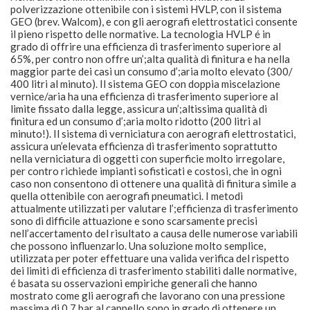
polverizzazione ottenibile con i sistemi HVLP, con il sistema
GEO (brev. Walcom), e con gli aerografi elettrostatici consente
il pieno rispetto delle normative. La tecnologia HVLP é in
grado di offrire una efficienza di trasferimento superiore al
65%, per contro non offre un’;alta qualità di finitura e ha nella
maggior parte dei casi un consumo d’;aria molto elevato (300/
400 litri al minuto). Il sistema GEO con doppia miscelazione
vernice/aria ha una efficienza di trasferimento superiore al
limite fissato dalla legge, assicura un’;altissima qualità di
finitura ed un consumo d’;aria molto ridotto (200 litri al
minuto!). Il sistema di verniciatura con aerografi elettrostatici,
assicura un’elevata efficienza di trasferimento soprattutto
nella verniciatura di oggetti con superficie molto irregolare,
per contro richiede impianti sofisticati e costosi, che in ogni
caso non consentono di ottenere una qualità di finitura simile a
quella ottenibile con aerografi pneumatici. I metodi
attualmente utilizzati per valutare l’;efficienza di trasferimento
sono di difficile attuazione e sono scarsamente precisi
nell’accertamento del risultato a causa delle numerose variabili
che possono influenzarlo. Una soluzione molto semplice,
utilizzata per poter effettuare una valida verifica del rispetto
dei limiti di efficienza di trasferimento stabiliti dalle normative,
é basata su osservazioni empiriche generali che hanno
mostrato come gli aerografi che lavorano con una pressione
massima di 0.7 bar al cappello sono in grado di ottenere un