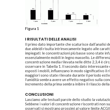
Figura 1
I RISULTATI DELLE ANALISI
Il primo dato importante che scaturisce dall’analisi de
due aldeidi risulta intrinsecamente legato alle caratte
impiegati: le concentrazioni più basse sono state infat
essenzialmente mobili in legno massello. Le differenze
concentrazione media rilevata nelle ditte 2,3,4 è circ
osservare in Tabella 1. Il secondo dato interessante è
esposti i mobili, influenzano in modo significativo il
maggiori sono state rilevate durante il periodo esti
l’umidità sembra avere un effetto negativo sulla con
incremento della prima sembra inibire il rilascio della
CONCLUSIONI
Lasciamo alle testuali parole dello studio la valutazio
Sebbene i valori di concentrazione riscontrati non sup
osservati si mostrano prossimi al valore limite ACG