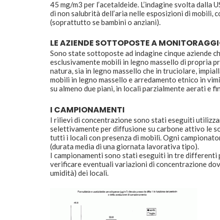
45 mg/m3 per l’acetaldeide. L’indagine svolta dalla U
di non salubrità dell’aria nelle esposizioni di mobili, c
(soprattutto se bambini o anziani).
LE AZIENDE SOTTOPOSTE A MONITORAGG
Sono state sottoposte ad indagine cinque aziende ch
esclusivamente mobili in legno massello di propria pr
natura, sia in legno massello che in truciolare, impia
mobili in legno massello e arredamento etnico in vimi
su almeno due piani, in locali parzialmente aerati e fine
I CAMPIONAMENTI
I rilievi di concentrazione sono stati eseguiti utili
selettivamente per diffusione su carbone attivo le sos
tutti i locali con presenza di mobili. Ogni campionat
(durata media di una giornata lavorativa tipo).
I campionamenti sono stati eseguiti in tre differenti p
verificare eventuali variazioni di concentrazione dov
umidità) dei locali.