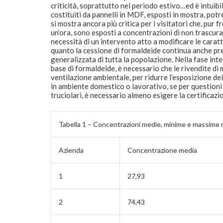
criticità, soprattutto nel periodo estivo…ed è intuibi
costituiti da pannelli in MDF, esposti in mostra, pot
si mostra ancora più critica per i visitatori che, pur
un’ora, sono esposti a concentrazioni di non trascur
necessità di un intervento atto a modificare le caratte
quanto la cessione di formaldeide continua anche press
generalizzata di tutta la popolazione. Nella fase inter
base di formaldeide, è necessario che le rivendite di 
ventilazione ambientale, per ridurre l’esposizione dei
in ambiente domestico o lavorativo, se per questioni
truciolari, è necessario almeno esigere la certificazi
Tabella 1 – Concentrazioni medie, minime e massime r
Azienda
Concentrazione media
1
27,93
2
74,43