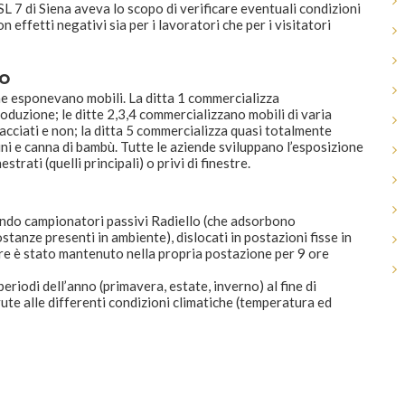
SL 7 di Siena aveva lo scopo di verificare eventuali condizioni
on effetti negativi sia per i lavoratori che per i visitatori
IO
e esponevano mobili. La ditta 1 commercializza
oduzione; le ditte 2,3,4 commercializzano mobili di varia
llacciati e non; la ditta 5 commercializza quasi totalmente
ni e canna di bambù. Tutte le aziende sviluppano l’esposizione
strati (quelli principali) o privi di finestre.
zzando campionatori passivi Radiello (che adsorbono
tanze presenti in ambiente), dislocati in postazioni fisse in
ore è stato mantenuto nella propria postazione per 9 ore
eriodi dell’anno (primavera, estate, inverno) al fine di
ute alle differenti condizioni climatiche (temperatura ed