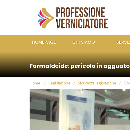
HOMEPAGE
CHI SIAMO
SERVIZ
Formaldeide: pericolo in agguato 
Home
/
Legislazione
/
Sicurezza legislazione
/
Com