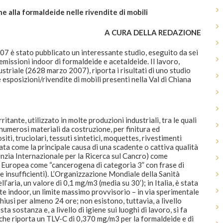
 alla formaldeide nelle rivendite di mobili
A CURA DELLA REDAZIONE
 2007 è stato pubblicato un interessante studio, eseguito da sei
emissioni indoor di formaldeide e acetaldeide. Il lavoro,
triale (2628 marzo 2007), riporta i risultati di uno studio
e esposizioni/rivendite di mobili presenti nella Val di Chiana
itante, utilizzato in molte produzioni industriali, tra le quali
; numerosi materiali da costruzione, per finitura ed
i, truciolari, tessuti sintetici, moquettes, rivestimenti
icata come la principale causa di una scadente o cattiva qualità
genzia Internazionale per la Ricerca sul Cancro) come
à Europea come “cancerogena di categoria 3” con frase di
ve insufficienti). L’Organizzazione Mondiale della Sanità
’aria, un valore di 0,1 mg/m3 (media su 30’); in Italia, è stata
te indoor, un limite massimo provvisorio – in via sperimentale
chiusi per almeno 24 ore; non esistono, tuttavia, a livello
a sostanza e, a livello di igiene sui luoghi di lavoro, si fa
 che riporta un TLV-C di 0,370 mg/m3 per la formaldeide e di