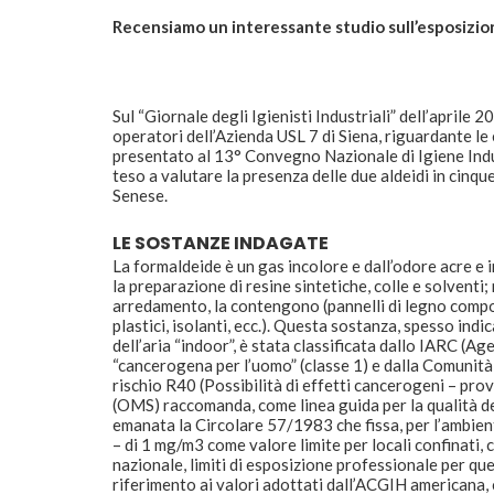
Recensiamo un interessante studio sull’esposizione
Sul “Giornale degli Igienisti Industriali” dell’aprile
operatori dell’Azienda USL 7 di Siena, riguardante le 
presentato al 13° Convegno Nazionale di Igiene Indus
teso a valutare la presenza delle due aldeidi in cinqu
Senese.
LE SOSTANZE INDAGATE
La formaldeide è un gas incolore e dall’odore acre e irr
la preparazione di resine sintetiche, colle e solventi
arredamento, la contengono (pannelli di legno composit
plastici, isolanti, ecc.). Questa sostanza, spesso ind
dell’aria “indoor”, è stata classificata dallo IARC (A
“cancerogena per l’uomo” (classe 1) e dalla Comunit
rischio R40 (Possibilità di effetti cancerogeni – pro
(OMS) raccomanda, come linea guida per la qualità dell
emanata la Circolare 57/1983 che fissa, per l’ambien
– di 1 mg/m3 come valore limite per locali confinati, 
nazionale, limiti di esposizione professionale per quest
riferimento ai valori adottati dall’ACGIH americana,