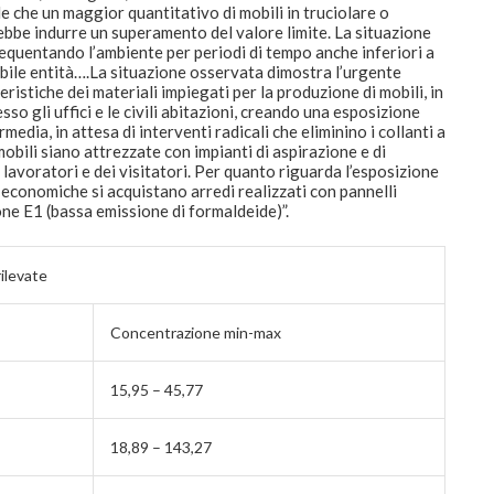
le che un maggior quantitativo di mobili in truciolare o
rebbe indurre un superamento del valore limite. La situazione
 frequentando l’ambiente per periodi di tempo anche inferiori a
abile entità….La situazione osservata dimostra l’urgente
ristiche dei materiali impiegati per la produzione di mobili, in
o gli uffici e le civili abitazioni, creando una esposizione
media, in attesa di interventi radicali che eliminino i collanti a
mobili siano attrezzate con impianti di aspirazione e di
 lavoratori e dei visitatori. Per quanto riguarda l’esposizione
 economiche si acquistano arredi realizzati con pannelli
one E1 (bassa emissione di formaldeide)”.
ilevate
Concentrazione min-max
15,95 – 45,77
18,89 – 143,27