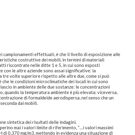
i campionamenti effettuati, è che il livello di esposizione alle
ristiche costruttive dei mobili, in termini di materiali
ti riscontrate nelle ditte 1 e 5, in cui sono esposti
 con le altre aziende sono assai significative: la
a tre volte superiore rispetto alle altre due, come si può
 che le condizioni microclimatiche dei locali in cui sono
 rilascio in ambiente delle due sostanze: le concentrazioni
vo, quando la temperatura ambiente è più elevata; viceversa,
centrazione di formaldeide aerodispersa, nel senso che un
 seconda dai mobili.
ne sintetica dei risultati delle indagini.
erino mai i valori limite di riferimento, “…i valori massimi
IH di 0,370 mg/m3, mettendo in evidenza una situazione di