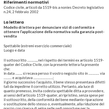
Riferimenti normativi
Codice civile, articoli da 1519-bis a nonies Decreto legislativo
n.24, 2 febbraio 2002
La lettera
Modello di lettera per denunciare vizi di conformità e
ottenere l’applicazione della normativa sulla garanzia post-
vendita
Spettabile (estremi esercizio commerciale)
Luogo e data
Il sottoscritto ……….., nel rispetto dei termini ex articolo 1519-
quater del Codice Civile, con la presente lettera fa presente
che:
in data …….. si recava persso il vostro negozio sito in ………… via
……… e acquistava ………………….;
il giorno successivo l’acquisto, il bene stesso presentava difetti
tali da impedirne il corretto utilizzo. Pertanto, ala luce di
quanto premesso, invita codesta spettabile ditta a provvedere,
ai sensi dell’articolo 1519-quater, al ripristino, senza spese per
il sottoscritto, della conformità del bene mediante riparazione
o sostituzione dello stesso o, eventualmente, alla riduzione del
prezzo con riserva di agire nelle sedi opportune per la