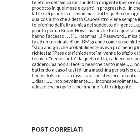
telefono dell’amica del suddetto dirigente (per ore n
prodotto in quel mese e quanti in progressivo…in che l
latte e di prodotto… insomma c’ tutto quello che ogni
qualcos’altro che a detto Capocentro viene sempre in
telefonino dell’altra amica del suddetto dirigente…qu
pronto per un Know-How …ma anche tutto quello che s
hanno l’accesso . . . !” …insomma …i Password… mica ce 
fa ad un terminale di un IBM grande come un seminter
“stop and go”, che probabilmente aveva pi o meno gli
richiesta: “Pass del richiedente” mi venne lo sfizio di
tecnico, “neoassunto” da quella ditta, caddero in mano
caddero..ma non si fecero neanche tanto male… … not
battendo a caso i tasti di una macchina per scrivere
Leone Tolstoi… …io dissi solo che stessero attenti…
…dissi … …incolpevolmente… …inconsapevolmente… … 
adesso che proprio l che m’hanno fatto dirigente…
POST CORRELATI