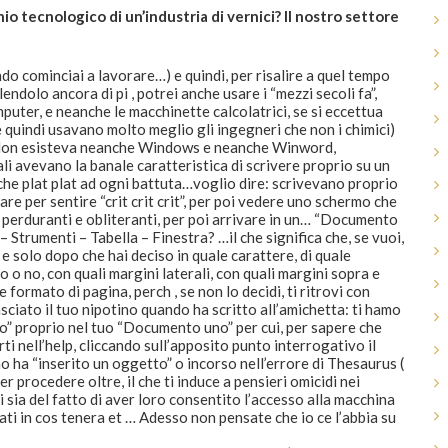
io tecnologico di un’industria di vernici? Il nostro settore
do cominciai a lavorare…) e quindi, per risalire a quel tempo
volendolo ancora di pi , potrei anche usare i “mezzi secoli fa”,
uter, e neanche le macchinette calcolatrici, se si eccettua
 quindi usavano molto meglio gli ingegneri che non i chimici)
a. Non esisteva neanche Windows e neanche Winword,
li avevano la banale caratteristica di scrivere proprio su un
che plat plat ad ogni battuta…voglio dire: scrivevano proprio
e per sentire “crit crit crit”, per poi vedere uno schermo che
re perduranti e obliteranti, per poi arrivare in un… “Documento
– Strumenti – Tabella – Finestra? …il che significa che, se vuoi,
solo dopo che hai deciso in quale carattere, di quale
o o no, con quali margini laterali, con quali margini sopra e
 formato di pagina, perch , se non lo decidi, ti ritrovi con
lasciato il tuo nipotino quando ha scritto all’amichetta: ti hamo
o” proprio nel tuo “Documento uno” per cui, per sapere che
ti nell’help, cliccando sull’apposito punto interrogativo il
o ha “inserito un oggetto” o incorso nell’errore di Thesaurus (
er procedere oltre, il che ti induce a pensieri omicidi nei
i sia del fatto di aver loro consentito l’accesso alla macchina
ati in cos tenera et … Adesso non pensate che io ce l’abbia su