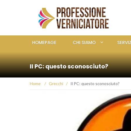
HOMEPAGE
CHI SIAMO
SERVIZ
Il PC: questo sconosciuto?
Home
/
Grecchi
/
Il PC: questo sconosciuto?