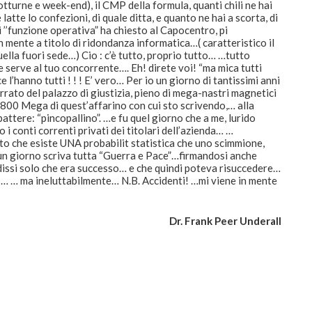
otturne e week-end), il CMP della formula, quanti chili ne hai
atte lo confezioni, di quale ditta, e quanto ne hai a scorta, di
 ’’funzione operativa” ha chiesto al Capocentro, pi
 mente a titolo di ridondanza informatica…( caratteristico il
ella fuori sede…) Cio : c’è tutto, proprio tutto… …tutto
erve al tuo concorrente…. Eh! direte voi! “ma mica tutti
l’hanno tutti ! ! ! E’ vero… Per io un giorno di tantissimi anni
rato del palazzo di giustizia, pieno di mega-nastri magnetici
 800 Mega di quest’affarino con cui sto scrivendo,… alla
 battere: “pincopallino”. …e fu quel giorno che a me, lurido
 i conti correnti privati dei titolari dell’azienda… …
o che esiste UNA probabilit statistica che uno scimmione,
, un giorno scriva tutta “Guerra e Pace”…firmandosi anche
dissi solo che era successo… e che quindi poteva risuccedere…
… ma ineluttabilmente… N.B. Accidenti! …mi viene in mente
Dr. Frank Peer Underall