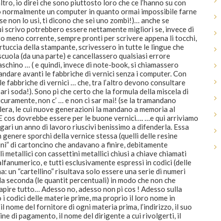
altro, io direi che sono piuttosto loro che ce l’hanno su con
so normalmente un computer in quanto ormai impossibile farne
e non lo usi, ti dicono che sei uno zombi!)… anche se
ui scrivo potrebbero essere nettamente migliori se, invece di
meno corrente, sempre pronti per scrivere appena li tocchi,
tuccia della stampante, scrivessero in tutte le lingue che
 scuola (da una parte) e cancellassero qualsiasi errore
aschino … ( e quindi, invece di note-book, si chiamassero
dare avanti le fabbriche di vernici senza i computer. Con
le fabbriche di vernici … che, tra l’altro devono consultare
ari soda!). Sono pi che certo che la formula della miscela di
curamente, non c’ … e non ci sar mai! (se la tramandano
elera, le cui nuove generazioni la mandano a memoria al
 cos dovrebbe essere per le buone vernici…. …e qui arriviamo
gari un anno di lavoro riuscivi benissimo a difenderla. Essa
n genere sporchi della vernice stessa (quelli delle resine
ini” di cartoncino che andavano a finire, debitamente
 metallici con cassettini metallici chiusi a chiave chiamati
 alfanumerico, e tutti esclusivamente espressi in codici (delle
a: un “cartellino” risultava solo essere una serie di numeri
ulla seconda (le quantit percentuali) in modo che non che
capire tutto… Adesso no, adesso non pi cos ! Adesso sulla
 i codici delle materie prime, ma proprio il loro nome in
 nome del fornitore di ogni materia prima, l’indirizzo, il suo
mine di pagamento, il nome del dirigente a cui rivolgerti, il