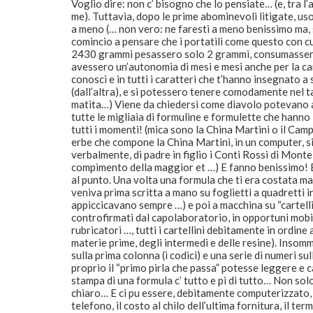
Voglio dire: non c’ bisogno che lo pensiate… (e, tra l’
me). Tuttavia, dopo le prime abominevoli litigate, u
a meno (… non vero: ne faresti a meno benissimo ma, s
comincio a pensare che i portatili come questo con c
2430 grammi pesassero solo 2 grammi, consumassero 
avessero un’autonomia di mesi e mesi anche per la car
conosci e in tutti i caratteri che t’hanno insegnato a
(dall’altra), e si potessero tenere comodamente nel t
matita…) Viene da chiedersi come diavolo potevano an
tutte le migliaia di formuline e formulette che hanno 
tutti i momenti! (mica sono la China Martini o il Camp
erbe che compone la China Martini, in un computer, si
verbalmente, di padre in figlio i Conti Rossi di Mont
compimento della maggior et …) E fanno benissimo! E
al punto. Una volta una formula che ti era costata ma
veniva prima scritta a mano su foglietti a quadretti i
appiccicavano sempre …) e poi a macchina su “cartell
controfirmati dal capolaboratorio, in opportuni mobili
rubricatori …, tutti i cartellini debitamente in ordine
materie prime, degli intermedi e delle resine). Insomm
sulla prima colonna (i codici) e una serie di numeri s
proprio il “primo pirla che passa” potesse leggere e 
stampa di una formula c’ tutto e pi di tutto… Non solo
chiaro… E ci pu essere, debitamente computerizzato, il
telefono, il costo al chilo dell’ultima fornitura, il ter