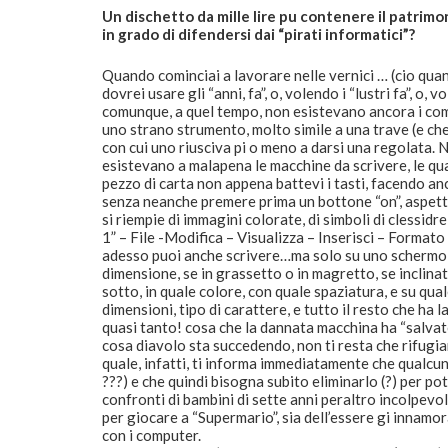
Un dischetto da mille lire pu contenere il patrimon
in grado di difendersi dai “pirati informatici”?
Quando cominciai a lavorare nelle vernici … (cio quan
dovrei usare gli “anni, fa”, o, volendo i “lustri fa”, o, 
comunque, a quel tempo, non esistevano ancora i comp
uno strano strumento, molto simile a una trave (e che
con cui uno riusciva pi o meno a darsi una regolat
esistevano a malapena le macchine da scrivere, le qua
pezzo di carta non appena battevi i tasti, facendo an
senza neanche premere prima un bottone “on”, aspettar
si riempie di immagini colorate, di simboli di clessid
1” – File -Modifica – Visualizza – Inserisci – Formato 
adesso puoi anche scrivere…ma solo su uno schermo e 
dimensione, se in grassetto o in magretto, se inclinat
sotto, in quale colore, con quale spaziatura, e su quale
dimensioni, tipo di carattere, e tutto il resto che ha 
quasi tanto! cosa che la dannata macchina ha “salvat
cosa diavolo sta succedendo, non ti resta che rifugiar
quale, infatti, ti informa immediatamente che qualcun
???) e che quindi bisogna subito eliminarlo (?) per pot
confronti di bambini di sette anni peraltro incolpevol
per giocare a “Supermario”, sia dell’essere gi innamor
con i computer.