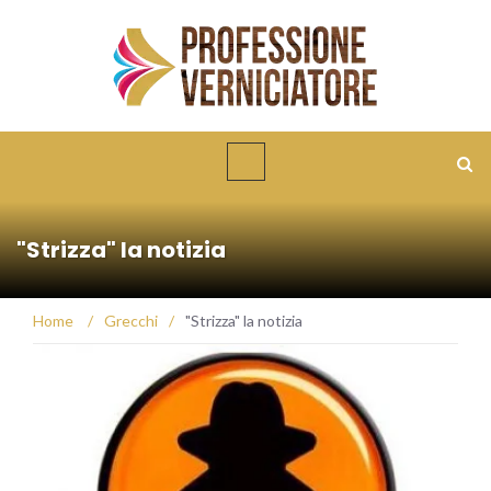
"Strizza" la notizia
Home
/
Grecchi
/
"Strizza" la notizia