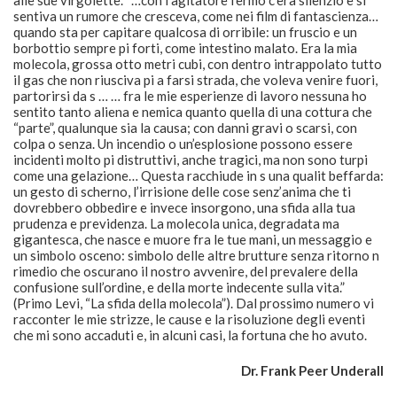
sentiva un rumore che cresceva, come nei film di fantascienza…
quando sta per capitare qualcosa di orribile: un fruscio e un
borbottio sempre pi forti, come intestino malato. Era la mia
molecola, grossa otto metri cubi, con dentro intrappolato tutto
il gas che non riusciva pi a farsi strada, che voleva venire fuori,
partorirsi da s … … fra le mie esperienze di lavoro nessuna ho
sentito tanto aliena e nemica quanto quella di una cottura che
“parte”, qualunque sia la causa; con danni gravi o scarsi, con
colpa o senza. Un incendio o un’esplosione possono essere
incidenti molto pi distruttivi, anche tragici, ma non sono turpi
come una gelazione… Questa racchiude in s una qualit beffarda:
un gesto di scherno, l’irrisione delle cose senz’anima che ti
dovrebbero obbedire e invece insorgono, una sfida alla tua
prudenza e previdenza. La molecola unica, degradata ma
gigantesca, che nasce e muore fra le tue mani, un messaggio e
un simbolo osceno: simbolo delle altre brutture senza ritorno n
rimedio che oscurano il nostro avvenire, del prevalere della
confusione sull’ordine, e della morte indecente sulla vita.”
(Primo Levi, “La sfida della molecola”). Dal prossimo numero vi
racconter le mie strizze, le cause e la risoluzione degli eventi
che mi sono accaduti e, in alcuni casi, la fortuna che ho avuto.
Dr. Frank Peer Underall