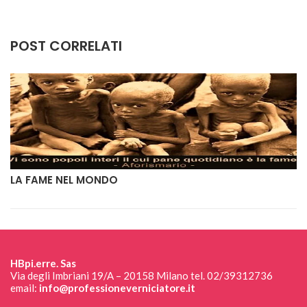
POST CORRELATI
LA FAME NEL MONDO
HBpi.erre. Sas
Via degli Imbriani 19/A – 20158 Milano tel. 02/39312736
email:
info@professioneverniciatore.it