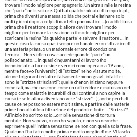
trovare il modo migliore per spegnerlo. Un’altra simile la resina
che “parte” nel reattore. Qui hai qualche minuto di tempo in pi ,
prima che diventi una massa solida che potrai eliminare solo
molti giorni dopo a colpi di martello pneumatico….(o addirittura
prima che il reattore scoppi); allora devi trovare il modo
migliore per fermare la reazione, o il modo migliore per
scaricare la resina “da qualche parte” e salvare il reattore … In
questo caso la causa quasi sempre un banale errore di carico di
una materia prima, o un madornale errore di conduzione
tecnica… Non vi dico cosa succede quando “parte” un
polisocianato…. In quasi cinquantanni di lavoro (ho
incominciato a fare resine e vernici come operaio a 19 anni,
mentre facevo l’universit ) di “strizze” ne ho vissute molte,
alcune folgoranti ed altre falsamente meno gravi; infatti ci
sono le “strizze striscianti”: quelle chenon iniziano neppure
come tali, ma che nascono come un raffreddore e maturano nel
tempo come malattie incurabili di cui continui a non capire la
causa (e solo allora diventano vere “strizze”…), anche perch di
cause ce ne possono essere moltissime, a partire dalle materie
prime fino all’ultima filtrazione del prodotto finito… “Strizza”?
All’inizio ho scritto solo…orribile sensazione di tortura
mentale. Non sapevo, o non ho saputo, o non so neanche
esprimere quell’ intima sensazione, se non con quella sola frase.
Qualcuno l’ha fatto molto prima e molto meglio di me. Vi lascio
alle sue virgolette. “…con l’agitatore fermo c’era silenzio e si