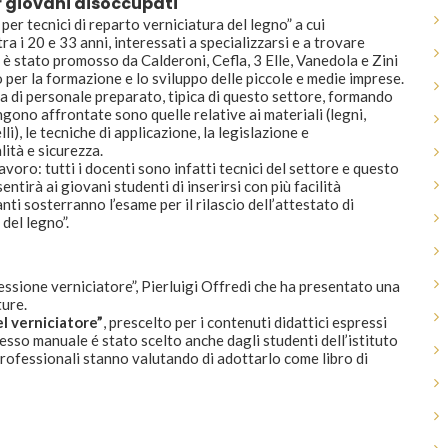
r giovani disoccupati
per tecnici di reparto verniciatura del legno” a cui
 i 20 e 33 anni, interessati a specializzarsi e a trovare
o è stato promosso da Calderoni, Cefla, 3 Elle, Vanedola e Zini
 per la formazione e lo sviluppo delle piccole e medie imprese.
nza di personale preparato, tipica di questo settore, formando
ngono affrontate sono quelle relative ai materiali (legni,
li), le tecniche di applicazione, la legislazione e
lità e sicurezza.
avoro: tutti i docenti sono infatti tecnici del settore e questo
ntirà ai giovani studenti di inserirsi con più facilità
anti sosterranno l’esame per il rilascio dell’attestato di
 del legno”.
fessione verniciatore”, Pierluigi Offredi che ha presentato una
ture.
el verniciatore”
, prescelto per i contenuti didattici espressi
tesso manuale é stato scelto anche dagli studenti dell’istituto
professionali stanno valutando di adottarlo come libro di