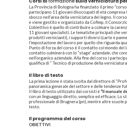
Corsi di
formazione
sulla verniciatura pe
La Provincia di Bologna ha finanziato il primo “corso 
partecipano 11 giovani disoccupati di età compresa tra
sbocco nell’area della verniciatura del legno. Il cors
e viene gestito e organizzato da Cofimp, il Consorzio
L’obiettivo è quello di contribuire a colmare la care
11 giovani specialisti. Le tematiche principali che ve
prodotti vernicianti), i supporti diversi (carte e pannel
l’impostazione del lavoro per quello che riguarda qua
Punto di forza del corso è il contatto col mondo del l
contatto culminerà con lo “stage” aziendale, che conse
nell’organico aziendale. Alla fine del corso i partecip
qualifica di “ Tecnico di produzione della verniciatura
Il libro di testo
La prima lezione è stata svolta dal direttore di “Pro
panoramica generale del settore e delle tendenze fu
Il libro di testo utilizzato dai corsisti è
“Il manuale d
con un linguaggio diretto, semplice ed efficace. Lo s
professionale di Brugnera (pn), mentre altre scuole 
testo.
Il programma del corso
OBIETTIVI