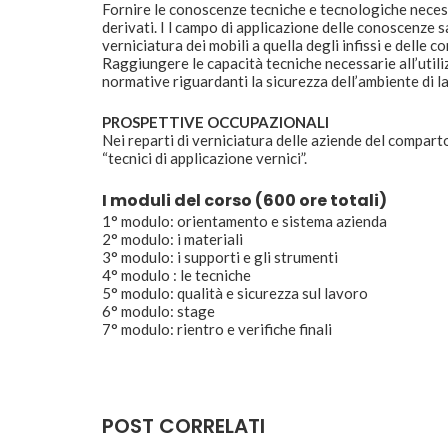
Fornire le conoscenze tecniche e tecnologiche necess
derivati. I l campo di applicazione delle conoscenze s
verniciatura dei mobili a quella degli infissi e delle co
Raggiungere le capacità tecniche necessarie all’utiliz
normative riguardanti la sicurezza dell’ambiente di l
PROSPETTIVE OCCUPAZIONALI
Nei reparti di verniciatura delle aziende del comparto
“tecnici di applicazione vernici”.
I moduli del corso (600 ore totali)
1° modulo: orientamento e sistema azienda
2° modulo: i materiali
3° modulo: i supporti e gli strumenti
4° modulo : le tecniche
5° modulo: qualità e sicurezza sul lavoro
6° modulo: stage
7° modulo: rientro e verifiche finali
POST CORRELATI