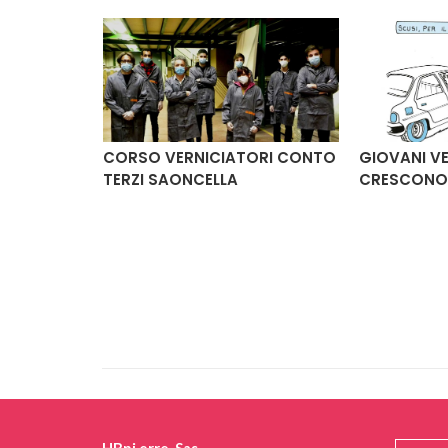
RI:
CORSO VERNICIATORI CONTO
GIOVANI V
IA
TERZI SAONCELLA
CRESCON
HBpi.erre. Sas