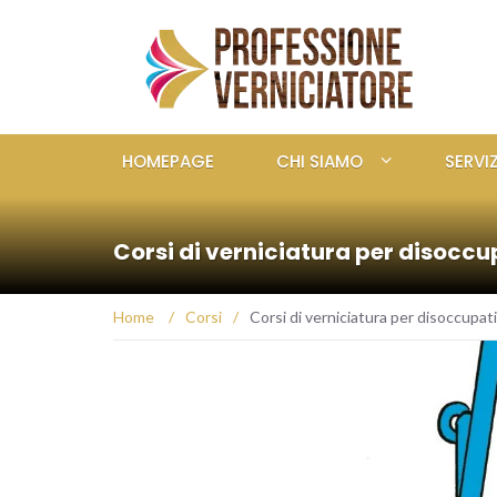
HOMEPAGE
CHI SIAMO
SERVIZ
Corsi di verniciatura per disoccu
Home
/
Corsi
/
Corsi di verniciatura per disoccupati