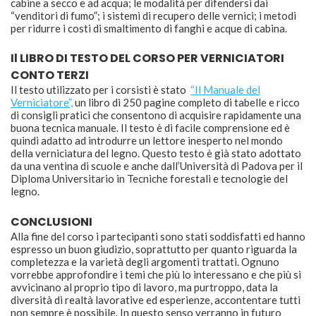
cabine a secco e ad acqua; le modalità per difendersi dai
“venditori di fumo”; i sistemi di recupero delle vernici; i metodi
per ridurre i costi di smaltimento di fanghi e acque di cabina.
Il LIBRO DI TESTO DEL CORSO PER VERNICIATORI
CONTO TERZI
Il testo utilizzato per i corsisti è stato
“Il Manuale del
Verniciatore”,
un libro di 250 pagine completo di tabelle e ricco
di consigli pratici che consentono di acquisire rapidamente una
buona tecnica manuale. Il testo è di facile comprensione ed è
quindi adatto ad introdurre un lettore inesperto nel mondo
della verniciatura del legno. Questo testo è già stato adottato
da una ventina di scuole e anche dall’Università di Padova per il
Diploma Universitario in Tecniche forestali e tecnologie del
legno.
CONCLUSIONI
Alla fine del corso i partecipanti sono stati soddisfatti ed hanno
espresso un buon giudizio, soprattutto per quanto riguarda la
completezza e la varietà degli argomenti trattati. Ognuno
vorrebbe approfondire i temi che più lo interessano e che più si
avvicinano al proprio tipo di lavoro, ma purtroppo, data la
diversità di realtà lavorative ed esperienze, accontentare tutti
non sempre è possibile. In questo senso verranno in futuro