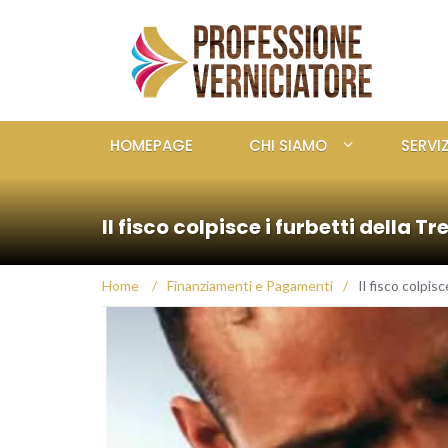
HOMEPAGE
CHI SIAMO
SERVIZ
Il fisco colpisce i furbetti della
Home
/
Finanziamenti e Pagamenti
/
Il fisco colpis