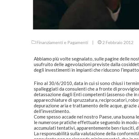
Finanziamenti e Pagamenti
|
2 Febbraio 2012
Abbiamo più volte segnalato, sulle pagine delle nost
usufruito delle agevolazioni previste dalla cosidde
degli investimenti in impianti che riducono l’impatt
Fino al 30/6/2010, data in cui si sono chiusi i termin
spalleggiati da consulenti che a fronte di provvigion
detassazione dagli Enti competenti (assenso che in
apparecchiature di spruzzatura, reciprocatori, robot,
depurazione aria e trattamento delle acque, grazie a
dell’investimento.
Come spesso accade nel nostro Paese, una buona legge
le numerose pratiche effettuate seguendo in modo c
accumulati tentativi, apparentemente ben riusciti, di
La responsabilità sulla valutazione della conformità a