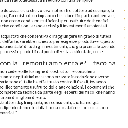
tica si autodetassava il reddito con una semplice
 detassare ciò che voleva: nel nostro settore ad esempio, la
cqua, l’acquisto di un impianto che riduce l’impatto ambientale,
 non erano condizioni sufficienti per usufruire dei benefici
ecise condizioni: erano esclusi gli investimenti ambientali
 acquistati che consentiva di raggiungere un grado di tutela
o dell’arte, sarebbe richiesto per esigenze produttive. Questo
ncrementale” di tutti gli investimenti, che già premia le aziende
processi e prodotti dal punto di vista ambientale, come
i con la Tremonti ambientale? Il fisco ha
non cedere alle lusinghe di costruttori e consulenti
n quanto negli ultimi mesi sono arrivate in redazione diverse
varie zone d’Italia ha effettuato controlli fiscali, inviando
o illecitamente usufruito delle agevolazioni. I documenti che
mpetenza tecnica da parte degli esperti del fisco, che hanno
naia di migliaia di euro.
ruttori degli impianti, nè i consulenti, che hanno già
e, indipendentemente dalla buona o malafede con cui si sono
mazziati”.