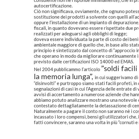
consulente non ne risponde minimamente), che in pra
autocertificazione.
Ciò non significava, ovviamente, che ognuno potesse
sostituzione dei prodotti a solvente con quelli all’a
oppure l’installazione di un impianto di depurazione,
fiscali, in quanto dovevano essere rispettate due pr
realizzati per adeguarsi agli obblighi di legge;
doveva essere individuata la parte di costo dei beni
ambientale maggiore di quello che, in base allo stat
principio è sintetizzato dal concetto di ”approccio i
che operano in modo da migliorare continuamente i 
previsto dalle certificazioni ISO 14000 ed EMAS.
”soldi facil
Nel 2004 pubblicammo l’articolo
la memoria lunga”,
in cui suggerivamo di 
”disinvolti” e purtroppo siamo stati facili profeti, i
segnalazioni di casi in cui l’Agenzia delle entrate di 
avvisi di accertamento a numerose aziende che hann
abbiamo potuto analizzare mostrano una notevole co
contestato dettagliatamente la detassazione di centi
Naturalmente a pagare il conto non saranno nè i cost
incassato i loro compensi, bensì gli utilizzatori ch
fatti convincere, saranno una volta in più ”cornuti e 