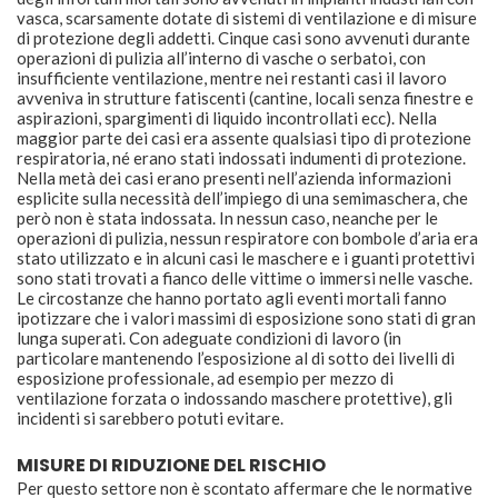
vasca, scarsamente dotate di sistemi di ventilazione e di misure
di protezione degli addetti. Cinque casi sono avvenuti durante
operazioni di pulizia all’interno di vasche o serbatoi, con
insufficiente ventilazione, mentre nei restanti casi il lavoro
avveniva in strutture fatiscenti (cantine, locali senza finestre e
aspirazioni, spargimenti di liquido incontrollati ecc). Nella
maggior parte dei casi era assente qualsiasi tipo di protezione
respiratoria, né erano stati indossati indumenti di protezione.
Nella metà dei casi erano presenti nell’azienda informazioni
esplicite sulla necessità dell’impiego di una semimaschera, che
però non è stata indossata. In nessun caso, neanche per le
operazioni di pulizia, nessun respiratore con bombole d’aria era
stato utilizzato e in alcuni casi le maschere e i guanti protettivi
sono stati trovati a fianco delle vittime o immersi nelle vasche.
Le circostanze che hanno portato agli eventi mortali fanno
ipotizzare che i valori massimi di esposizione sono stati di gran
lunga superati. Con adeguate condizioni di lavoro (in
particolare mantenendo l’esposizione al di sotto dei livelli di
esposizione professionale, ad esempio per mezzo di
ventilazione forzata o indossando maschere protettive), gli
incidenti si sarebbero potuti evitare.
MISURE DI RIDUZIONE DEL RISCHIO
Per questo settore non è scontato affermare che le normative