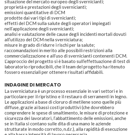
situazione del mercato europeo degli svernicianti;
proprietà e prestazioni degli svernicianti;
emissioni quantitative di DCM
prodotte dai vari tipi di svernicianti;
effetti del DCM sulla salute degli operatori impiegati
nell’applicazione degli svernicianti;
analisi e valutazione delle cause degli incidenti mortali dovuti
all’utilizzo del DCM nella sverniciatura;
misure in grado di ridurre i rischi per la salute;
raccomandazioni in merito alle possibili restrizioni alla
commercializzazione e all’uso di svernicianti contenenti DCM.
L’approccio del progetto si è basato sull’effettuazione di test di
laboratorio riproducibili, che il team del progetto ha ritenuto
fossero essenziali per ottenere risultati affidabili.
INDAGINE DI MERCATO
La sverniciatura è un processo essenziale in vari settori e in
particolare per il ripristino e il restauro di serramenti in legno.
Le applicazioni a base di cloruro di metilene sono quelle più
diffuse, grazie ai bassi costi produttivi (che dovrebbero
comprendere le spese di smaltimento, le misure di protezione e
sicurezza dei lavoratori, l’abbattimento delle emissioni, anche
se in Italia si contano sulle dita di una mano le aziende
strutturate in modo corretto, n.d.r.), alla rapidità di esecuzione
e alla bassa intensità di lavoro necessaria.