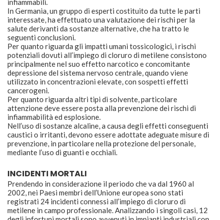
infiammabili.
In Germania, un gruppo di esperti costituito da tutte le parti
interessate, ha effettuato una valutazione dei rischi per la
salute derivanti da sostanze alternative, che ha tratto le
seguenti conclusioni.
Per quanto riguarda gli impatti umani tossicologici, i rischi
potenziali dovuti all’impiego di cloruro di metilene consistono
principalmente nel suo effetto narcotico e concomitante
depressione del sistema nervoso centrale, quando viene
utilizzato in concentrazioni elevate, con sospetti effetti
cancerogeni.
Per quanto riguarda altri tipi di solvente, particolare
attenzione deve essere posta alla prevenzione dei rischi di
infiammabilità ed esplosione.
Nell’uso di sostanze alcaline, a causa degli effetti conseguenti
caustici o irritanti, devono essere adottate adeguate misure di
prevenzione, in particolare nella protezione del personale,
mediante l’uso di guanti e occhiali.
INCIDENTI MORTALI
Prendendo in considerazione il periodo che va dal 1960 al
2002, nei Paesi membri dell’Unione europea sono stati
registrati 24 incidenti connessi all’impiego di cloruro di
metilene in campo professionale. Analizzando i singoli casi, 12
degli infortuni mortali sono avvenuti in impianti industriali con