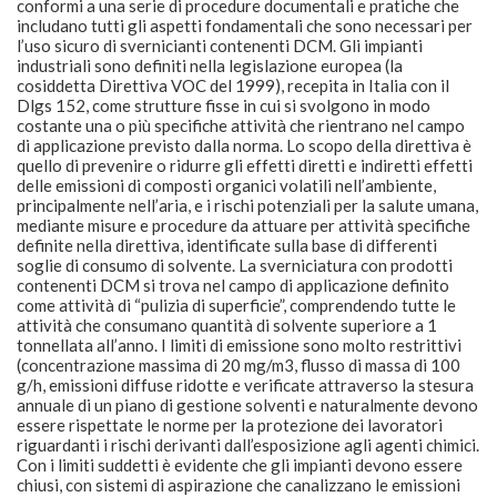
conformi a una serie di procedure documentali e pratiche che
includano tutti gli aspetti fondamentali che sono necessari per
l’uso sicuro di svernicianti contenenti DCM. Gli impianti
industriali sono definiti nella legislazione europea (la
cosiddetta Direttiva VOC del 1999), recepita in Italia con il
Dlgs 152, come strutture fisse in cui si svolgono in modo
costante una o più specifiche attività che rientrano nel campo
di applicazione previsto dalla norma. Lo scopo della direttiva è
quello di prevenire o ridurre gli effetti diretti e indiretti effetti
delle emissioni di composti organici volatili nell’ambiente,
principalmente nell’aria, e i rischi potenziali per la salute umana,
mediante misure e procedure da attuare per attività specifiche
definite nella direttiva, identificate sulla base di differenti
soglie di consumo di solvente. La sverniciatura con prodotti
contenenti DCM si trova nel campo di applicazione definito
come attività di “pulizia di superficie”, comprendendo tutte le
attività che consumano quantità di solvente superiore a 1
tonnellata all’anno. I limiti di emissione sono molto restrittivi
(concentrazione massima di 20 mg/m3, flusso di massa di 100
g/h, emissioni diffuse ridotte e verificate attraverso la stesura
annuale di un piano di gestione solventi e naturalmente devono
essere rispettate le norme per la protezione dei lavoratori
riguardanti i rischi derivanti dall’esposizione agli agenti chimici.
Con i limiti suddetti è evidente che gli impianti devono essere
chiusi, con sistemi di aspirazione che canalizzano le emissioni