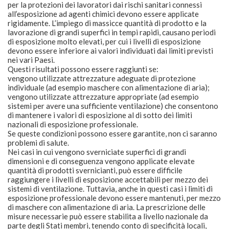
per la protezioni dei lavoratori dai rischi sanitari connessi
all’esposizione ad agenti chimici devono essere applicate
rigidamente. L’impiego di massicce quantità di prodotto e la
lavorazione di grandi superfici in tempi rapidi, causano periodi
di esposizione molto elevati, per cui i livelli di esposizione
devono essere inferiore ai valori individuati dai limiti previsti
nei vari Paesi.
Questi risultati possono essere raggiunti se:
vengono utilizzate attrezzature adeguate di protezione
individuale (ad esempio maschere con alimentazione di aria);
vengono utilizzate attrezzature appropriate (ad esempio
sistemi per avere una sufficiente ventilazione) che consentono
di mantenere i valori di esposizione al di sotto dei limiti
nazionali di esposizione professionale.
Se queste condizioni possono essere garantite, non ci saranno
problemi di salute.
Nei casi in cui vengono sverniciate superfici di grandi
dimensioni e di conseguenza vengono applicate elevate
quantità di prodotti svernicianti, può essere difficile
raggiungere i livelli di esposizione accettabili per mezzo dei
sistemi di ventilazione. Tuttavia, anche in questi casi i limiti di
esposizione professionale devono essere mantenuti, per mezzo
di maschere con alimentazione di aria. La prescrizione delle
misure necessarie può essere stabilita a livello nazionale da
parte degli Stati membri, tenendo conto di specificità locali,