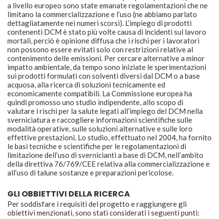
a livello europeo sono state emanate regolamentazioni che ne
limitano la commercializzazione e l’uso (ne abbiamo parlato
dettagliatamente nei numeri scorsi). L’impiego di prodotti
contenenti DCM è stato più volte causa di incidenti sul lavoro
mortali, perciò è opinione diffusa che i rischi per i lavoratori
non possono essere evitati solo con restrizioni relative al
contenimento delle emissioni. Per cercare alternative a minor
impatto ambientale, da tempo sono iniziate le sperimentazioni
sui prodotti formulati con solventi diversi dal DCM o a base
acquosa, alla ricerca di soluzioni tecnicamente ed
economicamente compatibili. La Commissione europea ha
quindi promosso uno studio indipendente, allo scopo di
valutare i rischi per la salute legati all’impiego del DCM nella
sverniciatura e raccogliere informazioni scientifiche sulle
modalità operative, sulle soluzioni alternative e sulle loro
effettive prestazioni. Lo studio, effettuato nel 2004, ha fornito
le basi tecniche e scientifiche per le regolamentazioni di
limitazione dell’uso di svernicianti a base di DCM, nell’ambito
della direttiva 76/769/CEE relativa alla commercializzazione e
all’uso di talune sostanze e preparazioni pericolose.
GLI OBBIETTIVI DELLA RICERCA
Per soddisfare i requisiti del progetto e raggiungere gli
obiettivi menzionati, sono stati considerati i seguenti punti: