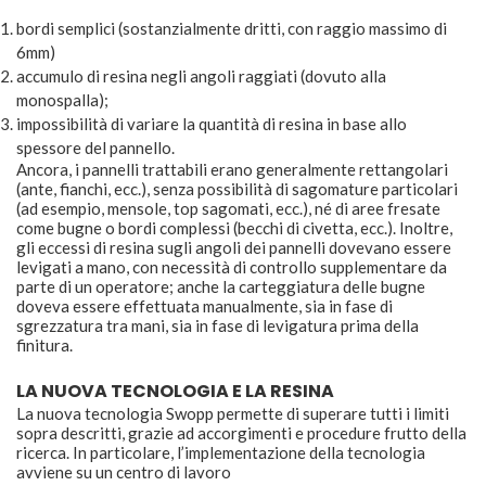
bordi semplici (sostanzialmente dritti, con raggio massimo di
6mm)
accumulo di resina negli angoli raggiati (dovuto alla
monospalla);
impossibilità di variare la quantità di resina in base allo
spessore del pannello.
Ancora, i pannelli trattabili erano generalmente rettangolari
(ante, fianchi, ecc.), senza possibilità di sagomature particolari
(ad esempio, mensole, top sagomati, ecc.), né di aree fresate
come bugne o bordi complessi (becchi di civetta, ecc.). Inoltre,
gli eccessi di resina sugli angoli dei pannelli dovevano essere
levigati a mano, con necessità di controllo supplementare da
parte di un operatore; anche la carteggiatura delle bugne
doveva essere effettuata manualmente, sia in fase di
sgrezzatura tra mani, sia in fase di levigatura prima della
finitura.
LA NUOVA TECNOLOGIA E LA RESINA
La nuova tecnologia Swopp permette di superare tutti i limiti
sopra descritti, grazie ad accorgimenti e procedure frutto della
ricerca. In particolare, l’implementazione della tecnologia
avviene su un centro di lavoro