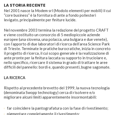
LA STORIA RECENTE
Nel 2001 nasce la Modem srl (Modolo elementi per mobili) il cui
“core business” è la fornitura di ante a fondo poliesteri
levigato, principalmente per finiture lucide.
Nel novembre 2003 termina la redazione del progetto CRAFT
e viene costituito un consorzio di 5 mediopiccole aziende
europee (una slovena, una polacca, una bulgara e due venete),
con l’apporto di due laboratori di ricerca dell’area Science Park
di Trieste. Terminate le pratiche burocratiche, inizia in concreto
il progetto di ricerca, il cui scopo generale è la realizzazione di
ante pronte per la finitura laccata su supporto in truciolare e,
nello specifico, ricercare il sistema in grado di trattare le aree
difficili del pannello: bordi e, quando presenti, bugne sagomate.
LA RICERCA
Rispetto al precedente brevetto del 1999, la nuova tecnologia
(denominata Swopp technology) cerca di risolvere e/o
migliorare alcuni limiti apparentemente insormontabili:
far coincidere la pantografatura con la fase di rivestimento;
pigmentare completamente il rivestimento;