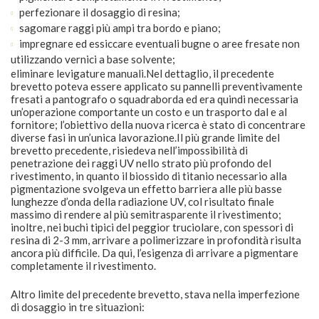
perfezionare il dosaggio di resina;
sagomare raggi più ampi tra bordo e piano;
impregnare ed essiccare eventuali bugne o aree fresate non
utilizzando vernici a base solvente;
eliminare levigature manuali.Nel dettaglio, il precedente
brevetto poteva essere applicato su pannelli preventivamente
fresati a pantografo o squadraborda ed era quindi necessaria
un’operazione comportante un costo e un trasporto dal e al
fornitore; l’obiettivo della nuova ricerca è stato di concentrare
diverse fasi in un’unica lavorazione.Il più grande limite del
brevetto precedente, risiedeva nell’impossibilità di
penetrazione dei raggi UV nello strato più profondo del
rivestimento, in quanto il biossido di titanio necessario alla
pigmentazione svolgeva un effetto barriera alle più basse
lunghezze d’onda della radiazione UV, col risultato finale
massimo di rendere al più semitrasparente il rivestimento;
inoltre, nei buchi tipici del peggior truciolare, con spessori di
resina di 2-3 mm, arrivare a polimerizzare in profondità risulta
ancora più difficile. Da qui, l’esigenza di arrivare a pigmentare
completamente il rivestimento.
Altro limite del precedente brevetto, stava nella imperfezione
di dosaggio in tre situazioni: