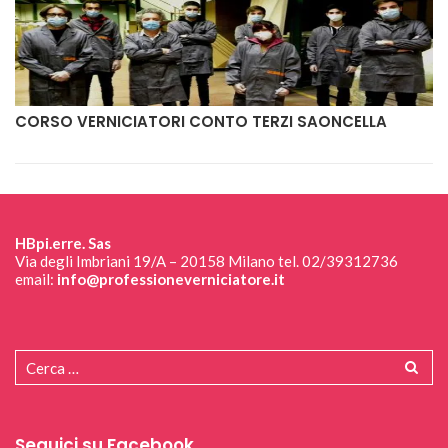
CORSO VERNICIATORI CONTO TERZI SAONCELLA
G
HBpi.erre. Sas
Via degli Imbriani 19/A – 20158 Milano tel. 02/39312736
email:
info@professioneverniciatore.it
Seguici su Facebook