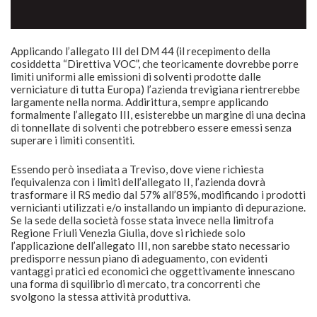
Applicando l’allegato III del DM 44 (il recepimento della
cosiddetta “Direttiva VOC”, che teoricamente dovrebbe porre
limiti uniformi alle emissioni di solventi prodotte dalle
verniciature di tutta Europa) l’azienda trevigiana rientrerebbe
largamente nella norma. Addirittura, sempre applicando
formalmente l’allegato III, esisterebbe un margine di una decina
di tonnellate di solventi che potrebbero essere emessi senza
superare i limiti consentiti.
Essendo però insediata a Treviso, dove viene richiesta
l’equivalenza con i limiti dell’allegato II, l’azienda dovrà
trasformare il RS medio dal 57% all’85%, modificando i prodotti
vernicianti utilizzati e/o installando un impianto di depurazione.
Se la sede della società fosse stata invece nella limitrofa
Regione Friuli Venezia Giulia, dove si richiede solo
l’applicazione dell’allegato III, non sarebbe stato necessario
predisporre nessun piano di adeguamento, con evidenti
vantaggi pratici ed economici che oggettivamente innescano
una forma di squilibrio di mercato, tra concorrenti che
svolgono la stessa attività produttiva.