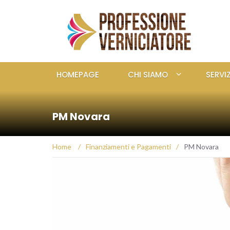
HOMEPAGE
CHI SIAMO
SERVIZ
PM Novara
Home
/
Finanziamenti e Pagamenti
/
PM Novara