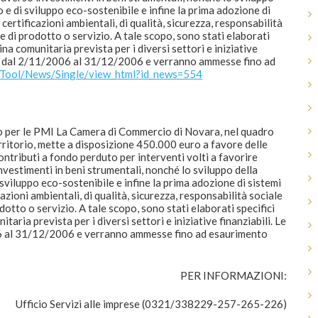
 e di sviluppo eco-sostenibile e infine la prima adozione di
e certificazioni ambientali, di qualità, sicurezza, responsabilità
ie di prodotto o servizio. A tale scopo, sono stati elaborati
lina comunitaria prevista per i diversi settori e iniziative
te dal 2/11/2006 al 31/12/2006 e verranno ammesse fino ad
/Tool/News/Single/view_html?id_news=554
o per le PMI La Camera di Commercio di Novara, nel quadro
erritorio, mette a disposizione 450.000 euro a favore delle
ontributi a fondo perduto per interventi volti a favorire
estimenti in beni strumentali, nonché lo sviluppo della
sviluppo eco-sostenibile e infine la prima adozione di sistemi
icazioni ambientali, di qualità, sicurezza, responsabilità sociale
odotto o servizio. A tale scopo, sono stati elaborati specifici
itaria prevista per i diversi settori e iniziative finanziabili. Le
 al 31/12/2006 e verranno ammesse fino ad esaurimento
PER INFORMAZIONI:
Ufficio Servizi alle imprese (0321/338229-257-265-226)