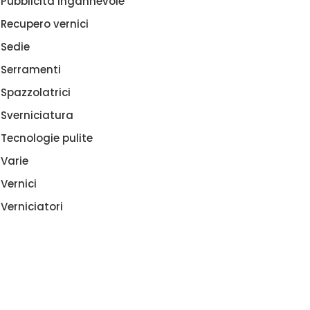
Pubblicità ingannevole
Recupero vernici
Sedie
Serramenti
Spazzolatrici
Sverniciatura
Tecnologie pulite
Varie
EVOLAZIONI PER LA
Vernici
RNICIATURA
Verniciatori
CHIARIMENTI
SULL’IPERAMMORTAMENTO
(PARTE III)